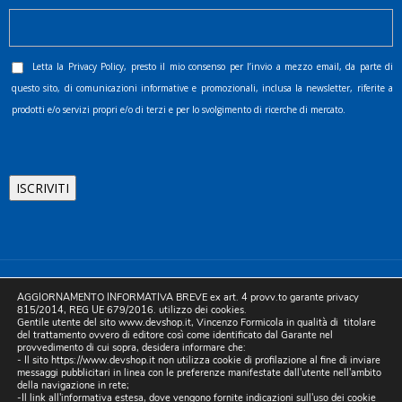
Letta la
Privacy Policy
, presto il mio consenso per l’invio a mezzo email, da parte di
questo sito, di comunicazioni informative e promozionali, inclusa la newsletter, riferite a
prodotti e/o servizi propri e/o di terzi e per lo svolgimento di ricerche di mercato.
©2025 D.& V. International srl | Sede Legale: Via Libertà, 225 -
AGGIORNAMENTO INFORMATIVA BREVE ex art. 4 provv.to garante privacy
80055 Portici (NA). pec: devinternational@pec.it P.IVA
815/2014, REG UE 679/2016. utilizzo dei cookies.
Gentile utente del sito www.devshop.it, Vincenzo Formicola in qualità di titolare
05754741212 | REA NA-773826 | Capitale sociale 10.000 euro i.v.
del trattamento ovvero di editore così come identificato dal Garante nel
provvedimento di cui sopra, desidera informare che:
| Developed by Digital & Viral
- Il sito https://www.devshop.it non utilizza cookie di profilazione al fine di inviare
messaggi pubblicitari in linea con le preferenze manifestate dall'utente nell'ambito
della navigazione in rete;
-Il link all'informativa estesa, dove vengono fornite indicazioni sull'uso dei cookie