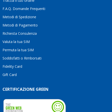
Traccia il tuo ordine
diffe
quest
F.A.Q. Domande Frequenti
moti
Metodi di Spedizione
li
consi
Metodi di Pagamento
senz
Richiesta Consulenza
alcun
esita
Valuta la tua SIM
Compl
per la
Permuta la tua SIM
seriet
Soddisfatti o Rimborsati
la
comp
Fidelity Card
e,
Gift Card
sopra
per
l’atte
CERTIFICAZIONE GREEN
che
dedic
ai
vostri