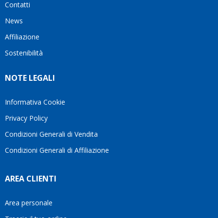
Contatti
ho
milanese
cuore
visto
che si
il
News
questo
questi
client
Affiliazione
bellissimo
dettagli
un
sito su
è
perio
Sostenibilità
internet
molto
in cui
Ve lo
rigido.
l’assi
NOTE LEGALI
consiglio
Fidatevi,
viene
♥️
se
spes
avete
trasc
Informativa Cookie
bisogno
trova
Privacy Policy
siete in
pers
ottime
che si
Condizioni Generali di Vendita
mani.
pren
Condizioni Generali di Affiliazione
il
temp
di
AREA CLIENTI
aiutar
fa
davve
Area personale
la