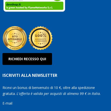
clienti
Conti
così!
Robe
Olan
RICHIEDI RECESSO QUI
ISCRIVITI ALLA NEWSLETTER
Ricevi un bonus di benvenuto di 10 €, oltre alla spedizione
gratuita.
L'offerta è valida per acquisti di almeno 99 € in Italia.
E-mail