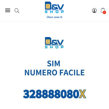
Home
Numeri Facili
SIM Wind3 Numero Facile 328888080X Da Attivare
0