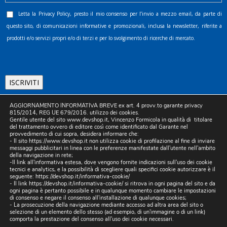
Letta la
Privacy Policy
, presto il mio consenso per l’invio a mezzo email, da parte di
questo sito, di comunicazioni informative e promozionali, inclusa la newsletter, riferite a
prodotti e/o servizi propri e/o di terzi e per lo svolgimento di ricerche di mercato.
AGGIORNAMENTO INFORMATIVA BREVE ex art. 4 provv.to garante privacy
815/2014, REG UE 679/2016. utilizzo dei cookies.
Gentile utente del sito www.devshop.it, Vincenzo Formicola in qualità di titolare
del trattamento ovvero di editore così come identificato dal Garante nel
provvedimento di cui sopra, desidera informare che:
©2025 D.& V. International srl | Sede Legale: Via Libertà, 225 -
- Il sito https://www.devshop.it non utilizza cookie di profilazione al fine di inviare
messaggi pubblicitari in linea con le preferenze manifestate dall'utente nell'ambito
80055 Portici (NA). pec: devinternational@pec.it P.IVA
della navigazione in rete;
05754741212 | REA NA-773826 | Capitale sociale 10.000 euro i.v.
-Il link all'informativa estesa, dove vengono fornite indicazioni sull'uso dei cookie
tecnici e analytics, e la possibilità di scegliere quali specifici cookie autorizzare è il
| Developed by Digital & Viral
seguente:
https://devshop.it/informativa-cookie/
- Il link
https://devshop.it/informativa-cookie/
si ritrova in ogni pagina del sito e da
ogni pagina è pertanto possibile e in qualunque momento cambiare le impostazioni
di consenso e negare il consenso all'installazione di qualunque cookies;
- La prosecuzione della navigazione mediante accesso ad altra area del sito o
selezione di un elemento dello stesso (ad esempio, di un'immagine o di un link)
comporta la prestazione del consenso all'uso dei cookie necessari.