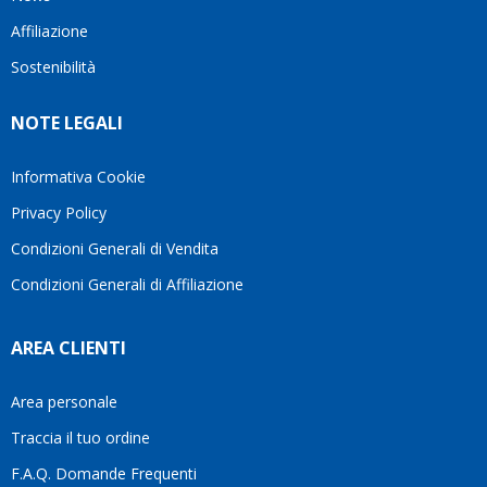
questo
questi
cliente.In
Affiliazione
bellissimo
dettagli
un
sito su
è
periodo
Sostenibilità
internet
molto
in cui
Ve lo
rigido.
l’assistenza
NOTE LEGALI
consiglio
Fidatevi,
viene
♥️
se
spesso
avete
trascurata,
Informativa Cookie
bisogno
trovare
Privacy Policy
siete in
persone
ottime
che si
Condizioni Generali di Vendita
mani.
prendono
Condizioni Generali di Affiliazione
il
tempo
di
AREA CLIENTI
aiutarti
fa
davvero
Area personale
la
Traccia il tuo ordine
differenza.Per
questo
F.A.Q. Domande Frequenti