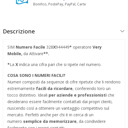
Bonifico, PostePay, PayPal, Carte
Descrizione
SIM
Numero Facile
328
X
944449
*
operatore
Very
Mobile,
da Attivare
**.
*
La
X
indica una cifra pari che si ripete nel numero.
COSA SONO I NUMERI FACILI?
Numeri composti da sequenze di cifre ripetute che li rendono
estremamente
facili da ricordare
, conferendo loro un
tocco distintivo. Ideali
per aziende e professionisti
che
desiderano essere facilmente contattati dai propri clienti,
riuscendo così a ottenere un vantaggio competitivo sul
mercato. Perfetti anche per chi è in cerca di un
numero
semplice da memorizzare
, da condividere
facilmente con i propri contatti.