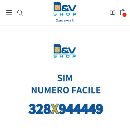
Home
Numeri Facili
SIM Wind3 Numero Facile 328X944449 Da Attivare
0