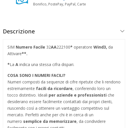
Bonifico, PostePay, PayPal, Carte
Descrizione
SIM
Numero Facile
32
AA
222100
*
operatore
Wind3,
da
Attivare
**.
*
La
A
indica una stessa cifra dispari.
COSA SONO I NUMERI FACILI?
Numeri composti da sequenze di cifre ripetute che li rendono
estremamente
facili da ricordare
, conferendo loro un
tocco distintivo. Ideali
per aziende e professionisti
che
desiderano essere facilmente contattati dai propri clienti,
riuscendo così a ottenere un vantaggio competitivo sul
mercato. Perfetti anche per chi è in cerca di un
numero
semplice da memorizzare
, da condividere
facilmente con i propri contatti.