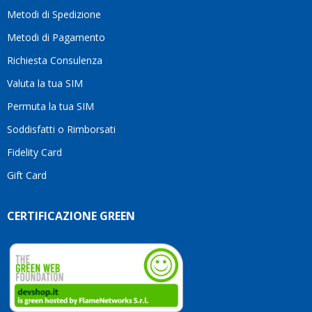
moti
Metodi di Spedizione
li
consi
Metodi di Pagamento
senz
Richiesta Consulenza
alcun
esita
Valuta la tua SIM
Compl
per la
Permuta la tua SIM
seriet
Soddisfatti o Rimborsati
la
comp
Fidelity Card
e,
Gift Card
sopra
per
l’atte
CERTIFICAZIONE GREEN
che
dedic
ai
vostri
clienti
Conti
così!