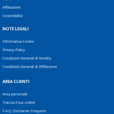
questo
questi
client
Affiliazione
bellissimo
dettagli
un
sito su
è
perio
Sostenibilità
internet
molto
in cui
Ve lo
rigido.
l’assi
NOTE LEGALI
consiglio
Fidatevi,
viene
♥️
se
spes
avete
trasc
Informativa Cookie
bisogno
trova
Privacy Policy
siete in
pers
ottime
che si
Condizioni Generali di Vendita
mani.
pren
Condizioni Generali di Affiliazione
il
temp
di
AREA CLIENTI
aiutar
fa
davve
Area personale
la
Traccia il tuo ordine
diffe
quest
F.A.Q. Domande Frequenti