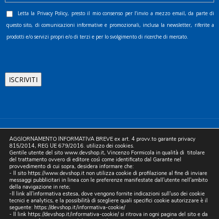
Letta la
Privacy Policy
, presto il mio consenso per l’invio a mezzo email, da parte di
questo sito, di comunicazioni informative e promozionali, inclusa la newsletter, riferite a
prodotti e/o servizi propri e/o di terzi e per lo svolgimento di ricerche di mercato.
©2025 D.& V. International srl | Sede Legale: Via Libertà, 225 -
AGGIORNAMENTO INFORMATIVA BREVE ex art. 4 provv.to garante privacy
80055 Portici (NA). pec: devinternational@pec.it P.IVA
815/2014, REG UE 679/2016. utilizzo dei cookies.
Gentile utente del sito www.devshop.it, Vincenzo Formicola in qualità di titolare
05754741212 | REA NA-773826 | Capitale sociale 10.000 euro i.v.
del trattamento ovvero di editore così come identificato dal Garante nel
provvedimento di cui sopra, desidera informare che:
| Developed by Digital & Viral
- Il sito https://www.devshop.it non utilizza cookie di profilazione al fine di inviare
messaggi pubblicitari in linea con le preferenze manifestate dall'utente nell'ambito
della navigazione in rete;
-Il link all'informativa estesa, dove vengono fornite indicazioni sull'uso dei cookie
tecnici e analytics, e la possibilità di scegliere quali specifici cookie autorizzare è il
seguente:
https://devshop.it/informativa-cookie/
- Il link
https://devshop.it/informativa-cookie/
si ritrova in ogni pagina del sito e da