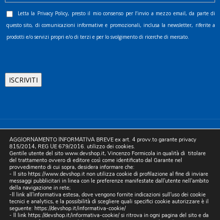
Letta la
Privacy Policy
, presto il mio consenso per l’invio a mezzo email, da parte di
questo sito, di comunicazioni informative e promozionali, inclusa la newsletter, riferite a
prodotti e/o servizi propri e/o di terzi e per lo svolgimento di ricerche di mercato.
©2025 D.& V. International srl | Sede Legale: Via Libertà, 225 -
AGGIORNAMENTO INFORMATIVA BREVE ex art. 4 provv.to garante privacy
80055 Portici (NA). pec: devinternational@pec.it P.IVA
815/2014, REG UE 679/2016. utilizzo dei cookies.
Gentile utente del sito www.devshop.it, Vincenzo Formicola in qualità di titolare
05754741212 | REA NA-773826 | Capitale sociale 10.000 euro i.v.
del trattamento ovvero di editore così come identificato dal Garante nel
provvedimento di cui sopra, desidera informare che:
| Developed by Digital & Viral
- Il sito https://www.devshop.it non utilizza cookie di profilazione al fine di inviare
messaggi pubblicitari in linea con le preferenze manifestate dall'utente nell'ambito
della navigazione in rete;
-Il link all'informativa estesa, dove vengono fornite indicazioni sull'uso dei cookie
tecnici e analytics, e la possibilità di scegliere quali specifici cookie autorizzare è il
seguente:
https://devshop.it/informativa-cookie/
- Il link
https://devshop.it/informativa-cookie/
si ritrova in ogni pagina del sito e da