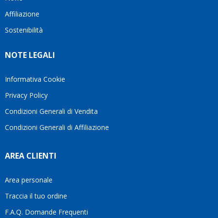
questo
questi
client
Affiliazione
bellissimo
dettagli
un
sito su
è
perio
Sostenibilità
internet
molto
in cui
Ve lo
rigido.
l’assi
NOTE LEGALI
consiglio
Fidatevi,
viene
♥️
se
spes
avete
trasc
Informativa Cookie
bisogno
trova
Privacy Policy
siete in
pers
ottime
che si
Condizioni Generali di Vendita
mani.
pren
Condizioni Generali di Affiliazione
il
temp
di
AREA CLIENTI
aiutar
fa
davve
Area personale
la
Traccia il tuo ordine
diffe
quest
F.A.Q. Domande Frequenti