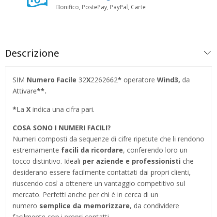
Bonifico, PostePay, PayPal, Carte
Descrizione
SIM
Numero Facile
32
X
2262662
*
operatore
Wind3,
da
Attivare
**.
*
La
X
indica una cifra pari.
COSA SONO I NUMERI FACILI?
Numeri composti da sequenze di cifre ripetute che li rendono
estremamente
facili da ricordare
, conferendo loro un
tocco distintivo. Ideali
per aziende e professionisti
che
desiderano essere facilmente contattati dai propri clienti,
riuscendo così a ottenere un vantaggio competitivo sul
mercato. Perfetti anche per chi è in cerca di un
numero
semplice da memorizzare
, da condividere
facilmente con i propri contatti.