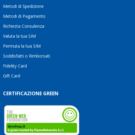
moti
Metodi di Spedizione
li
consi
Metodi di Pagamento
senz
Richiesta Consulenza
alcun
esita
Valuta la tua SIM
Compl
per la
Permuta la tua SIM
seriet
Soddisfatti o Rimborsati
la
comp
Fidelity Card
e,
Gift Card
sopra
per
l’atte
CERTIFICAZIONE GREEN
che
dedic
ai
vostri
clienti
Conti
così!