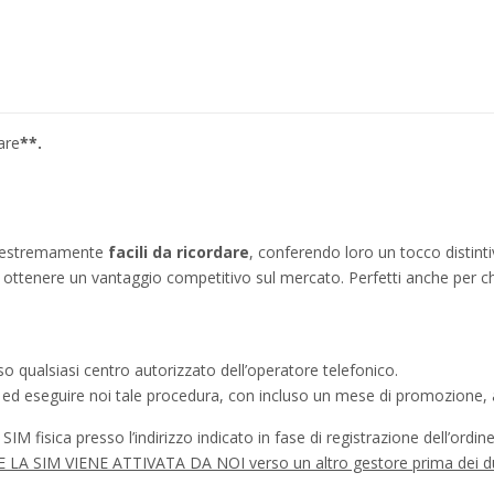
are
**.
no estremamente
facili da ricordare
, conferendo loro un tocco distinti
ì a ottenere un vantaggio competitivo sul mercato. Perfetti anche per c
o qualsiasi centro autorizzato dell’operatore telefonico.
a ed eseguire noi tale procedura, con incluso un mese di promozione, a
IM fisica presso l’indirizzo indicato in fase di registrazione dell’ordine
à SE LA SIM VIENE ATTIVATA DA NOI verso un altro gestore prima dei d