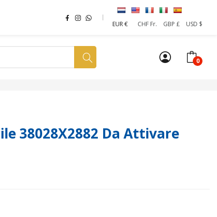
EUR €
CHF Fr.
GBP £
USD $
0
a tua SIM
News
Affiliazione
Sostenibilità
le 38028X2882 Da Attivare