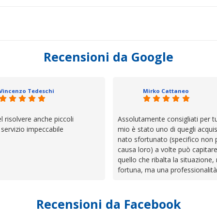
Recensioni da Google
Vincenzo Tedeschi
Mirko Cattaneo
el risolvere anche piccoli
Assolutamente consigliati per tut
, servizio impeccabile
mio è stato uno di quegli acquis
nato sfortunato (specifico non 
causa loro) a volte può capitar
quello che ribalta la situazione,
fortuna, ma una professionalità
presenza e assistenza che non t
lasciano da solo a sistemare tut
Recensioni da Facebook
cose. Be', io qui è proprio quel
trovato, un atteggiamento che 