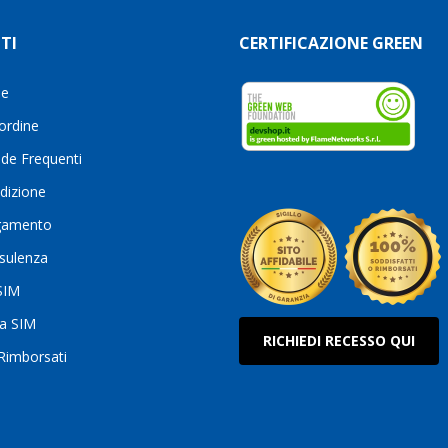
TI
CERTIFICAZIONE GREEN
le
 ordine
de Frequenti
dizione
gamento
sulenza
 SIM
ua SIM
RICHIEDI RECESSO QUI
 Rimborsati