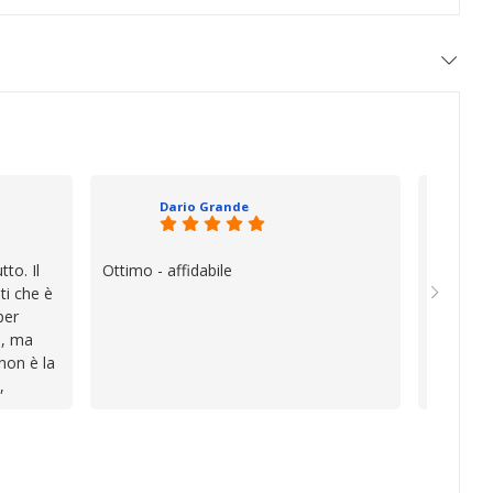
Dario Grande
to. Il
Ottimo - affidabile
Oggi è f
ti che è
vera diff
per
quando i
e, ma
esperien
 non è la
davvero e
,
a vender
i
inconven
te le
impegnat
lo che ho
professio
va oltre
soluzion