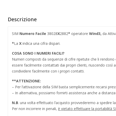
Descrizione
SIM
Numero Facile
38028
X
2882
*
operatore
Wind3,
da Attiv
*
La
X
indica una cifra dispari.
COSA SONO I NUMERI FACILI?
Numeri composti da sequenze di cifre ripetute che li rendo
essere facilmente contattati dai propri clienti, riuscendo cos
condividere facilmente con i propri contatti.
**
ATTENZIONE:
– Per l’attivazione della SIM basta semplicemente recarsi press
– In alternativa, possiamo fornirti assistenza anche a distanz
N.B
. una volta effettuato l’acquisto provvederemo a spedire la S
Per non incorrere in penali,
è vietato effettuare la portabilit