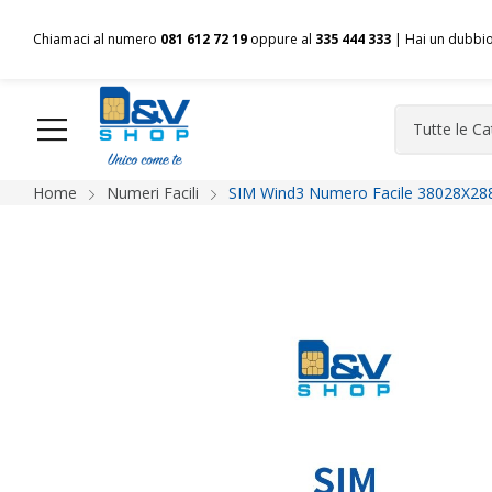
Chiamaci al numero
081 612 72 19
oppure al
335 444 333
| Hai un dubbi
Home
Numeri Facili
SIM Wind3 Numero Facile 38028X288
HOME
Chi siamo
Shop
Spedizioni
Pagamenti
F