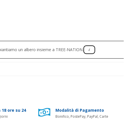
, piantiamo un albero insieme a TREE-NATION.
 18 ore su 24
Modalità di Pagamento
iorni
Bonifico, PostePay, PayPal, Carte