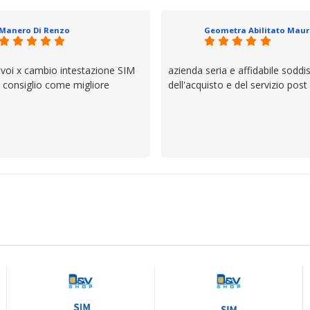
il servizio e ve lo dice un milane
questi dettagli è molto rigido. Fi
Manero Di Renzo
se avete bisogno siete in ottim
 voi x cambio intestazione SIM
azienda seria e affidabile soddi
lo consiglio come migliore
dell'acquisto e del servizio post