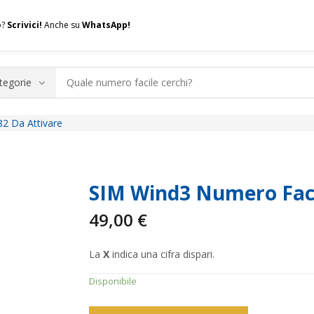
o?
Scrivici!
Anche su
WhatsApp!
2 Da Attivare
.A.Q.
Contatti
Consulenza
Valuta la tua SIM
Permuta l
SIM Wind3 Numero Faci
49,00
€
La
X
indica una cifra dispari.
Disponibile