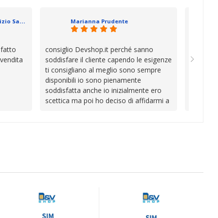
se che si
davvero a
datevi,
in cui l’
Geometra Abilitato Maurizio Sammartano
Marianna Prudente
e mani.
trascura
prendono
la differ
sfatto
consiglio Devshop.it perché sanno
Consegna
consigli
 vendita
soddisfare il cliente capendo le esigenze
cambio i
Complimen
ti consigliano al meglio sono sempre
con Vinc
competen
disponibili io sono pienamente
unici
l’attenzi
soddisfatta anche io inizialmente ero
Continua
scettica ma poi ho deciso di affidarmi a
loro e ho fatto benissimo sono stata
fortunata quel giorno quando ho visto
questo bellissimo sito su internet Ve lo
consiglio ♥️