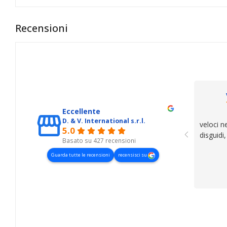
Recensioni
Eccellente
D. & V. International s.r.l.
veloci n
5.0
disguidi
Basato su 427 recensioni
Guarda tutte le recensioni
recensisci su