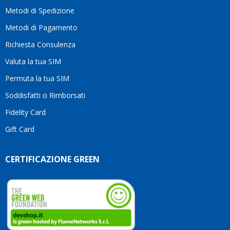
moti
Metodi di Spedizione
li
consi
Metodi di Pagamento
senz
Richiesta Consulenza
alcun
esita
Valuta la tua SIM
Compl
per la
Permuta la tua SIM
seriet
Soddisfatti o Rimborsati
la
comp
Fidelity Card
e,
Gift Card
sopra
per
l’atte
CERTIFICAZIONE GREEN
che
dedic
ai
vostri
clienti
Conti
così!