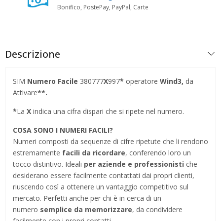
Bonifico, PostePay, PayPal, Carte
Descrizione
SIM
Numero Facile
380777
X
997
*
operatore
Wind3,
da
Attivare
**.
*
La
X
indica una cifra dispari che si ripete nel numero.
COSA SONO I NUMERI FACILI?
Numeri composti da sequenze di cifre ripetute che li rendono
estremamente
facili da ricordare
, conferendo loro un
tocco distintivo. Ideali
per aziende e professionisti
che
desiderano essere facilmente contattati dai propri clienti,
riuscendo così a ottenere un vantaggio competitivo sul
mercato. Perfetti anche per chi è in cerca di un
numero
semplice da memorizzare
, da condividere
facilmente con i propri contatti.