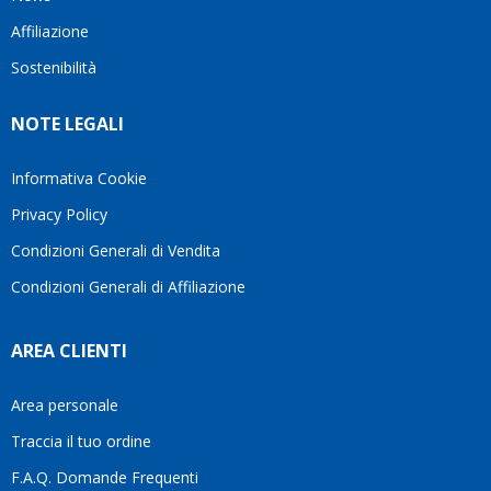
questo
questi
client
Affiliazione
bellissimo
dettagli
un
sito su
è
perio
Sostenibilità
internet
molto
in cui
Ve lo
rigido.
l’assi
NOTE LEGALI
consiglio
Fidatevi,
viene
♥️
se
spes
avete
trasc
Informativa Cookie
bisogno
trova
Privacy Policy
siete in
pers
ottime
che si
Condizioni Generali di Vendita
mani.
pren
Condizioni Generali di Affiliazione
il
temp
di
AREA CLIENTI
aiutar
fa
davve
Area personale
la
Traccia il tuo ordine
diffe
quest
F.A.Q. Domande Frequenti