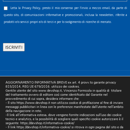
Letta la
Privacy Policy
, presto il mio consenso per l’invio a mezzo email, da parte di
questo sito, di comunicazioni informative e promozionali, inclusa la newsletter, riferite a
prodotti e/o servizi propri e/o di terzi e per lo svolgimento di ricerche di mercato.
©2025 D.& V. International srl | Sede Legale: Via Libertà, 225 -
AGGIORNAMENTO INFORMATIVA BREVE ex art. 4 provv.to garante privacy
80055 Portici (NA). pec: devinternational@pec.it P.IVA
815/2014, REG UE 679/2016. utilizzo dei cookies.
Gentile utente del sito www.devshop.it, Vincenzo Formicola in qualità di titolare
05754741212 | REA NA-773826 | Capitale sociale 10.000 euro i.v.
del trattamento ovvero di editore così come identificato dal Garante nel
provvedimento di cui sopra, desidera informare che:
| Developed by Digital & Viral
- Il sito https://www.devshop.it non utilizza cookie di profilazione al fine di inviare
messaggi pubblicitari in linea con le preferenze manifestate dall'utente nell'ambito
della navigazione in rete;
-Il link all'informativa estesa, dove vengono fornite indicazioni sull'uso dei cookie
tecnici e analytics, e la possibilità di scegliere quali specifici cookie autorizzare è il
seguente:
https://devshop.it/informativa-cookie/
- Il link
https://devshop.it/informativa-cookie/
si ritrova in ogni pagina del sito e da