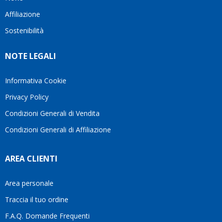
questo
questi
client
Affiliazione
bellissimo
dettagli
un
sito su
è
perio
Sostenibilità
internet
molto
in cui
Ve lo
rigido.
l’assi
NOTE LEGALI
consiglio
Fidatevi,
viene
♥️
se
spes
avete
trasc
Informativa Cookie
bisogno
trova
Privacy Policy
siete in
pers
ottime
che si
Condizioni Generali di Vendita
mani.
pren
Condizioni Generali di Affiliazione
il
temp
di
AREA CLIENTI
aiutar
fa
davve
Area personale
la
Traccia il tuo ordine
diffe
quest
F.A.Q. Domande Frequenti