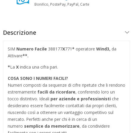
Bonifico, PostePay, PayPal, Carte
Descrizione
SIM
Numero Facile
388177
X
771
*
operatore
Wind3,
da
Attivare
**.
*
La
X
indica una cifra pari.
COSA SONO I NUMERI FACILI?
Numeri composti da sequenze di cifre ripetute che li rendono
estremamente
facili da ricordare
, conferendo loro un
tocco distintivo. Ideali
per aziende e professionisti
che
desiderano essere facilmente contattati dai propri clienti,
riuscendo così a ottenere un vantaggio competitivo sul
mercato. Perfetti anche per chi è in cerca di un
numero
semplice da memorizzare
, da condividere
facilmente con i propri contatti.