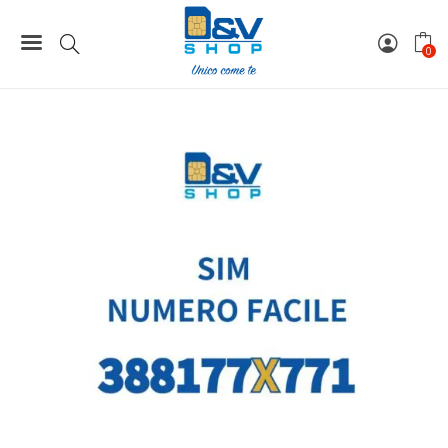
149,00 €.
99,00 €.
Home
Numeri Facili
SIM Wind3 Numero Facile 388177X771 Da Attivare
0