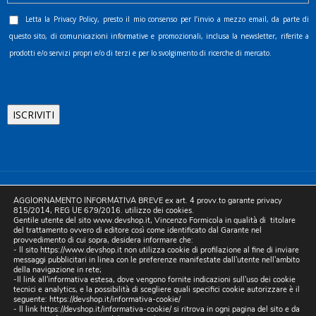
Letta la
Privacy Policy
, presto il mio consenso per l’invio a mezzo email, da parte di
questo sito, di comunicazioni informative e promozionali, inclusa la newsletter, riferite a
prodotti e/o servizi propri e/o di terzi e per lo svolgimento di ricerche di mercato.
©2025 D.& V. International srl | Sede Legale: Via Libertà, 225 -
AGGIORNAMENTO INFORMATIVA BREVE ex art. 4 provv.to garante privacy
80055 Portici (NA). pec: devinternational@pec.it P.IVA
815/2014, REG UE 679/2016. utilizzo dei cookies.
Gentile utente del sito www.devshop.it, Vincenzo Formicola in qualità di titolare
05754741212 | REA NA-773826 | Capitale sociale 10.000 euro i.v.
del trattamento ovvero di editore così come identificato dal Garante nel
provvedimento di cui sopra, desidera informare che:
| Developed by Digital & Viral
- Il sito https://www.devshop.it non utilizza cookie di profilazione al fine di inviare
messaggi pubblicitari in linea con le preferenze manifestate dall'utente nell'ambito
della navigazione in rete;
-Il link all'informativa estesa, dove vengono fornite indicazioni sull'uso dei cookie
tecnici e analytics, e la possibilità di scegliere quali specifici cookie autorizzare è il
seguente:
https://devshop.it/informativa-cookie/
- Il link
https://devshop.it/informativa-cookie/
si ritrova in ogni pagina del sito e da