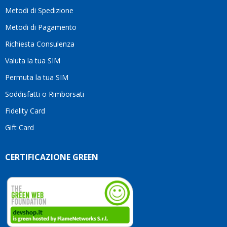
moti
Metodi di Spedizione
li
consi
Metodi di Pagamento
senz
Richiesta Consulenza
alcun
esita
Valuta la tua SIM
Compl
per la
Permuta la tua SIM
seriet
Soddisfatti o Rimborsati
la
comp
Fidelity Card
e,
Gift Card
sopra
per
l’atte
CERTIFICAZIONE GREEN
che
dedic
ai
vostri
clienti
Conti
così!