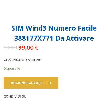
SIM Wind3 Numero Facile
388177X771 Da Attivare
99,00
€
149,00
€
Il
Il
prezzo
prezzo
La
X
indica una cifra pari.
originale
attuale
era:
è:
Disponibile
149,00 €.
99,00 €.
AGGIUNGI AL CARRELLO
CONDIVIDI SU: