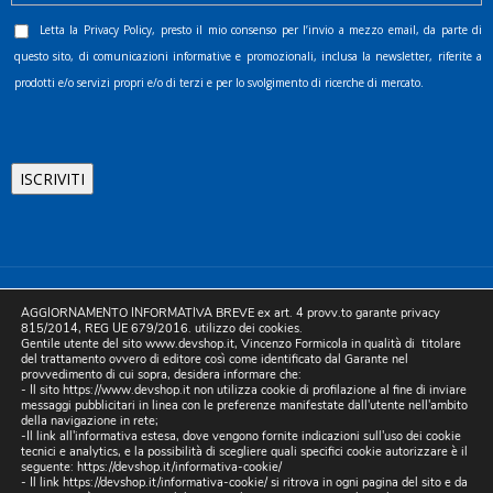
Letta la
Privacy Policy
, presto il mio consenso per l’invio a mezzo email, da parte di
questo sito, di comunicazioni informative e promozionali, inclusa la newsletter, riferite a
prodotti e/o servizi propri e/o di terzi e per lo svolgimento di ricerche di mercato.
©2025 D.& V. International srl | Sede Legale: Via Libertà, 225 -
AGGIORNAMENTO INFORMATIVA BREVE ex art. 4 provv.to garante privacy
80055 Portici (NA). pec: devinternational@pec.it P.IVA
815/2014, REG UE 679/2016. utilizzo dei cookies.
Gentile utente del sito www.devshop.it, Vincenzo Formicola in qualità di titolare
05754741212 | REA NA-773826 | Capitale sociale 10.000 euro i.v.
del trattamento ovvero di editore così come identificato dal Garante nel
provvedimento di cui sopra, desidera informare che:
| Developed by Digital & Viral
- Il sito https://www.devshop.it non utilizza cookie di profilazione al fine di inviare
messaggi pubblicitari in linea con le preferenze manifestate dall'utente nell'ambito
della navigazione in rete;
-Il link all'informativa estesa, dove vengono fornite indicazioni sull'uso dei cookie
tecnici e analytics, e la possibilità di scegliere quali specifici cookie autorizzare è il
seguente:
https://devshop.it/informativa-cookie/
- Il link
https://devshop.it/informativa-cookie/
si ritrova in ogni pagina del sito e da