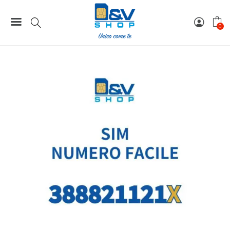
Home
Numeri Facili
SIM Wind3 Numero Facile 388821121X Da Attivare
0