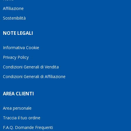
questo
questi
client
Affiliazione
bellissimo
dettagli
un
sito su
è
perio
Sostenibilità
internet
molto
in cui
Ve lo
rigido.
l’assi
NOTE LEGALI
consiglio
Fidatevi,
viene
♥️
se
spes
avete
trasc
Informativa Cookie
bisogno
trova
Privacy Policy
siete in
pers
ottime
che si
Condizioni Generali di Vendita
mani.
pren
Condizioni Generali di Affiliazione
il
temp
di
AREA CLIENTI
aiutar
fa
davve
Area personale
la
Traccia il tuo ordine
diffe
quest
F.A.Q. Domande Frequenti