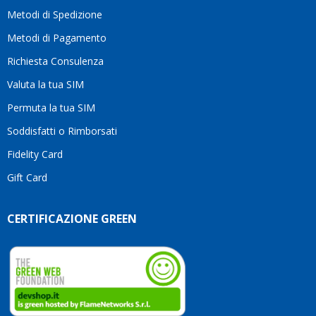
moti
Metodi di Spedizione
li
consi
Metodi di Pagamento
senz
Richiesta Consulenza
alcun
esita
Valuta la tua SIM
Compl
per la
Permuta la tua SIM
seriet
Soddisfatti o Rimborsati
la
comp
Fidelity Card
e,
Gift Card
sopra
per
l’atte
CERTIFICAZIONE GREEN
che
dedic
ai
vostri
clienti
Conti
così!