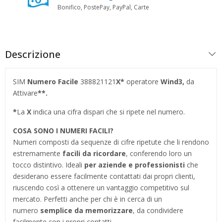
Bonifico, PostePay, PayPal, Carte
Descrizione
SIM
Numero Facile
388821121
X*
operatore
Wind3,
da
Attivare
**.
*
La
X
indica una cifra dispari che si ripete nel numero.
COSA SONO I NUMERI FACILI?
Numeri composti da sequenze di cifre ripetute che li rendono
estremamente
facili da ricordare
, conferendo loro un
tocco distintivo. Ideali
per aziende e professionisti
che
desiderano essere facilmente contattati dai propri clienti,
riuscendo così a ottenere un vantaggio competitivo sul
mercato. Perfetti anche per chi è in cerca di un
numero
semplice da memorizzare
, da condividere
facilmente con i propri contatti.