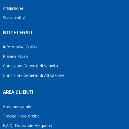
questo
questi
cliente.In
Affiliazione
bellissimo
dettagli
un
sito su
è
periodo
Sostenibilità
internet
molto
in cui
Ve lo
rigido.
l’assistenza
NOTE LEGALI
consiglio
Fidatevi,
viene
♥️
se
spesso
avete
trascurata,
Informativa Cookie
bisogno
trovare
Privacy Policy
siete in
persone
ottime
che si
Condizioni Generali di Vendita
mani.
prendono
Condizioni Generali di Affiliazione
il
tempo
di
AREA CLIENTI
aiutarti
fa
davvero
Area personale
la
Traccia il tuo ordine
differenza.Per
questo
F.A.Q. Domande Frequenti