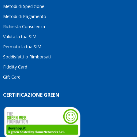
motivo
Metodi di Spedizione
li
consiglio
Metodi di Pagamento
senza
Richiesta Consulenza
alcuna
esitazione.
Valuta la tua SIM
Complimenti
per la
Permuta la tua SIM
serietà,
Soddisfatti o Rimborsati
la
competenza
Fidelity Card
e,
Gift Card
soprattutto,
per
l’attenzione
CERTIFICAZIONE GREEN
che
dedicate
ai
vostri
clienti.
Continuate
così!