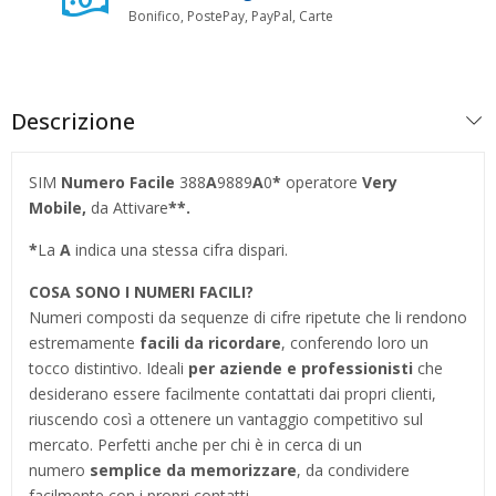
Bonifico, PostePay, PayPal, Carte
Descrizione
SIM
Numero Facile
388
A
9889
A
0
*
operatore
Very
Mobile,
da Attivare
**.
*
La
A
indica una stessa cifra dispari.
COSA SONO I NUMERI FACILI?
Numeri composti da sequenze di cifre ripetute che li rendono
estremamente
facili da ricordare
, conferendo loro un
tocco distintivo. Ideali
per aziende e professionisti
che
desiderano essere facilmente contattati dai propri clienti,
riuscendo così a ottenere un vantaggio competitivo sul
mercato. Perfetti anche per chi è in cerca di un
numero
semplice da memorizzare
, da condividere
facilmente con i propri contatti.