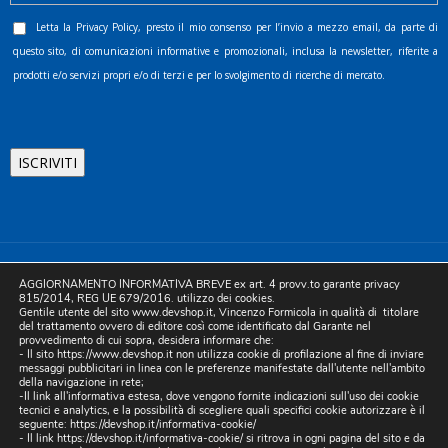
Letta la
Privacy Policy
, presto il mio consenso per l’invio a mezzo email, da parte di
questo sito, di comunicazioni informative e promozionali, inclusa la newsletter, riferite a
prodotti e/o servizi propri e/o di terzi e per lo svolgimento di ricerche di mercato.
©2025 D.& V. International srl | Sede Legale: Via Libertà, 225 -
AGGIORNAMENTO INFORMATIVA BREVE ex art. 4 provv.to garante privacy
80055 Portici (NA). pec: devinternational@pec.it P.IVA
815/2014, REG UE 679/2016. utilizzo dei cookies.
Gentile utente del sito www.devshop.it, Vincenzo Formicola in qualità di titolare
05754741212 | REA NA-773826 | Capitale sociale 10.000 euro i.v.
del trattamento ovvero di editore così come identificato dal Garante nel
provvedimento di cui sopra, desidera informare che:
| Developed by Digital & Viral
- Il sito https://www.devshop.it non utilizza cookie di profilazione al fine di inviare
messaggi pubblicitari in linea con le preferenze manifestate dall'utente nell'ambito
della navigazione in rete;
-Il link all'informativa estesa, dove vengono fornite indicazioni sull'uso dei cookie
tecnici e analytics, e la possibilità di scegliere quali specifici cookie autorizzare è il
seguente:
https://devshop.it/informativa-cookie/
- Il link
https://devshop.it/informativa-cookie/
si ritrova in ogni pagina del sito e da