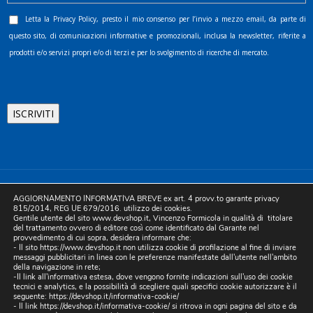
Letta la
Privacy Policy
, presto il mio consenso per l’invio a mezzo email, da parte di
questo sito, di comunicazioni informative e promozionali, inclusa la newsletter, riferite a
prodotti e/o servizi propri e/o di terzi e per lo svolgimento di ricerche di mercato.
©2025 D.& V. International srl | Sede Legale: Via Libertà, 225 -
AGGIORNAMENTO INFORMATIVA BREVE ex art. 4 provv.to garante privacy
80055 Portici (NA). pec: devinternational@pec.it P.IVA
815/2014, REG UE 679/2016. utilizzo dei cookies.
Gentile utente del sito www.devshop.it, Vincenzo Formicola in qualità di titolare
05754741212 | REA NA-773826 | Capitale sociale 10.000 euro i.v.
del trattamento ovvero di editore così come identificato dal Garante nel
provvedimento di cui sopra, desidera informare che:
| Developed by Digital & Viral
- Il sito https://www.devshop.it non utilizza cookie di profilazione al fine di inviare
messaggi pubblicitari in linea con le preferenze manifestate dall'utente nell'ambito
della navigazione in rete;
-Il link all'informativa estesa, dove vengono fornite indicazioni sull'uso dei cookie
tecnici e analytics, e la possibilità di scegliere quali specifici cookie autorizzare è il
seguente:
https://devshop.it/informativa-cookie/
- Il link
https://devshop.it/informativa-cookie/
si ritrova in ogni pagina del sito e da