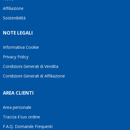
questo
questi
client
Affiliazione
bellissimo
dettagli
un
sito su
è
perio
Sostenibilità
internet
molto
in cui
Ve lo
rigido.
l’assi
NOTE LEGALI
consiglio
Fidatevi,
viene
♥️
se
spes
avete
trasc
Informativa Cookie
bisogno
trova
Privacy Policy
siete in
pers
ottime
che si
Condizioni Generali di Vendita
mani.
pren
Condizioni Generali di Affiliazione
il
temp
di
AREA CLIENTI
aiutar
fa
davve
Area personale
la
Traccia il tuo ordine
diffe
quest
F.A.Q. Domande Frequenti