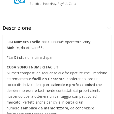
Bonifico, PostePay, PayPal, Carte
Descrizione
SIM
Numero Facile
388
X
008084
*
operatore
Very
Mobile,
da Attivare
**.
*
La
X
indica una cifra dispari.
COSA SONO I NUMERI FACILI?
Numeri composti da sequenze di cifre ripetute che li rendono
estremamente
facili da ricordare
, conferendo loro un
tocco distintivo. Ideali
per aziende e professionisti
che
desiderano essere facilmente contattati dai propri clienti,
riuscendo così a ottenere un vantaggio competitivo sul
mercato. Perfetti anche per chi è in cerca di un
numero
semplice da memorizzare
, da condividere
facilmente con i propri contatti.