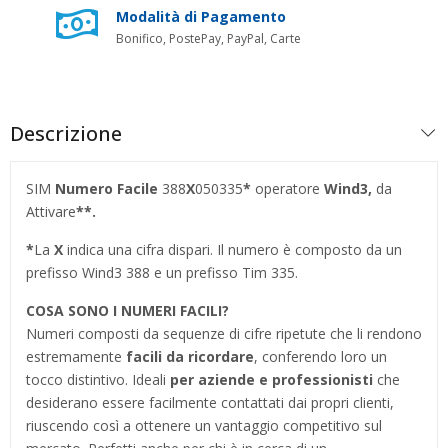
Modalità di Pagamento
Bonifico, PostePay, PayPal, Carte
Descrizione
SIM
Numero Facile
388
X
050335
*
operatore
Wind3,
da
Attivare
**.
*
La
X
indica una cifra dispari. Il numero è composto da un
prefisso Wind3 388 e un prefisso Tim 335.
COSA SONO I NUMERI FACILI?
Numeri composti da sequenze di cifre ripetute che li rendono
estremamente
facili da ricordare
, conferendo loro un
tocco distintivo. Ideali
per aziende e professionisti
che
desiderano essere facilmente contattati dai propri clienti,
riuscendo così a ottenere un vantaggio competitivo sul