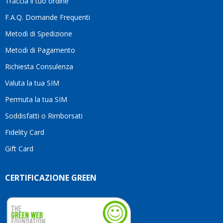
Traccia il tuo ordine
diffe
quest
F.A.Q. Domande Frequenti
moti
Metodi di Spedizione
li
consi
Metodi di Pagamento
senz
Richiesta Consulenza
alcun
esita
Valuta la tua SIM
Compl
per la
Permuta la tua SIM
seriet
Soddisfatti o Rimborsati
la
comp
Fidelity Card
e,
Gift Card
sopra
per
l’atte
CERTIFICAZIONE GREEN
che
dedic
ai
vostri