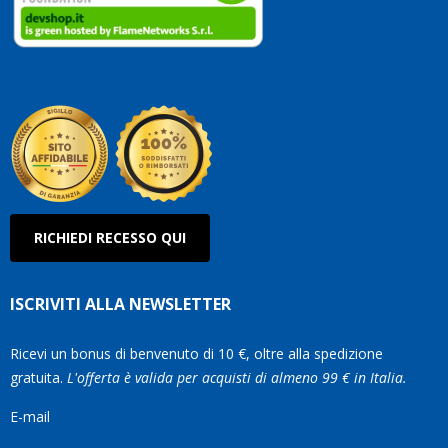
clienti
Conti
così!
Robe
Olan
RICHIEDI RECESSO QUI
ISCRIVITI ALLA NEWSLETTER
Ricevi un bonus di benvenuto di 10 €, oltre alla spedizione
gratuita.
L'offerta è valida per acquisti di almeno 99 € in Italia.
E-mail