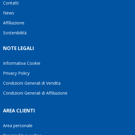
Contatti
ho
milanese
cuore
visto
che si
il
News
questo
questi
client
Affiliazione
bellissimo
dettagli
un
sito su
è
perio
Sostenibilità
internet
molto
in cui
Ve lo
rigido.
l’assi
NOTE LEGALI
consiglio
Fidatevi,
viene
♥️
se
spes
avete
trasc
Informativa Cookie
bisogno
trova
Privacy Policy
siete in
pers
ottime
che si
Condizioni Generali di Vendita
mani.
pren
Condizioni Generali di Affiliazione
il
temp
di
AREA CLIENTI
aiutar
fa
davve
Area personale
la