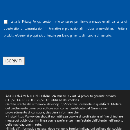
Letta la
Privacy Policy
, presto il mio consenso per l’invio a mezzo email, da parte di
questo sito, di comunicazioni informative e promozionali, inclusa la newsletter, riferite a
prodotti e/o servizi propri e/o di terzi e per lo svolgimento di ricerche di mercato.
©2025 D.& V. International srl | Sede Legale: Via Libertà, 225 -
AGGIORNAMENTO INFORMATIVA BREVE ex art. 4 provv.to garante privacy
80055 Portici (NA). pec: devinternational@pec.it P.IVA
815/2014, REG UE 679/2016. utilizzo dei cookies.
Gentile utente del sito www.devshop.it, Vincenzo Formicola in qualità di titolare
05754741212 | REA NA-773826 | Capitale sociale 10.000 euro i.v.
del trattamento ovvero di editore così come identificato dal Garante nel
provvedimento di cui sopra, desidera informare che:
| Developed by Digital & Viral
- Il sito https://www.devshop.it non utilizza cookie di profilazione al fine di inviare
messaggi pubblicitari in linea con le preferenze manifestate dall'utente nell'ambito
della navigazione in rete;
-Il link all'informativa estesa, dove vengono fornite indicazioni sull'uso dei cookie