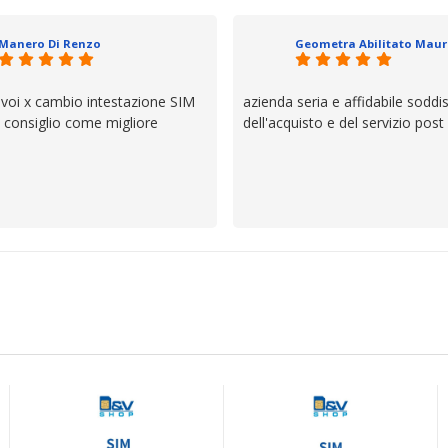
io e ve lo dice un milanese che si
ttagli è molto rigido. Fidatevi,
Manero Di Renzo
 bisogno siete in ottime mani.
 voi x cambio intestazione SIM
azienda seria e affidabile soddi
lo consiglio come migliore
dell'acquisto e del servizio post