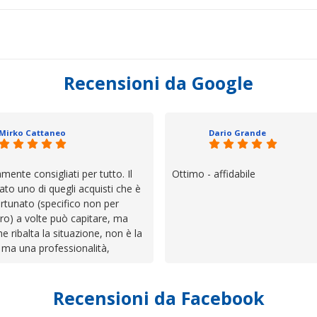
Recensioni da Google
Mirko Cattaneo
Dario Grande
mente consigliati per tutto. Il
Ottimo - affidabile
ato uno di quegli acquisti che è
rtunato (specifico non per
ro) a volte può capitare, ma
he ribalta la situazione, non è la
 ma una professionalità,
 e assistenza che non ti
 da solo a sistemare tutte le
Recensioni da Facebook
', io qui è proprio quello che ho
 un atteggiamento che va oltre