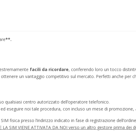
are
**.
no estremamente
facili da ricordare
, conferendo loro un tocco distinti
ì a ottenere un vantaggio competitivo sul mercato. Perfetti anche per c
o qualsiasi centro autorizzato dell’operatore telefonico.
a ed eseguire noi tale procedura, con incluso un mese di promozione, a
IM fisica presso l’indirizzo indicato in fase di registrazione dell’ordine
à SE LA SIM VIENE ATTIVATA DA NOI verso un altro gestore prima dei d