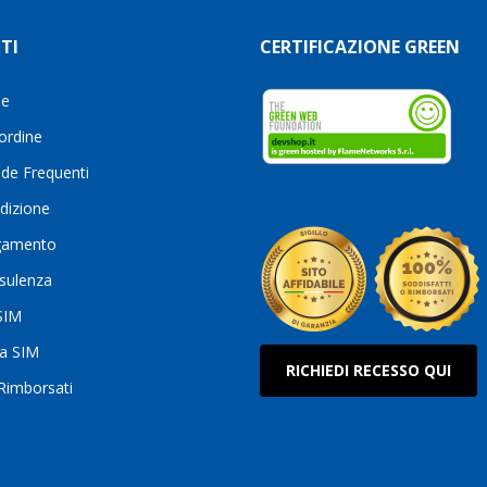
TI
CERTIFICAZIONE GREEN
le
 ordine
de Frequenti
dizione
gamento
sulenza
 SIM
ua SIM
RICHIEDI RECESSO QUI
 Rimborsati