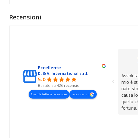
Recensioni
Eccellente
D. & V. International s.r.l.
Assoluta
5.0
mio è st
Basato su 426 recensioni
nato sfo
Guarda tutte le recensioni
recensisci su
causa lo
quello c
fortuna,
presenza
lasciano
cose. Be
trovato,