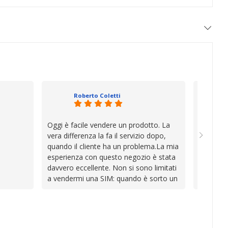
Roberto Coletti
Oggi è facile vendere un prodotto. La
Ho acqui
vera differenza la fa il servizio dopo,
sono rim
quando il cliente ha un problema.La mia
Venditore
esperienza con questo negozio è stata
professi
davvero eccellente. Non si sono limitati
chiara. 
a vendermi una SIM: quando è sorto un
conforme
inconveniente per colpa mia si sono
chi cerca
impegnati con grande disponibilità,
affidabile
professionalità e pazienza per trovare la
soluzione, dimostrando di avere