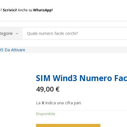
o?
Scrivici!
Anche su
WhatsApp!
5 Da Attivare
.A.Q.
Contatti
Consulenza
Valuta la tua SIM
Permuta l
SIM Wind3 Numero Faci
49,00
€
La
X
indica una cifra pari.
Disponibile