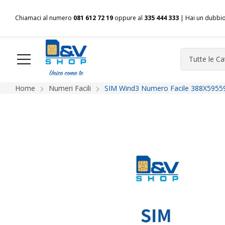
Chiamaci al numero
081 612 72 19
oppure al
335 444 333
| Hai un dubbi
Home
Numeri Facili
SIM Wind3 Numero Facile 388X59559
HOME
Chi siamo
Shop
Spedizioni
Pagamenti
F