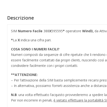
Descrizione
SIM
Numero Facile
388
X
595595
*
operatore
Wind3,
da Attiv
*
La
X
indica una cifra pari.
COSA SONO I NUMERI FACILI?
Numeri composti da sequenze di cifre ripetute che li rendo
essere facilmente contattati dai propri clienti, riuscendo cos
condividere facilmente con i propri contatti.
**
ATTENZIONE:
– Per l’attivazione della SIM basta semplicemente recarsi press
– In alternativa, possiamo fornirti assistenza anche a distanz
N.B
. una volta effettuato l’acquisto provvederemo a spedire la S
Per non incorrere in penali,
è vietato effettuare la portabilit