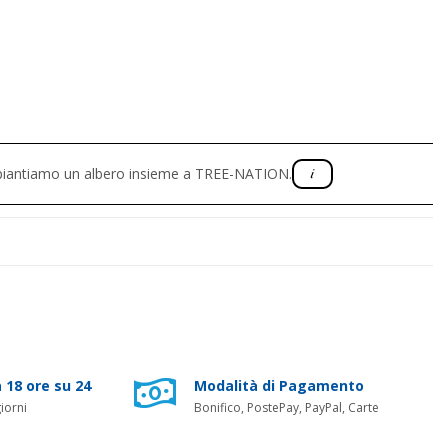
, piantiamo un albero insieme a TREE-NATION.
 18 ore su 24
Modalità di Pagamento
iorni
Bonifico, PostePay, PayPal, Carte