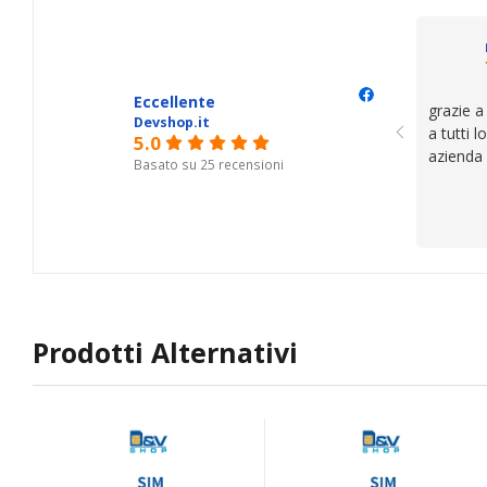
il serviz
questi de
se avete
Eccellente
grazie a
Devshop.it
a tutti 
5.0
azienda
Basato su 25 recensioni
Prodotti Alternativi