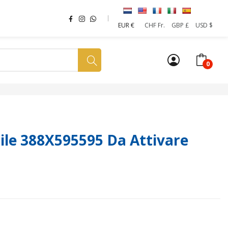
EUR €
CHF Fr.
GBP £
USD $
0
a tua SIM
News
Affiliazione
Sostenibilità
le 388X595595 Da Attivare