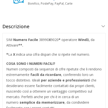
Bonifico, PostePay, PayPal, Carte
Descrizione
SIM
Numero Facile
38990
X
9020
*
operatore
Wind3,
da
Attivare
**.
*
La
X
indica una cifra dispari che si ripete nel numero.
COSA SONO I NUMERI FACILI?
Numeri composti da sequenze di cifre ripetute che li rendono
estremamente
facili da ricordare
, conferendo loro un
tocco distintivo. Ideali
per aziende e professionisti
che
desiderano essere facilmente contattati dai propri clienti,
riuscendo così a ottenere un vantaggio competitivo sul
mercato. Perfetti anche per chi è in cerca di un
numero
semplice da memorizzare
, da condividere
facilmente con i propri contatti.