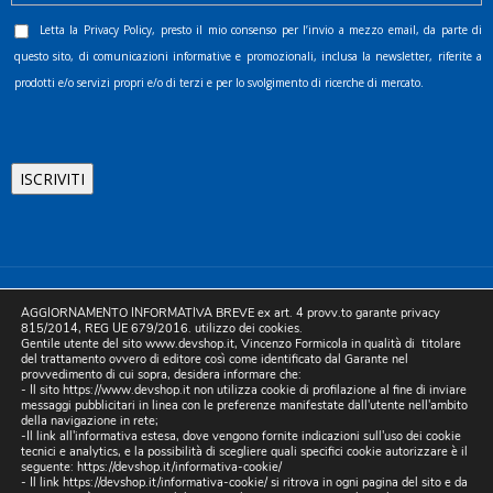
Letta la
Privacy Policy
, presto il mio consenso per l’invio a mezzo email, da parte di
questo sito, di comunicazioni informative e promozionali, inclusa la newsletter, riferite a
prodotti e/o servizi propri e/o di terzi e per lo svolgimento di ricerche di mercato.
©2025 D.& V. International srl | Sede Legale: Via Libertà, 225 -
AGGIORNAMENTO INFORMATIVA BREVE ex art. 4 provv.to garante privacy
80055 Portici (NA). pec: devinternational@pec.it P.IVA
815/2014, REG UE 679/2016. utilizzo dei cookies.
Gentile utente del sito www.devshop.it, Vincenzo Formicola in qualità di titolare
05754741212 | REA NA-773826 | Capitale sociale 10.000 euro i.v.
del trattamento ovvero di editore così come identificato dal Garante nel
provvedimento di cui sopra, desidera informare che:
| Developed by Digital & Viral
- Il sito https://www.devshop.it non utilizza cookie di profilazione al fine di inviare
messaggi pubblicitari in linea con le preferenze manifestate dall'utente nell'ambito
della navigazione in rete;
-Il link all'informativa estesa, dove vengono fornite indicazioni sull'uso dei cookie
tecnici e analytics, e la possibilità di scegliere quali specifici cookie autorizzare è il
seguente:
https://devshop.it/informativa-cookie/
- Il link
https://devshop.it/informativa-cookie/
si ritrova in ogni pagina del sito e da