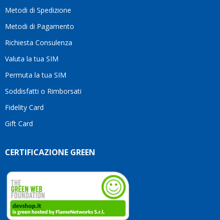
motivo
Metodi di Spedizione
li
consiglio
Metodi di Pagamento
senza
Richiesta Consulenza
alcuna
esitazione.
Valuta la tua SIM
Complimenti
per la
Permuta la tua SIM
serietà,
Soddisfatti o Rimborsati
la
competenza
Fidelity Card
e,
Gift Card
soprattutto,
per
l’attenzione
CERTIFICAZIONE GREEN
che
dedicate
ai
vostri
clienti.
Continuate
così!