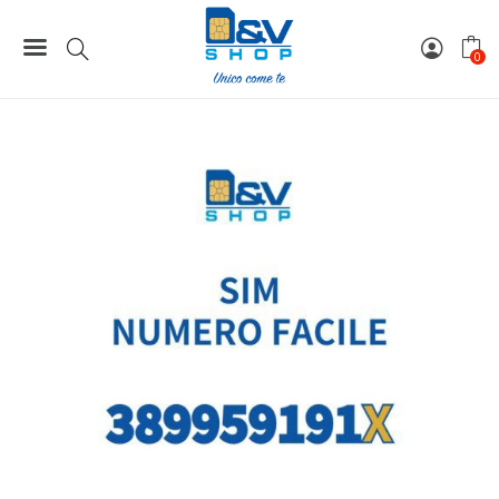
Home
Numeri Facili
SIM Wind3 Numero Facile 389959191X Da Attivare
0