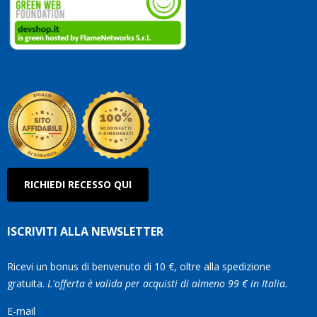
vostri
clienti
Conti
così!
Robe
Olan
RICHIEDI RECESSO QUI
ISCRIVITI ALLA NEWSLETTER
Ricevi un bonus di benvenuto di 10 €, oltre alla spedizione
gratuita.
L'offerta è valida per acquisti di almeno 99 € in Italia.
E-mail