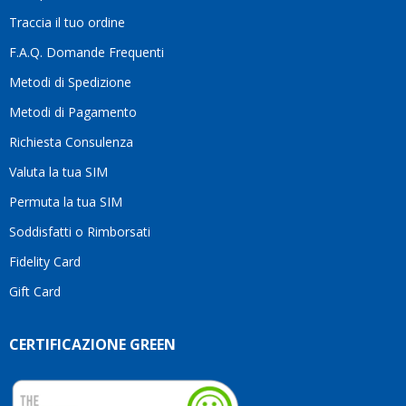
la
Traccia il tuo ordine
diffe
quest
F.A.Q. Domande Frequenti
moti
Metodi di Spedizione
li
consi
Metodi di Pagamento
senz
Richiesta Consulenza
alcun
esita
Valuta la tua SIM
Compl
per la
Permuta la tua SIM
seriet
Soddisfatti o Rimborsati
la
comp
Fidelity Card
e,
Gift Card
sopra
per
l’atte
CERTIFICAZIONE GREEN
che
dedic
ai