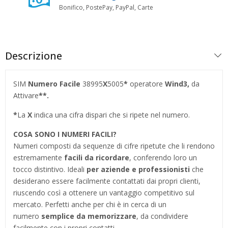
Bonifico, PostePay, PayPal, Carte
Descrizione
SIM
Numero Facile
38995
X
5005
*
operatore
Wind3,
da
Attivare
**.
*
La
X
indica una cifra dispari che si ripete nel numero.
COSA SONO I NUMERI FACILI?
Numeri composti da sequenze di cifre ripetute che li rendono
estremamente
facili da ricordare
, conferendo loro un
tocco distintivo. Ideali
per aziende e professionisti
che
desiderano essere facilmente contattati dai propri clienti,
riuscendo così a ottenere un vantaggio competitivo sul
mercato. Perfetti anche per chi è in cerca di un
numero
semplice da memorizzare
, da condividere
facilmente con i propri contatti.