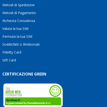
moti
Metodi di Spedizione
li
consi
Metodi di Pagamento
senz
Richiesta Consulenza
alcun
esita
Valuta la tua SIM
Compl
per la
Permuta la tua SIM
seriet
Soddisfatti o Rimborsati
la
comp
Fidelity Card
e,
Gift Card
sopra
per
l’atte
CERTIFICAZIONE GREEN
che
dedic
ai
vostri
clienti
Conti
così!