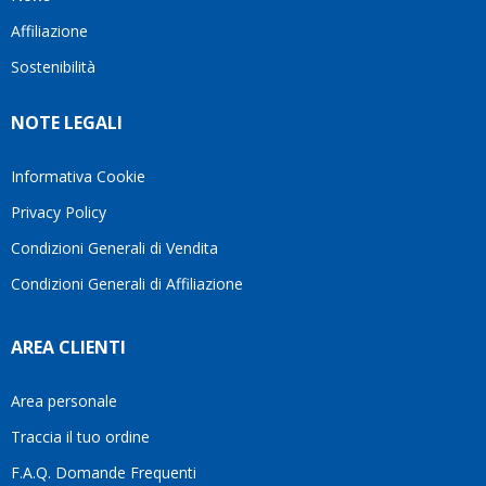
questo
questi
client
Affiliazione
bellissimo
dettagli
un
sito su
è
perio
Sostenibilità
internet
molto
in cui
Ve lo
rigido.
l’assi
NOTE LEGALI
consiglio
Fidatevi,
viene
♥️
se
spes
avete
trasc
Informativa Cookie
bisogno
trova
Privacy Policy
siete in
pers
ottime
che si
Condizioni Generali di Vendita
mani.
pren
Condizioni Generali di Affiliazione
il
temp
di
AREA CLIENTI
aiutar
fa
davve
Area personale
la
Traccia il tuo ordine
diffe
quest
F.A.Q. Domande Frequenti