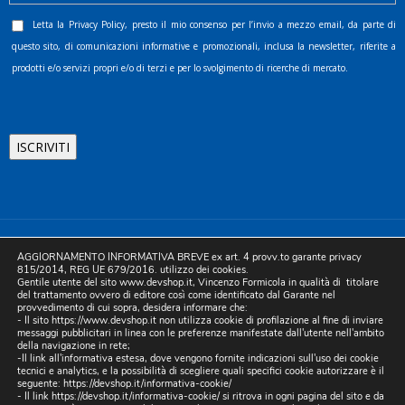
Letta la
Privacy Policy
, presto il mio consenso per l’invio a mezzo email, da parte di
questo sito, di comunicazioni informative e promozionali, inclusa la newsletter, riferite a
prodotti e/o servizi propri e/o di terzi e per lo svolgimento di ricerche di mercato.
©2025 D.& V. International srl | Sede Legale: Via Libertà, 225 -
AGGIORNAMENTO INFORMATIVA BREVE ex art. 4 provv.to garante privacy
80055 Portici (NA). pec: devinternational@pec.it P.IVA
815/2014, REG UE 679/2016. utilizzo dei cookies.
Gentile utente del sito www.devshop.it, Vincenzo Formicola in qualità di titolare
05754741212 | REA NA-773826 | Capitale sociale 10.000 euro i.v.
del trattamento ovvero di editore così come identificato dal Garante nel
provvedimento di cui sopra, desidera informare che:
| Developed by Digital & Viral
- Il sito https://www.devshop.it non utilizza cookie di profilazione al fine di inviare
messaggi pubblicitari in linea con le preferenze manifestate dall'utente nell'ambito
della navigazione in rete;
-Il link all'informativa estesa, dove vengono fornite indicazioni sull'uso dei cookie
tecnici e analytics, e la possibilità di scegliere quali specifici cookie autorizzare è il
seguente:
https://devshop.it/informativa-cookie/
- Il link
https://devshop.it/informativa-cookie/
si ritrova in ogni pagina del sito e da