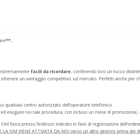
are
**.
no estremamente
facili da ricordare
, conferendo loro un tocco distinti
ì a ottenere un vantaggio competitivo sul mercato. Perfetti anche per c
o qualsiasi centro autorizzato dell’operatore telefonico.
a ed eseguire noi tale procedura, con incluso un mese di promozione, a
IM fisica presso l’indirizzo indicato in fase di registrazione dell’ordine
à SE LA SIM VIENE ATTIVATA DA NOI verso un altro gestore prima dei d