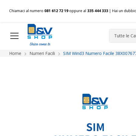
Chiamaci al numero
081 612 72 19
oppure al
335 444 333
| Hai un dubbi
Home
Numeri Facili
SIM Wind3 Numero Facile 38X007677
HOME
Chi siamo
Shop
Spedizioni
Pagamenti
F