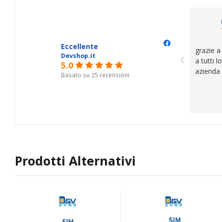
il serviz
questi de
se avete
Eccellente
grazie a
Devshop.it
a tutti 
5.0
azienda
Basato su 25 recensioni
Prodotti Alternativi