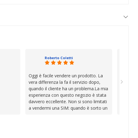
Roberto Coletti
Oggi è facile vendere un prodotto. La
Ho acqui
vera differenza la fa il servizio dopo,
sono rim
quando il cliente ha un problema.La mia
Venditore
esperienza con questo negozio è stata
professi
davvero eccellente. Non si sono limitati
chiara. 
a vendermi una SIM: quando è sorto un
conforme
inconveniente per colpa mia si sono
chi cerca
impegnati con grande disponibilità,
affidabile
professionalità e pazienza per trovare la
soluzione, dimostrando di avere