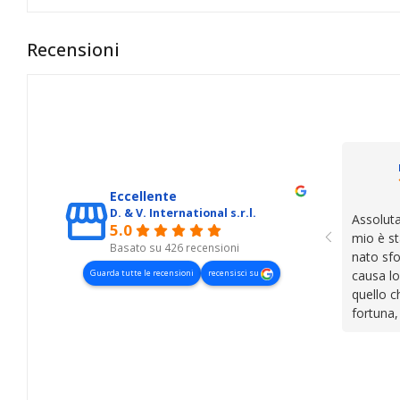
Recensioni
Eccellente
D. & V. International s.r.l.
Assoluta
5.0
mio è st
Basato su 426 recensioni
nato sfo
Guarda tutte le recensioni
recensisci su
causa lo
quello c
fortuna,
presenza
lasciano
cose. Be
trovato,