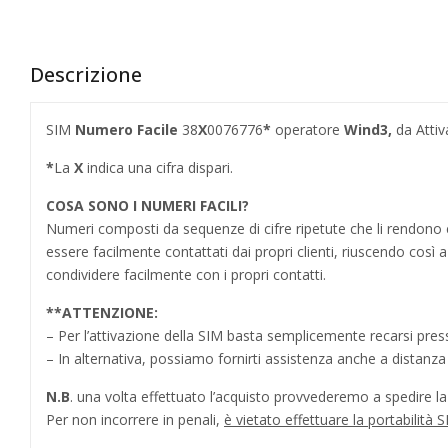
Descrizione
SIM
Numero Facile
38
X
0076776
*
operatore
Wind3,
da Attiv
*
La
X
indica una cifra dispari.
COSA SONO I NUMERI FACILI?
Numeri composti da sequenze di cifre ripetute che li rendo
essere facilmente contattati dai propri clienti, riuscendo cos
condividere facilmente con i propri contatti.
**
ATTENZIONE:
– Per l’attivazione della SIM basta semplicemente recarsi press
– In alternativa, possiamo fornirti assistenza anche a distanz
N.B
. una volta effettuato l’acquisto provvederemo a spedire la S
Per non incorrere in penali,
è vietato effettuare la portabilit