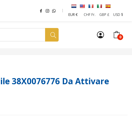
EUR €
CHF Fr.
GBP £
USD $
0
a tua SIM
News
Affiliazione
Sostenibilità
le 38X0076776 Da Attivare