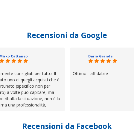
Recensioni da Google
Mirko Cattaneo
Dario Grande
mente consigliati per tutto. Il
Ottimo - affidabile
ato uno di quegli acquisti che è
rtunato (specifico non per
ro) a volte può capitare, ma
he ribalta la situazione, non è la
 ma una professionalità,
 e assistenza che non ti
 da solo a sistemare tutte le
Recensioni da Facebook
', io qui è proprio quello che ho
 un atteggiamento che va oltre