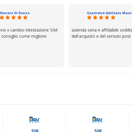
io e ve lo dice un milanese che si
ttagli è molto rigido. Fidatevi,
Manero Di Renzo
 bisogno siete in ottime mani.
 voi x cambio intestazione SIM
azienda seria e affidabile soddi
lo consiglio come migliore
dell'acquisto e del servizio post