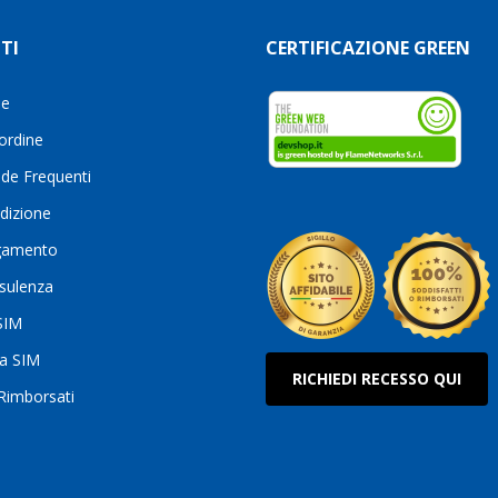
TI
CERTIFICAZIONE GREEN
le
 ordine
de Frequenti
dizione
gamento
sulenza
 SIM
ua SIM
RICHIEDI RECESSO QUI
 Rimborsati