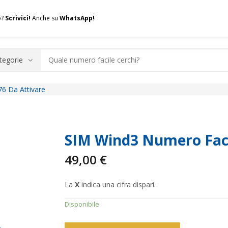
o?
Scrivici!
Anche su
WhatsApp!
6 Da Attivare
.A.Q.
Contatti
Consulenza
Valuta la tua SIM
Permuta l
SIM Wind3 Numero Faci
49,00
€
La
X
indica una cifra dispari.
Disponibile