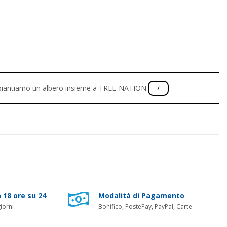
, piantiamo un albero insieme a TREE-NATION.
 18 ore su 24
Modalità di Pagamento
iorni
Bonifico, PostePay, PayPal, Carte