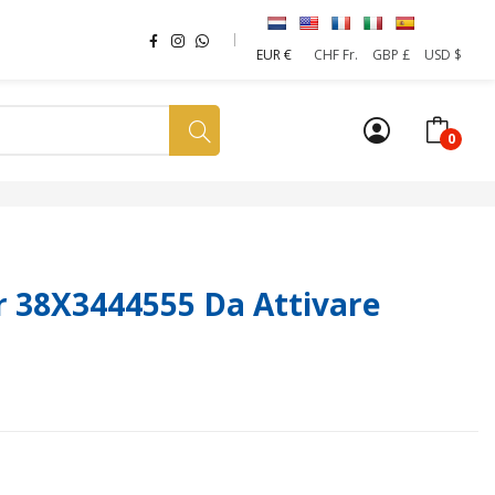
EUR €
CHF Fr.
GBP £
USD $
0
a tua SIM
News
Affiliazione
Sostenibilità
 38X3444555 Da Attivare