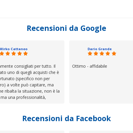
Recensioni da Google
Mirko Cattaneo
Dario Grande
mente consigliati per tutto. Il
Ottimo - affidabile
ato uno di quegli acquisti che è
rtunato (specifico non per
ro) a volte può capitare, ma
he ribalta la situazione, non è la
 ma una professionalità,
 e assistenza che non ti
 da solo a sistemare tutte le
Recensioni da Facebook
', io qui è proprio quello che ho
 un atteggiamento che va oltre
io e ve lo dice un milanese che si