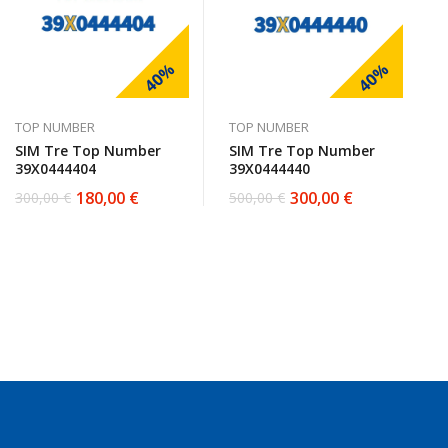
40%
40%
TOP NUMBER
TOP NUMBER
SIM Tre Top Number
SIM Tre Top Number
39X0444404
39X0444440
180,00
€
300,00
€
300,00
€
500,00
€
Il
Il
Il
Il
prezzo
prezzo
prezzo
prezzo
originale
attuale
originale
attuale
era:
è:
era:
è:
300,00 €.
180,00 €.
500,00 €.
300,00 €.