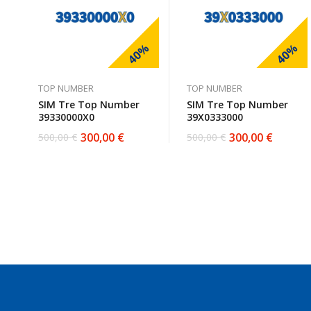
40%
40%
TOP NUMBER
TOP NUMBER
SIM Tre Top Number
SIM Tre Top Number
39330000X0
39X0333000
300,00
€
300,00
€
500,00
€
500,00
€
Il
Il
Il
Il
prezzo
prezzo
prezzo
prezzo
originale
attuale
originale
attuale
era:
è:
era:
è:
500,00 €.
300,00 €.
500,00 €.
300,00 €.