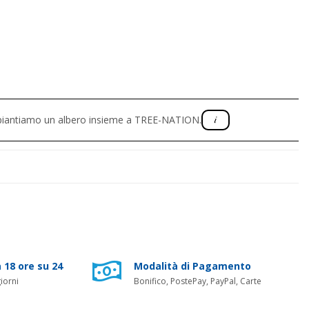
, piantiamo un albero insieme a TREE-NATION.
 18 ore su 24
Modalità di Pagamento
iorni
Bonifico, PostePay, PayPal, Carte