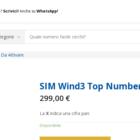
o?
Scrivici!
Anche su
WhatsApp!
Da Attivare
.A.Q.
Contatti
Consulenza
Valuta la tua SIM
Permuta l
SIM Wind3 Top Number
299,00
€
La
X
indica una cifra pari.
Disponibile