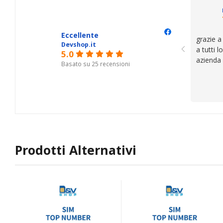
questi de
se avete
Eccellente
grazie a
Devshop.it
a tutti 
5.0
azienda
Basato su 25 recensioni
Prodotti Alternativi