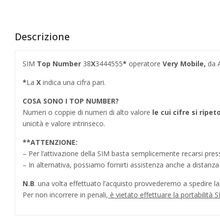
Descrizione
SIM
Top Number
38
X
3444555
*
operatore
Very Mobile,
da A
*
La
X
indica una cifra pari.
COSA SONO I TOP NUMBER
?
Numeri o coppie di numeri di alto valore
le cui cifre si ripe
unicità e valore intrinseco.
**
ATTENZIONE:
– Per l’attivazione della SIM basta semplicemente recarsi press
– In alternativa, possiamo fornirti assistenza anche a distanz
N.B
. una volta effettuato l’acquisto provvederemo a spedire la S
Per non incorrere in penali,
è vietato effettuare la portabilit