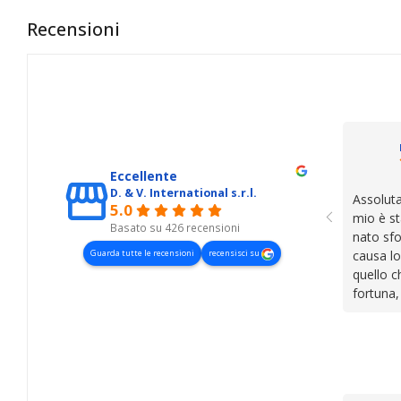
Recensioni
Eccellente
D. & V. International s.r.l.
Assoluta
5.0
mio è st
Basato su 426 recensioni
nato sfo
Guarda tutte le recensioni
recensisci su
causa lo
quello c
fortuna,
presenza
lasciano
cose. Be
trovato,
il serviz