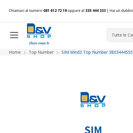
Chiamaci al numero
081 612 72 19
oppure al
335 444 333
| Hai un dubbi
Home
Top Number
SIM Wind3 Top Number 38X3444555 
HOME
Chi siamo
Shop
Spedizioni
Pagamenti
F