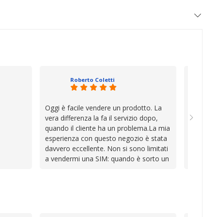
Roberto Coletti
Oggi è facile vendere un prodotto. La
Ho acqui
vera differenza la fa il servizio dopo,
sono rim
quando il cliente ha un problema.La mia
Venditore
esperienza con questo negozio è stata
professi
davvero eccellente. Non si sono limitati
chiara. 
a vendermi una SIM: quando è sorto un
conforme
inconveniente per colpa mia si sono
chi cerca
impegnati con grande disponibilità,
affidabile
professionalità e pazienza per trovare la
soluzione, dimostrando di avere
davvero a cuore il cliente.In un periodo