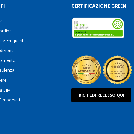
TI
CERTIFICAZIONE GREEN
le
 ordine
de Frequenti
dizione
gamento
sulenza
 SIM
ua SIM
RICHIEDI RECESSO QUI
 Rimborsati