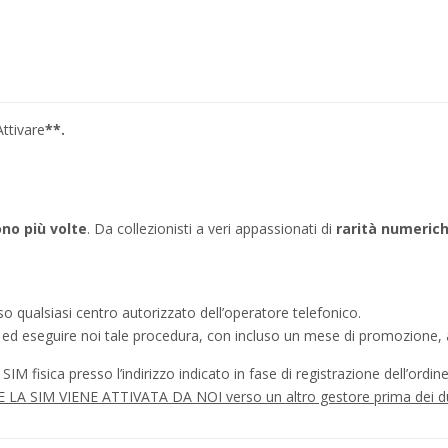
ttivare
**.
tono più volte
. Da collezionisti a veri appassionati di
rarità numeric
o qualsiasi centro autorizzato dell’operatore telefonico.
a ed eseguire noi tale procedura, con incluso un mese di promozione, a
IM fisica presso l’indirizzo indicato in fase di registrazione dell’ordine
à SE LA SIM VIENE ATTIVATA DA NOI verso un altro gestore prima dei d