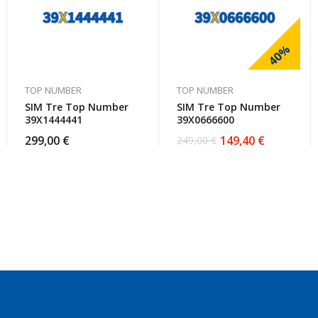
40%
TOP NUMBER
TOP NUMBER
SIM Tre Top Number
SIM Tre Top Number
39X1444441
39X0666600
299,00
€
149,40
€
249,00
€
Il
Il
prezzo
prezzo
originale
attuale
era:
è:
249,00 €.
149,40 €.