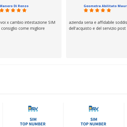
ttagli è molto rigido. Fidatevi,
Manero Di Renzo
 bisogno siete in ottime mani.
 voi x cambio intestazione SIM
azienda seria e affidabile soddi
lo consiglio come migliore
dell'acquisto e del servizio post