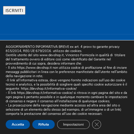
©2025 D.& V. International srl | Sede Legale: Via Libertà, 225 -
AGGIORNAMENTO INFORMATIVA BREVE ex art. 4 provv.to garante privacy
80055 Portici (NA). pec: devinternational@pec.it P.IVA
815/2014, REG UE 679/2016. utilizzo dei cookies.
Gentile utente del sito www.devshop.it, Vincenzo Formicola in qualità di titolare
05754741212 | REA NA-773826 | Capitale sociale 10.000 euro i.v.
del trattamento ovvero di editore così come identificato dal Garante nel
provvedimento di cui sopra, desidera informare che:
| Developed by Digital & Viral
- Il sito https://www.devshop.it non utilizza cookie di profilazione al fine di inviare
messaggi pubblicitari in linea con le preferenze manifestate dall'utente nell'ambito
della navigazione in rete;
-Il link all'informativa estesa, dove vengono fornite indicazioni sull'uso dei cookie
tecnici e analytics, e la possibilità di scegliere quali specifici cookie autorizzare è il
seguente:
https://devshop.it/informativa-cookie/
- Il link
https://devshop.it/informativa-cookie/
si ritrova in ogni pagina del sito e da
ogni pagina è pertanto possibile e in qualunque momento cambiare le impostazioni
di consenso e negare il consenso all'installazione di qualunque cookies;
- La prosecuzione della navigazione mediante accesso ad altra area del sito o
selezione di un elemento dello stesso (ad esempio, di un'immagine o di un link)
comporta la prestazione del consenso all'uso dei cookie necessari.
CLOSE GDPR COO
Accetta
Rifiuta
Impostazioni