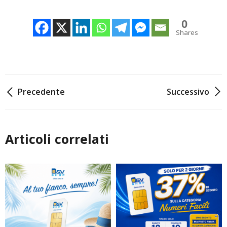
0
Shares
Navigazione
Precedente
Successivo
articoli
Articoli correlati