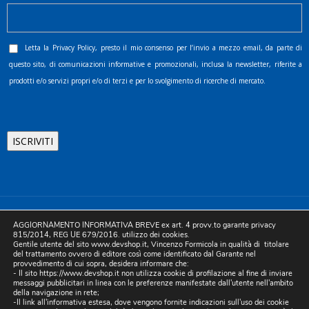
Letta la
Privacy Policy
, presto il mio consenso per l’invio a mezzo email, da parte di
questo sito, di comunicazioni informative e promozionali, inclusa la newsletter, riferite a
prodotti e/o servizi propri e/o di terzi e per lo svolgimento di ricerche di mercato.
©2025 D.& V. International srl | Sede Legale: Via Libertà, 225 -
AGGIORNAMENTO INFORMATIVA BREVE ex art. 4 provv.to garante privacy
80055 Portici (NA). pec: devinternational@pec.it P.IVA
815/2014, REG UE 679/2016. utilizzo dei cookies.
Gentile utente del sito www.devshop.it, Vincenzo Formicola in qualità di titolare
05754741212 | REA NA-773826 | Capitale sociale 10.000 euro i.v.
del trattamento ovvero di editore così come identificato dal Garante nel
provvedimento di cui sopra, desidera informare che:
| Developed by Digital & Viral
- Il sito https://www.devshop.it non utilizza cookie di profilazione al fine di inviare
messaggi pubblicitari in linea con le preferenze manifestate dall'utente nell'ambito
della navigazione in rete;
-Il link all'informativa estesa, dove vengono fornite indicazioni sull'uso dei cookie