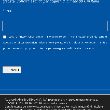
gratuita.
L'offerta è valida per acquisti di almeno 99 € in Italia.
E-mail
Letta la
Privacy Policy
, presto il mio consenso per l’invio a mezzo email, da parte di
questo sito, di comunicazioni informative e promozionali, inclusa la newsletter, riferite a
prodotti e/o servizi propri e/o di terzi e per lo svolgimento di ricerche di mercato.
©2025 D.& V. International srl | Sede Legale: Via Libertà, 225 -
AGGIORNAMENTO INFORMATIVA BREVE ex art. 4 provv.to garante privacy
80055 Portici (NA). pec: devinternational@pec.it P.IVA
815/2014, REG UE 679/2016. utilizzo dei cookies.
Gentile utente del sito www.devshop.it, Vincenzo Formicola in qualità di titolare
05754741212 | REA NA-773826 | Capitale sociale 10.000 euro i.v.