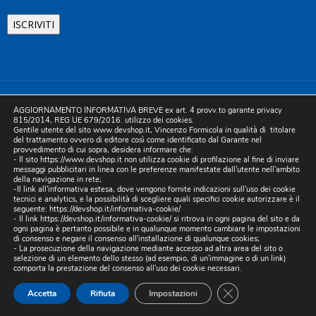
©2025 D.& V. International srl | Sede Legale: Via Libertà, 225 -
AGGIORNAMENTO INFORMATIVA BREVE ex art. 4 provv.to garante privacy
80055 Portici (NA). pec: devinternational@pec.it P.IVA
815/2014, REG UE 679/2016. utilizzo dei cookies.
Gentile utente del sito www.devshop.it, Vincenzo Formicola in qualità di titolare
05754741212 | REA NA-773826 | Capitale sociale 10.000 euro i.v.
del trattamento ovvero di editore così come identificato dal Garante nel
provvedimento di cui sopra, desidera informare che:
| Developed by Digital & Viral
- Il sito https://www.devshop.it non utilizza cookie di profilazione al fine di inviare
messaggi pubblicitari in linea con le preferenze manifestate dall'utente nell'ambito
della navigazione in rete;
-Il link all'informativa estesa, dove vengono fornite indicazioni sull'uso dei cookie
tecnici e analytics, e la possibilità di scegliere quali specifici cookie autorizzare è il
seguente:
https://devshop.it/informativa-cookie/
- Il link
https://devshop.it/informativa-cookie/
si ritrova in ogni pagina del sito e da
ogni pagina è pertanto possibile e in qualunque momento cambiare le impostazioni
di consenso e negare il consenso all'installazione di qualunque cookies;
- La prosecuzione della navigazione mediante accesso ad altra area del sito o
selezione di un elemento dello stesso (ad esempio, di un'immagine o di un link)
comporta la prestazione del consenso all'uso dei cookie necessari.
CLOSE GDPR COO
Accetta
Rifiuta
Impostazioni