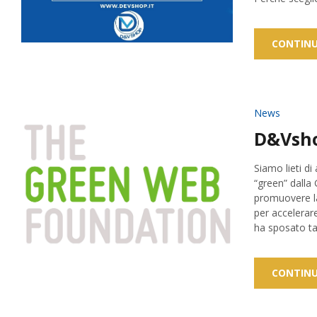
CONTINU
News
D&Vsho
Siamo lieti d
“green” dalla
promuovere la 
per accelerar
ha sposato tal
CONTINU