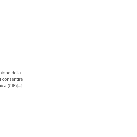
nione della
i consentire
ca (CIE)[...]