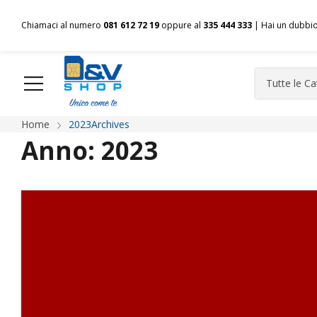
Chiamaci al numero
081 612 72 19
oppure al
335 444 333
| Hai un dubbi
Home
2023Archives
HOME
Chi siamo
Shop
Spedizioni
Pagamenti
F
Anno:
2023