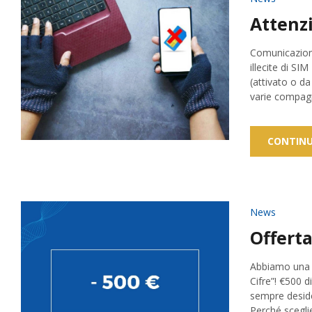
Attenzi
Comunicazione
illecite di S
(attivato o da
varie compagni
CONTINU
News
Offerta
Abbiamo una s
Cifre”! €500 
sempre deside
Perché sceglie