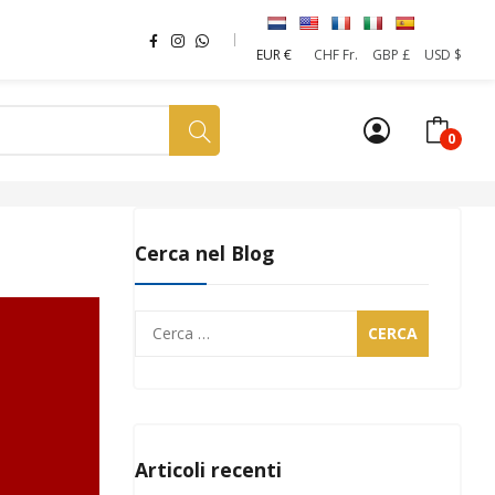
EUR €
CHF Fr.
GBP £
USD $
0
a tua SIM
News
Affiliazione
Sostenibilità
Cerca nel Blog
Ricerca
per:
Articoli recenti