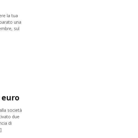
ere la tua
eparato una
embre, sul
a euro
alla società
tivato due
ncia di
]