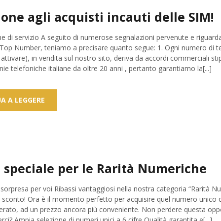
one agli acquisti incauti delle SIM!
 di servizio A seguito di numerose segnalazioni pervenute e riguardan
IM Top Number, teniamo a precisare quanto segue: 1. Ogni numero di t
 attivare), in vendita sul nostro sito, deriva da accordi commerciali stip
e telefoniche italiane da oltre 20 anni , pertanto garantiamo la[...]
A A LEGGERE
 speciale per le Rarità Numeriche
orpresa per voi Ribassi vantaggiosi nella nostra categoria “Rarità N
di sconto! Ora è il momento perfetto per acquisire quel numero unico 
rato, ad un prezzo ancora più conveniente. Non perdere questa oppo
rci? Ampia selezione di numeri unici a 6 cifre Qualità garantita e[...]