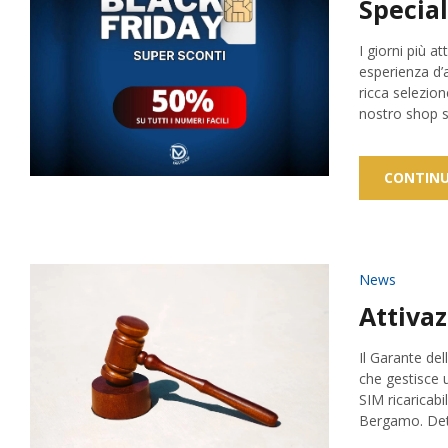
Special
I giorni più a
esperienza d’
ricca selezio
nostro shop s
CONTINU
News
Attivaz
Il Garante del
che gestisce u
SIM ricaricabi
Bergamo. Detta