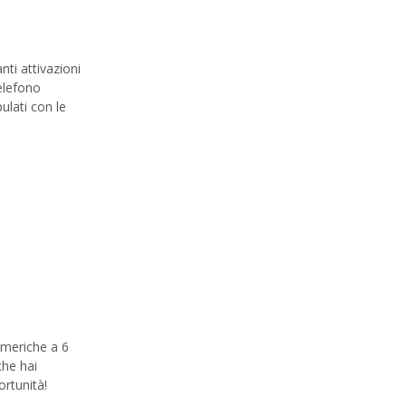
ti attivazioni
elefono
ulati con le
umeriche a 6
che hai
rtunità!