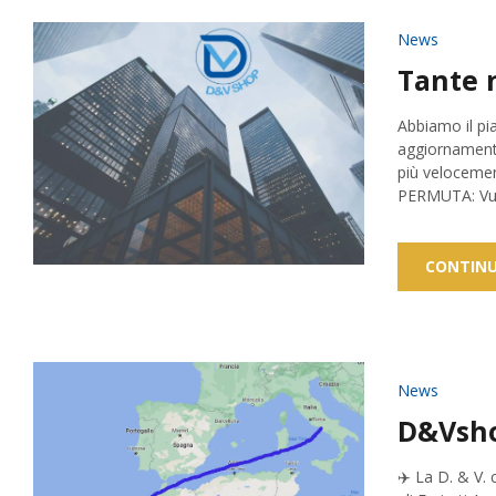
News
Tante 
Abbiamo il pia
aggiornamento
più velocemen
PERMUTA: Vuoi
CONTINU
News
D&Vsho
✈️ La D. & V.