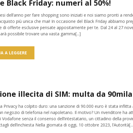
e Black Friday: numeri al 50%!
ttesi dell’anno per fare shopping sono iniziati e noi siamo pronti a rend
acquisto più unica che mai! In occasione del Black Friday abbiamo pr
ne di offerte esclusive pensate appositamente per te. Dal 24 al 27 nov
arà possibile trovare una vasta gamma[...]
A A LEGGERE
ione illecita di SIM: multa da 90mil
la Privacy ha colpito duro: una sanzione di 90.000 euro è stata inflitta 
n negozio di telefonia nel napoletano. Il motivo? Un rivenditore ha at
li Vodafone senza il consenso dell’intestatario, un cittadino della provi
gli dell’inchiesta Nella giornata di oggi, 10 ottobre 2023, l’Autorità[...