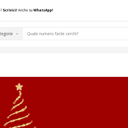
o?
Scrivici!
Anche su
WhatsApp!
.A.Q.
Contatti
Consulenza
Valuta la tua SIM
Permuta l