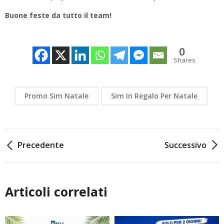
Buone feste da tutto il team!
0
Shares
Promo Sim Natale
Sim In Regalo Per Natale
Navigazione
Precedente
Successivo
articoli
Articoli correlati