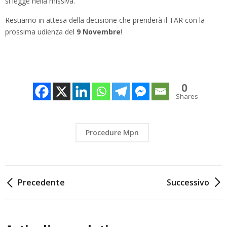
si legge nella missiva.
Restiamo in attesa della decisione che prenderà il TAR con la
prossima udienza del
9 Novembre
!
0
Shares
Procedure Mpn
Navigazione
Precedente
Successivo
articoli