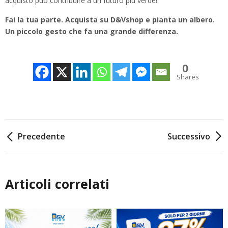
acquisto può contribuire a un futuro più verde!
Fai la tua parte. Acquista su D&Vshop e pianta un albero.
Un piccolo gesto che fa una grande differenza.
0
Shares
Navigazione
Precedente
Successivo
articoli
Articoli correlati