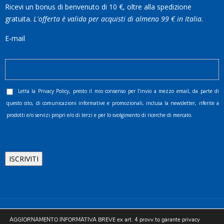
Ricevi un bonus di benvenuto di 10 €, oltre alla spedizione
gratuita.
L'offerta è valida per acquisti di almeno 99 € in Italia.
E-mail
Letta la
Privacy Policy
, presto il mio consenso per l’invio a mezzo email, da parte di
questo sito, di comunicazioni informative e promozionali, inclusa la newsletter, riferite a
prodotti e/o servizi propri e/o di terzi e per lo svolgimento di ricerche di mercato.
©2025 D.& V. International srl | Sede Legale: Via Libertà, 225 -
AGGIORNAMENTO INFORMATIVA BREVE ex art. 4 provv.to garante privacy