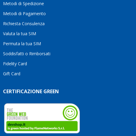
Metodi di Spedizione
li
consiglio
Metodi di Pagamento
senza
Richiesta Consulenza
alcuna
esitazione.
Valuta la tua SIM
Complimenti
per la
Permuta la tua SIM
serietà,
Soddisfatti o Rimborsati
la
competenza
Fidelity Card
e,
Gift Card
soprattutto,
per
l’attenzione
CERTIFICAZIONE GREEN
che
dedicate
ai
vostri
clienti.
Continuate
così!