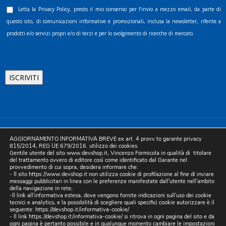
Letta la
Privacy Policy
, presto il mio consenso per l’invio a mezzo email, da parte di
questo sito, di comunicazioni informative e promozionali, inclusa la newsletter, riferite a
prodotti e/o servizi propri e/o di terzi e per lo svolgimento di ricerche di mercato.
©2025 D.& V. International srl | Sede Legale: Via Libertà, 225 -
AGGIORNAMENTO INFORMATIVA BREVE ex art. 4 provv.to garante privacy
80055 Portici (NA). pec: devinternational@pec.it P.IVA
815/2014, REG UE 679/2016. utilizzo dei cookies.
Gentile utente del sito www.devshop.it, Vincenzo Formicola in qualità di titolare
05754741212 | REA NA-773826 | Capitale sociale 10.000 euro i.v.
del trattamento ovvero di editore così come identificato dal Garante nel
provvedimento di cui sopra, desidera informare che:
| Developed by Digital & Viral
- Il sito https://www.devshop.it non utilizza cookie di profilazione al fine di inviare
messaggi pubblicitari in linea con le preferenze manifestate dall'utente nell'ambito
della navigazione in rete;
-Il link all'informativa estesa, dove vengono fornite indicazioni sull'uso dei cookie
tecnici e analytics, e la possibilità di scegliere quali specifici cookie autorizzare è il
seguente:
https://devshop.it/informativa-cookie/
- Il link
https://devshop.it/informativa-cookie/
si ritrova in ogni pagina del sito e da
ogni pagina è pertanto possibile e in qualunque momento cambiare le impostazioni