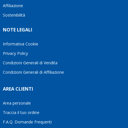
questi
cliente.In
Affiliazione
bellissimo
dettagli
un
sito su
è
periodo
Sostenibilità
internet
molto
in cui
Ve lo
rigido.
l’assistenza
NOTE LEGALI
consiglio
Fidatevi,
viene
♥️
se
spesso
avete
trascurata,
Informativa Cookie
bisogno
trovare
Privacy Policy
siete in
persone
ottime
che si
Condizioni Generali di Vendita
mani.
prendono
Condizioni Generali di Affiliazione
il
tempo
di
AREA CLIENTI
aiutarti
fa
davvero
Area personale
la
Traccia il tuo ordine
differenza.Per
questo
F.A.Q. Domande Frequenti
motivo