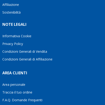
questi
cliente.In
Affiliazione
bellissimo
dettagli
un
sito su
è
periodo
Sostenibilità
internet
molto
in cui
Ve lo
rigido.
l’assistenza
NOTE LEGALI
consiglio
Fidatevi,
viene
♥️
se
spesso
avete
trascurata,
Informativa Cookie
bisogno
trovare
Privacy Policy
siete in
persone
ottime
che si
Condizioni Generali di Vendita
mani.
prendono
Condizioni Generali di Affiliazione
il
tempo
di
AREA CLIENTI
aiutarti
fa
davvero
Area personale
la
Traccia il tuo ordine
differenza.Per
questo
F.A.Q. Domande Frequenti
motivo