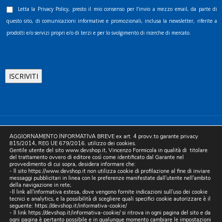
Letta la
Privacy Policy
, presto il mio consenso per l’invio a mezzo email, da parte di
questo sito, di comunicazioni informative e promozionali, inclusa la newsletter, riferite a
prodotti e/o servizi propri e/o di terzi e per lo svolgimento di ricerche di mercato.
©2025 D.& V. International srl | Sede Legale: Via Libertà, 225 -
AGGIORNAMENTO INFORMATIVA BREVE ex art. 4 provv.to garante privacy
80055 Portici (NA). pec: devinternational@pec.it P.IVA
815/2014, REG UE 679/2016. utilizzo dei cookies.
Gentile utente del sito www.devshop.it, Vincenzo Formicola in qualità di titolare
05754741212 | REA NA-773826 | Capitale sociale 10.000 euro i.v.
del trattamento ovvero di editore così come identificato dal Garante nel
provvedimento di cui sopra, desidera informare che:
| Developed by Digital & Viral
- Il sito https://www.devshop.it non utilizza cookie di profilazione al fine di inviare
messaggi pubblicitari in linea con le preferenze manifestate dall'utente nell'ambito
della navigazione in rete;
-Il link all'informativa estesa, dove vengono fornite indicazioni sull'uso dei cookie
tecnici e analytics, e la possibilità di scegliere quali specifici cookie autorizzare è il
seguente:
https://devshop.it/informativa-cookie/
- Il link
https://devshop.it/informativa-cookie/
si ritrova in ogni pagina del sito e da
ogni pagina è pertanto possibile e in qualunque momento cambiare le impostazioni