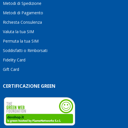
Metodi di Spedizione
li
consiglio
Metodi di Pagamento
senza
Richiesta Consulenza
alcuna
esitazione.
Valuta la tua SIM
Complimenti
per la
Permuta la tua SIM
serietà,
Soddisfatti o Rimborsati
la
competenza
Fidelity Card
e,
Gift Card
soprattutto,
per
l’attenzione
CERTIFICAZIONE GREEN
che
dedicate
ai
vostri
clienti.
Continuate
così!