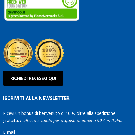
vostri
clienti
Conti
così!
Robe
Olan
RICHIEDI RECESSO QUI
ISCRIVITI ALLA NEWSLETTER
Ricevi un bonus di benvenuto di 10 €, oltre alla spedizione
gratuita.
L'offerta è valida per acquisti di almeno 99 € in Italia.
E-mail