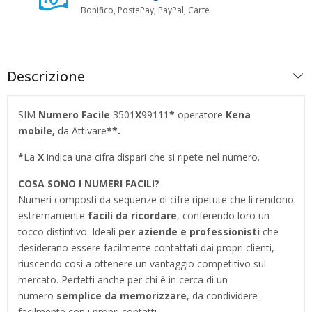
Bonifico, PostePay, PayPal, Carte
Descrizione
SIM
Numero Facile
3501
X
99111
*
operatore
Kena
mobile,
da Attivare
**.
*
La
X
indica una cifra dispari che si ripete nel numero.
COSA SONO I NUMERI FACILI?
Numeri composti da sequenze di cifre ripetute che li rendono
estremamente
facili da ricordare
, conferendo loro un
tocco distintivo. Ideali
per aziende e professionisti
che
desiderano essere facilmente contattati dai propri clienti,
riuscendo così a ottenere un vantaggio competitivo sul
mercato. Perfetti anche per chi è in cerca di un
numero
semplice da memorizzare
, da condividere
facilmente con i propri contatti.