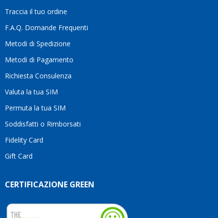
la
Traccia il tuo ordine
diffe
quest
F.A.Q. Domande Frequenti
moti
Metodi di Spedizione
li
consi
Metodi di Pagamento
senz
Richiesta Consulenza
alcun
esita
Valuta la tua SIM
Compl
per la
Permuta la tua SIM
seriet
Soddisfatti o Rimborsati
la
comp
Fidelity Card
e,
Gift Card
sopra
per
l’atte
CERTIFICAZIONE GREEN
che
dedic
ai