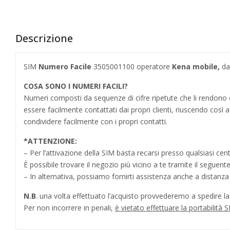
Descrizione
SIM
Numero Facile
3505001100 operatore
Kena mobile,
da
COSA SONO I NU
MERI FACILI?
Numeri composti da sequenze di cifre ripetute che li rendo
essere facilmente contattati dai propri clienti, riuscendo cos
condividere facilmente con i propri contatti.
*
ATTENZIONE:
– Per l’attivazione della SIM basta recarsi presso qualsiasi cen
È possibile trovare il negozio più vicino a te tramite il seguent
– In alternativa, possiamo fornirti assistenza anche a distanz
N.B
. una volta effettuato l’acquisto provvederemo a spedire la S
Per non incorrere in penali,
è vietato effettuare la portabili