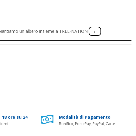
, piantiamo un albero insieme a TREE-NATION.
 18 ore su 24
Modalità di Pagamento
iorni
Bonifico, PostePay, PayPal, Carte