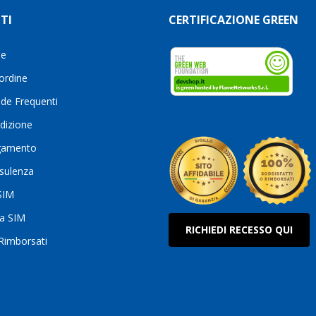
TI
CERTIFICAZIONE GREEN
le
 ordine
de Frequenti
dizione
gamento
sulenza
 SIM
ua SIM
RICHIEDI RECESSO QUI
 Rimborsati