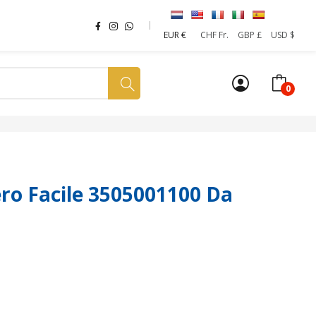
EUR €
CHF Fr.
GBP £
USD $
0
a tua SIM
News
Affiliazione
Sostenibilità
o Facile 3505001100 Da