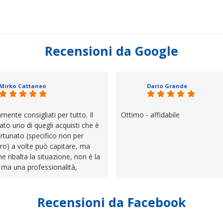
Recensioni da Google
Mirko Cattaneo
Dario Grande
mente consigliati per tutto. Il
Ottimo - affidabile
ato uno di quegli acquisti che è
rtunato (specifico non per
ro) a volte può capitare, ma
he ribalta la situazione, non è la
 ma una professionalità,
 e assistenza che non ti
 da solo a sistemare tutte le
Recensioni da Facebook
', io qui è proprio quello che ho
 un atteggiamento che va oltre
io e ve lo dice un milanese che si