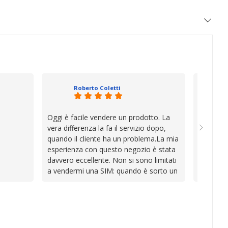
Roberto Coletti
Oggi è facile vendere un prodotto. La
Ho acqui
vera differenza la fa il servizio dopo,
sono rim
quando il cliente ha un problema.La mia
Venditore
esperienza con questo negozio è stata
professi
davvero eccellente. Non si sono limitati
chiara. 
a vendermi una SIM: quando è sorto un
conforme
inconveniente per colpa mia si sono
chi cerca
impegnati con grande disponibilità,
affidabile
professionalità e pazienza per trovare la
soluzione, dimostrando di avere
davvero a cuore il cliente.In un periodo