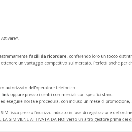
 Attivare
*.
no estremamente
facili da ricordare
, conferendo loro un tocco distinti
ì a ottenere un vantaggio competitivo sul mercato. Perfetti anche per c
tro autorizzato dell’operatore telefonico.
e
link
oppure presso i centri commerciali con specifici stand.
a ed eseguire noi tale procedura, con incluso un mese di promozione, a
IM fisica presso l’indirizzo indicato in fase di registrazione dell’ordine
tà SE LA SIM VIENE ATTIVATA DA NOI verso un altro gestore prima dei 