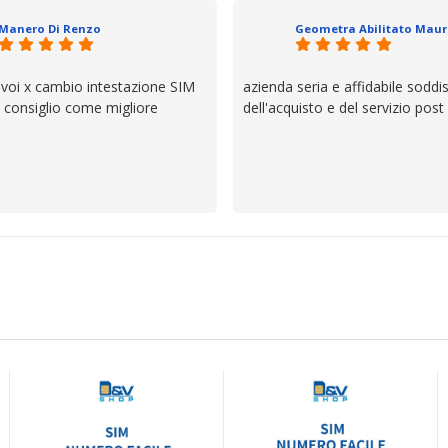
ttagli è molto rigido. Fidatevi,
Manero Di Renzo
 bisogno siete in ottime mani.
 voi x cambio intestazione SIM
azienda seria e affidabile soddi
lo consiglio come migliore
dell'acquisto e del servizio post