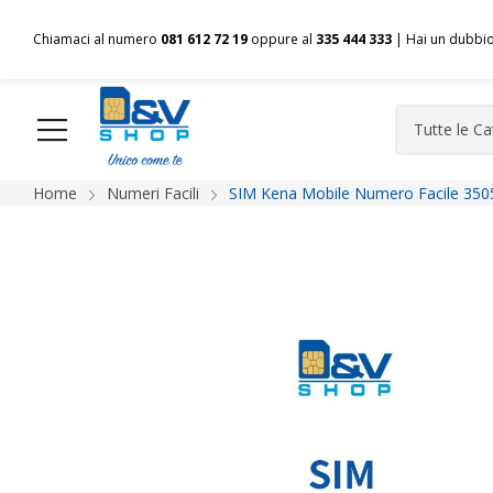
Chiamaci al numero
081 612 72 19
oppure al
335 444 333
| Hai un dubbi
Home
Numeri Facili
SIM Kena Mobile Numero Facile 350
HOME
Chi siamo
Shop
Spedizioni
Pagamenti
F