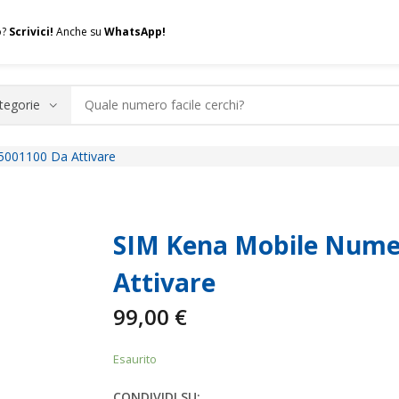
o?
Scrivici!
Anche su
WhatsApp!
5001100 Da Attivare
.A.Q.
Contatti
Consulenza
Valuta la tua SIM
Permuta l
SIM Kena Mobile Numer
Attivare
99,00
€
Esaurito
CONDIVIDI SU: