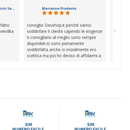
in cui l’assistenza viene spesso
Geometra Abilitato Maurizio Sammartano
Marianna Prudente
trascurata, trovare persone che si
prendono il tempo di aiutarti fa davvero
la differenza.Per questo motivo li
sfatto
consiglio Devshop.it perché sanno
Consegna
consiglio senza alcuna esitazione.
 vendita
soddisfare il cliente capendo le esigenze
cambio i
Complimenti per la serietà, la
ti consigliano al meglio sono sempre
con Vinc
competenza e, soprattutto, per
disponibili io sono pienamente
unici
l’attenzione che dedicate ai vostri clienti.
soddisfatta anche io inizialmente ero
Continuate così! Roberto Olanda
scettica ma poi ho deciso di affidarmi a
loro e ho fatto benissimo sono stata
fortunata quel giorno quando ho visto
questo bellissimo sito su internet Ve lo
consiglio ♥️