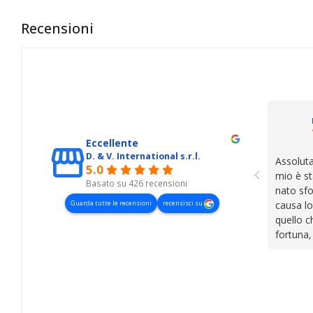
Recensioni
Eccellente
D. & V. International s.r.l.
Assoluta
5.0
mio è st
Basato su 426 recensioni
nato sfo
Guarda tutte le recensioni
recensisci su
causa lo
quello c
fortuna,
presenza
lasciano
cose. Be
trovato,
il serviz