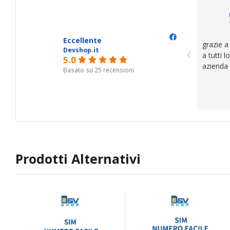
questi de
se avete
Eccellente
grazie a
Devshop.it
a tutti 
5.0
azienda
Basato su 25 recensioni
Prodotti Alternativi