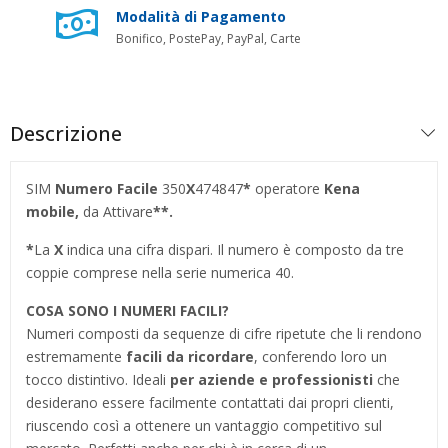
Modalità di Pagamento
Bonifico, PostePay, PayPal, Carte
Descrizione
SIM
Numero Facile
350
X
474847
*
operatore
Kena
mobile,
da Attivare
**.
*
La
X
indica una cifra dispari. Il numero è composto da tre
coppie comprese nella serie numerica 40.
COSA SONO I NUMERI FACILI?
Numeri composti da sequenze di cifre ripetute che li rendono
estremamente
facili da ricordare
, conferendo loro un
tocco distintivo. Ideali
per aziende e professionisti
che
desiderano essere facilmente contattati dai propri clienti,
riuscendo così a ottenere un vantaggio competitivo sul