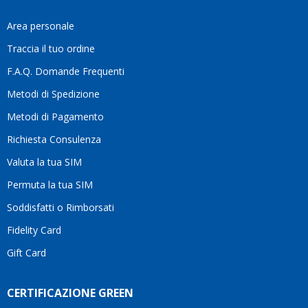
fa
davvero
Area personale
la
Traccia il tuo ordine
differenza.Per
questo
F.A.Q. Domande Frequenti
motivo
Metodi di Spedizione
li
consiglio
Metodi di Pagamento
senza
Richiesta Consulenza
alcuna
esitazione.
Valuta la tua SIM
Complimenti
per la
Permuta la tua SIM
serietà,
Soddisfatti o Rimborsati
la
competenza
Fidelity Card
e,
Gift Card
soprattutto,
per
l’attenzione
CERTIFICAZIONE GREEN
che