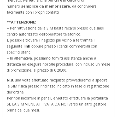
mercato. Perfetti anche per chi è in cerca di un
numero
semplice da memorizzare
, da condividere
facilmente con i propri contatti.
**
ATTENZIONE:
– Per l’attivazione della SIM basta recarsi presso qualsiasi
centro autorizzato dell’operatore telefonico.
È possibile trovare il negozio più vicino a te tramite il
seguente
link
oppure presso i centri commerciali con
specifici stand.
– In alternativa, possiamo fornirti assistenza anche a
distanza ed eseguire noi tale procedura, con incluso un mese
di promozione, al prezzo di € 20,00.
N.B
. una volta effettuato l’acquisto provvederemo a spedire
la SIM fisica presso l’indirizzo indicato in fase di registrazione
dell’ordine.
Per non incorrere in penali,
è vietato effettuare la portabilità
SE LA SIM VIENE ATTIVATA DA NOI verso un altro gestore
prima dei due mesi.