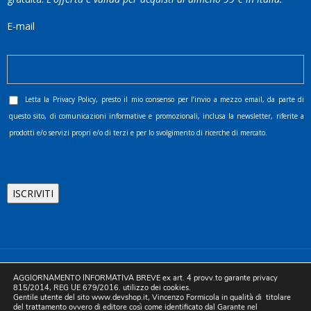
E-mail
Letta la
Privacy Policy
, presto il mio consenso per l’invio a mezzo email, da parte di
questo sito, di comunicazioni informative e promozionali, inclusa la newsletter, riferite a
prodotti e/o servizi propri e/o di terzi e per lo svolgimento di ricerche di mercato.
©2025 D.& V. International srl | Sede Legale: Via Libertà, 225 -
AGGIORNAMENTO INFORMATIVA BREVE ex art. 4 provv.to garante privacy
80055 Portici (NA). pec: devinternational@pec.it P.IVA
815/2014, REG UE 679/2016. utilizzo dei cookies.
Gentile utente del sito www.devshop.it, Vincenzo Formicola in qualità di titolare
05754741212 | REA NA-773826 | Capitale sociale 10.000 euro i.v.
del trattamento ovvero di editore così come identificato dal Garante nel