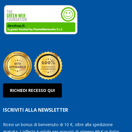
dedicate
ai
vostri
clienti.
Continuate
così!
Roberto
Olanda
RICHIEDI RECESSO QUI
ISCRIVITI ALLA NEWSLETTER
Ricevi un bonus di benvenuto di 10 €, oltre alla spedizione
gratuita.
L'offerta è valida per acquisti di almeno 99 € in Italia.