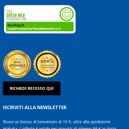
dedicate
ai
vostri
clienti.
Continuate
così!
Roberto
Olanda
RICHIEDI RECESSO QUI
ISCRIVITI ALLA NEWSLETTER
Ricevi un bonus di benvenuto di 10 €, oltre alla spedizione
gratuita.
L'offerta è valida per acquisti di almeno 99 € in Italia.