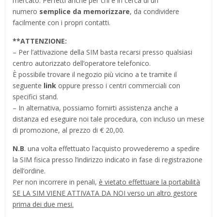
mercato. Perfetti anche per chi è in cerca di un
numero
semplice da memorizzare
, da condividere
facilmente con i propri contatti.
**
ATTENZIONE:
– Per l’attivazione della SIM basta recarsi presso qualsiasi
centro autorizzato dell’operatore telefonico.
È possibile trovare il negozio più vicino a te tramite il
seguente
link
oppure presso i centri commerciali con
specifici stand.
– In alternativa, possiamo fornirti assistenza anche a
distanza ed eseguire noi tale procedura, con incluso un mese
di promozione, al prezzo di € 20,00.
N.B
. una volta effettuato l’acquisto provvederemo a spedire
la SIM fisica presso l’indirizzo indicato in fase di registrazione
dell’ordine.
Per non incorrere in penali,
è vietato effettuare la portabilità
SE LA SIM VIENE ATTIVATA DA NOI verso un altro gestore
prima dei due mesi.