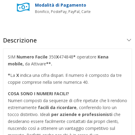
Modalità di Pagamento
Bonifico, PostePay, PayPal, Carte
Descrizione
SIM
Numero Facile
350
X
474848
*
operatore
Kena
mobile,
da Attivare
**.
*
La
X
indica una cifra dispari. Il numero è composto da tre
coppie comprese nella serie numerica 40.
COSA SONO I NUMERI FACILI?
Numeri composti da sequenze di cifre ripetute che li rendono
estremamente
facili da ricordare
, conferendo loro un
tocco distintivo. Ideali
per aziende e professionisti
che
desiderano essere facilmente contattati dai propri clienti,
riuscendo così a ottenere un vantaggio competitivo sul