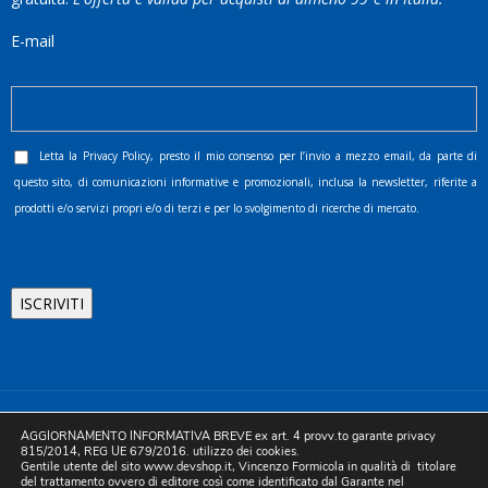
E-mail
Letta la
Privacy Policy
, presto il mio consenso per l’invio a mezzo email, da parte di
questo sito, di comunicazioni informative e promozionali, inclusa la newsletter, riferite a
prodotti e/o servizi propri e/o di terzi e per lo svolgimento di ricerche di mercato.
©2025 D.& V. International srl | Sede Legale: Via Libertà, 225 -
AGGIORNAMENTO INFORMATIVA BREVE ex art. 4 provv.to garante privacy
80055 Portici (NA). pec: devinternational@pec.it P.IVA
815/2014, REG UE 679/2016. utilizzo dei cookies.
Gentile utente del sito www.devshop.it, Vincenzo Formicola in qualità di titolare
05754741212 | REA NA-773826 | Capitale sociale 10.000 euro i.v.
del trattamento ovvero di editore così come identificato dal Garante nel