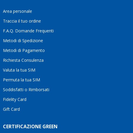
fa
davvero
Area personale
la
Traccia il tuo ordine
differenza.Per
questo
F.A.Q. Domande Frequenti
motivo
Metodi di Spedizione
li
consiglio
Metodi di Pagamento
senza
Richiesta Consulenza
alcuna
esitazione.
Valuta la tua SIM
Complimenti
per la
Permuta la tua SIM
serietà,
Soddisfatti o Rimborsati
la
competenza
Fidelity Card
e,
Gift Card
soprattutto,
per
l’attenzione
CERTIFICAZIONE GREEN
che