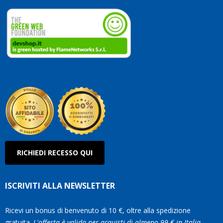
dedicate
ai
vostri
clienti.
Continuate
così!
Roberto
Olanda
RICHIEDI RECESSO QUI
ISCRIVITI ALLA NEWSLETTER
Ricevi un bonus di benvenuto di 10 €, oltre alla spedizione
gratuita.
L'offerta è valida per acquisti di almeno 99 € in Italia.