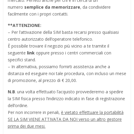
mercato. Perfetti anche per chi è in cerca di un
numero
semplice da memorizzare
, da condividere
facilmente con i propri contatti.
**
ATTENZIONE:
– Per l’attivazione della SIM basta recarsi presso qualsiasi
centro autorizzato dell’operatore telefonico.
È possibile trovare il negozio più vicino a te tramite il
seguente
link
oppure presso i centri commerciali con
specifici stand.
– In alternativa, possiamo fornirti assistenza anche a
distanza ed eseguire noi tale procedura, con incluso un mese
di promozione, al prezzo di € 20,00.
N.B
. una volta effettuato l’acquisto provvederemo a spedire
la SIM fisica presso l’indirizzo indicato in fase di registrazione
dell’ordine.
Per non incorrere in penali,
è vietato effettuare la portabilità
SE LA SIM VIENE ATTIVATA DA NOI verso un altro gestore
prima dei due mesi.