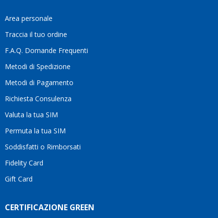
fa
davvero
Area personale
la
Traccia il tuo ordine
differenza.Per
questo
F.A.Q. Domande Frequenti
motivo
Metodi di Spedizione
li
consiglio
Metodi di Pagamento
senza
Richiesta Consulenza
alcuna
esitazione.
Valuta la tua SIM
Complimenti
per la
Permuta la tua SIM
serietà,
Soddisfatti o Rimborsati
la
competenza
Fidelity Card
e,
Gift Card
soprattutto,
per
l’attenzione
CERTIFICAZIONE GREEN
che