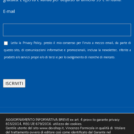
E-mail
Letta la
Privacy Policy
, presto il mio consenso per l’invio a mezzo email, da parte di
questo sito, di comunicazioni informative e promozionali, inclusa la newsletter, riferite a
prodotti e/o servizi propri e/o di terzi e per lo svolgimento di ricerche di mercato.
©2025 D.& V. International srl | Sede Legale: Via Libertà, 225 -
AGGIORNAMENTO INFORMATIVA BREVE ex art. 4 provv.to garante privacy
80055 Portici (NA). pec: devinternational@pec.it P.IVA
815/2014, REG UE 679/2016. utilizzo dei cookies.
Gentile utente del sito www.devshop.it, Vincenzo Formicola in qualità di titolare
05754741212 | REA NA-773826 | Capitale sociale 10.000 euro i.v.
del trattamento ovvero di editore così come identificato dal Garante nel