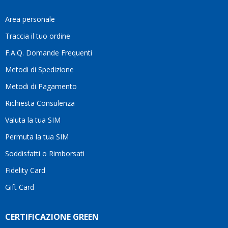
fa
davvero
Area personale
la
Traccia il tuo ordine
differenza.Per
questo
F.A.Q. Domande Frequenti
motivo
Metodi di Spedizione
li
consiglio
Metodi di Pagamento
senza
Richiesta Consulenza
alcuna
esitazione.
Valuta la tua SIM
Complimenti
per la
Permuta la tua SIM
serietà,
Soddisfatti o Rimborsati
la
competenza
Fidelity Card
e,
Gift Card
soprattutto,
per
l’attenzione
CERTIFICAZIONE GREEN
che