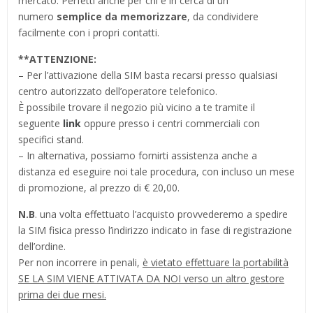
mercato. Perfetti anche per chi è in cerca di un
numero
semplice da memorizzare
, da condividere
facilmente con i propri contatti.
**ATTENZIONE:
– Per l’attivazione della SIM basta recarsi presso qualsiasi
centro autorizzato dell’operatore telefonico.
È possibile trovare il negozio più vicino a te tramite il
seguente
link
oppure presso i centri commerciali con
specifici stand.
– In alternativa, possiamo fornirti assistenza anche a
distanza ed eseguire noi tale procedura, con incluso un mese
di promozione, al prezzo di € 20,00.
N.B
. una volta effettuato l’acquisto provvederemo a spedire
la SIM fisica presso l’indirizzo indicato in fase di registrazione
dell’ordine.
Per non incorrere in penali,
è vietato effettuare la portabilità
SE LA SIM VIENE ATTIVATA DA NOI verso un altro gestore
prima dei due mesi.