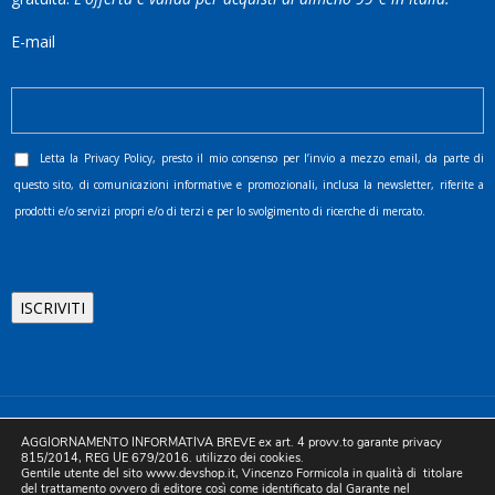
E-mail
Letta la
Privacy Policy
, presto il mio consenso per l’invio a mezzo email, da parte di
questo sito, di comunicazioni informative e promozionali, inclusa la newsletter, riferite a
prodotti e/o servizi propri e/o di terzi e per lo svolgimento di ricerche di mercato.
©2025 D.& V. International srl | Sede Legale: Via Libertà, 225 -
AGGIORNAMENTO INFORMATIVA BREVE ex art. 4 provv.to garante privacy
80055 Portici (NA). pec: devinternational@pec.it P.IVA
815/2014, REG UE 679/2016. utilizzo dei cookies.
Gentile utente del sito www.devshop.it, Vincenzo Formicola in qualità di titolare
05754741212 | REA NA-773826 | Capitale sociale 10.000 euro i.v.
del trattamento ovvero di editore così come identificato dal Garante nel