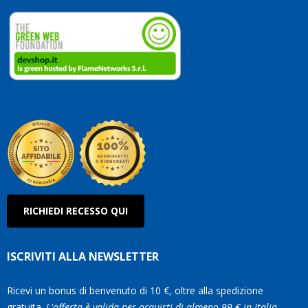
dedicate
ai
vostri
clienti.
Continuate
così!
Roberto
Olanda
RICHIEDI RECESSO QUI
ISCRIVITI ALLA NEWSLETTER
Ricevi un bonus di benvenuto di 10 €, oltre alla spedizione
gratuita.
L'offerta è valida per acquisti di almeno 99 € in Italia.