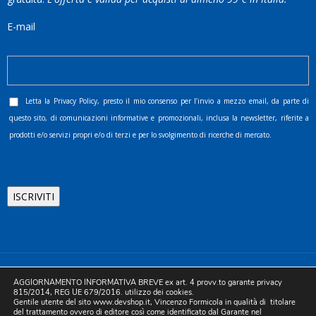
E-mail
Letta la
Privacy Policy
, presto il mio consenso per l’invio a mezzo email, da parte di
questo sito, di comunicazioni informative e promozionali, inclusa la newsletter, riferite a
prodotti e/o servizi propri e/o di terzi e per lo svolgimento di ricerche di mercato.
©2025 D.& V. International srl | Sede Legale: Via Libertà, 225 -
AGGIORNAMENTO INFORMATIVA BREVE ex art. 4 provv.to garante privacy
80055 Portici (NA). pec: devinternational@pec.it P.IVA
815/2014, REG UE 679/2016. utilizzo dei cookies.
Gentile utente del sito www.devshop.it, Vincenzo Formicola in qualità di titolare
05754741212 | REA NA-773826 | Capitale sociale 10.000 euro i.v.
del trattamento ovvero di editore così come identificato dal Garante nel