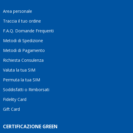
fa
davvero
Area personale
la
Traccia il tuo ordine
differenza.Per
questo
F.A.Q. Domande Frequenti
motivo
Metodi di Spedizione
li
consiglio
Metodi di Pagamento
senza
Richiesta Consulenza
alcuna
esitazione.
Valuta la tua SIM
Complimenti
per la
Permuta la tua SIM
serietà,
Soddisfatti o Rimborsati
la
competenza
Fidelity Card
e,
Gift Card
soprattutto,
per
l’attenzione
CERTIFICAZIONE GREEN
che