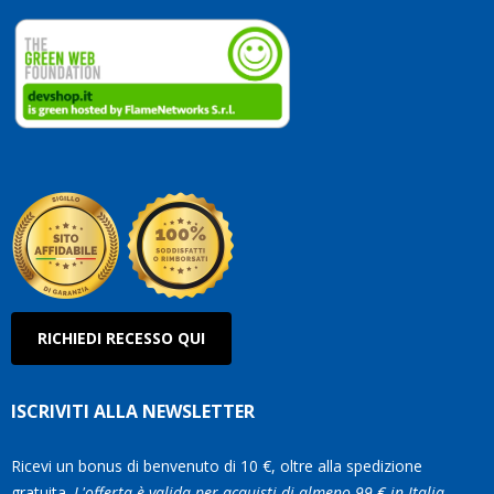
dedicate
ai
vostri
clienti.
Continuate
così!
Roberto
Olanda
RICHIEDI RECESSO QUI
ISCRIVITI ALLA NEWSLETTER
Ricevi un bonus di benvenuto di 10 €, oltre alla spedizione
gratuita.
L'offerta è valida per acquisti di almeno 99 € in Italia.