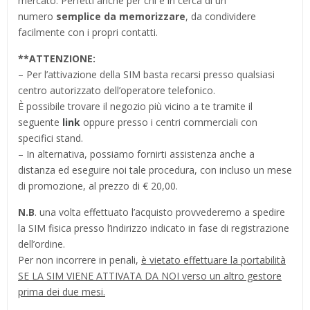
mercato. Perfetti anche per chi è in cerca di un
numero
semplice da memorizzare
, da condividere
facilmente con i propri contatti.
**ATTENZIONE:
– Per l’attivazione della SIM basta recarsi presso qualsiasi
centro autorizzato dell’operatore telefonico.
È possibile trovare il negozio più vicino a te tramite il
seguente
link
oppure presso i centri commerciali con
specifici stand.
– In alternativa, possiamo fornirti assistenza anche a
distanza ed eseguire noi tale procedura, con incluso un mese
di promozione, al prezzo di € 20,00.
N.B
. una volta effettuato l’acquisto provvederemo a spedire
la SIM fisica presso l’indirizzo indicato in fase di registrazione
dell’ordine.
Per non incorrere in penali,
è vietato effettuare la portabilità
SE LA SIM VIENE ATTIVATA DA NOI verso un altro gestore
prima dei due mesi.