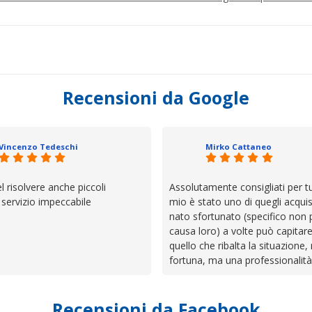
Recensioni da Google
Vincenzo Tedeschi
Mirko Cattaneo
el risolvere anche piccoli
Assolutamente consigliati per tut
, servizio impeccabile
mio è stato uno di quegli acquis
nato sfortunato (specifico non 
causa loro) a volte può capitar
quello che ribalta la situazione,
fortuna, ma una professionalità
presenza e assistenza che non t
lasciano da solo a sistemare tut
Recensioni da Facebook
cose. Be', io qui è proprio quel