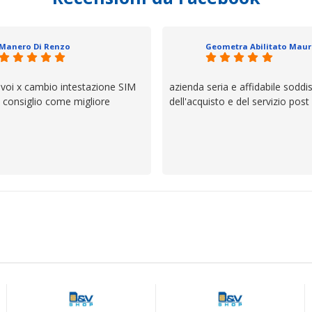
trovato, un atteggiamento che 
il servizio e ve lo dice un milane
questi dettagli è molto rigido. Fi
Manero Di Renzo
se avete bisogno siete in ottim
 voi x cambio intestazione SIM
azienda seria e affidabile soddi
lo consiglio come migliore
dell'acquisto e del servizio post