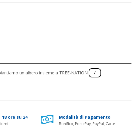
, piantiamo un albero insieme a TREE-NATION.
 18 ore su 24
Modalità di Pagamento
iorni
Bonifico, PostePay, PayPal, Carte