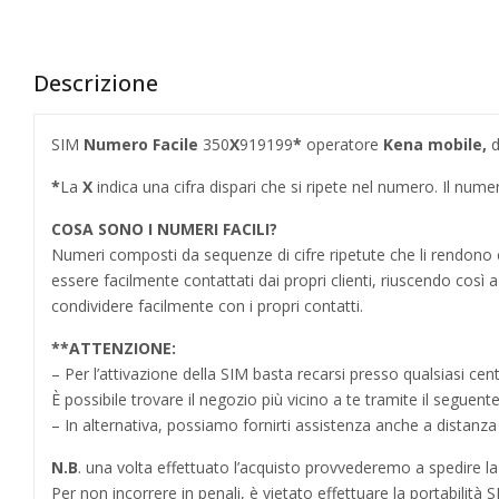
Descrizione
SIM
Numero Facile
350
X
919199
*
operatore
Kena mobile,
d
*
La
X
indica una cifra dispari che si ripete nel numero. Il n
COSA SONO I NUMERI FACILI?
Numeri composti da sequenze di cifre ripetute che li rendo
essere facilmente contattati dai propri clienti, riuscendo cos
condividere facilmente con i propri contatti.
**ATTENZIONE:
– Per l’attivazione della SIM basta recarsi presso qualsiasi cen
È possibile trovare il negozio più vicino a te tramite il seguent
– In alternativa, possiamo fornirti assistenza anche a distanz
N.B
. una volta effettuato l’acquisto provvederemo a spedire la S
Per non incorrere in penali,
è vietato effettuare la portabilit