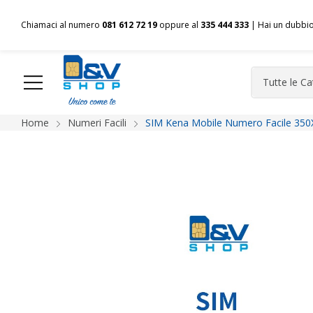
Chiamaci al numero
081 612 72 19
oppure al
335 444 333
| Hai un dubbi
Home
Numeri Facili
SIM Kena Mobile Numero Facile 350
HOME
Chi siamo
Shop
Spedizioni
Pagamenti
F