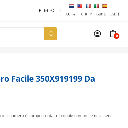
originale
attuale
era:
è:
EUR €
CHF Fr.
GBP £
USD $
69,00 €.
49,00 €.
0
a tua SIM
News
Affiliazione
Sostenibilità
o Facile 350X919199 Da
umero. Il numero è composto da tre coppie comprese nella serie