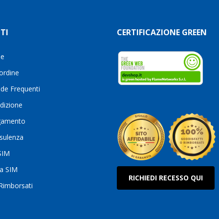
TI
CERTIFICAZIONE GREEN
le
 ordine
de Frequenti
dizione
gamento
sulenza
 SIM
ua SIM
RICHIEDI RECESSO QUI
 Rimborsati