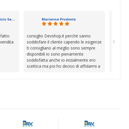
va oltre
soluzion
se che si
davvero a
datevi,
in cui l’
Geometra Abilitato Maurizio Sammartano
Marianna Prudente
e mani.
trascura
prendono
la differ
sfatto
consiglio Devshop.it perché sanno
Consegna
consigli
 vendita
soddisfare il cliente capendo le esigenze
cambio i
Complimen
ti consigliano al meglio sono sempre
con Vinc
competen
disponibili io sono pienamente
unici
l’attenzi
soddisfatta anche io inizialmente ero
Continua
scettica ma poi ho deciso di affidarmi a
loro e ho fatto benissimo sono stata
fortunata quel giorno quando ho visto
questo bellissimo sito su internet Ve lo
consiglio ♥️