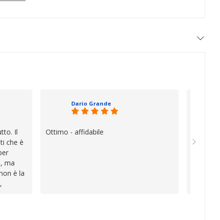
Dario Grande
to. Il
Ottimo - affidabile
Oggi è f
ti che è
vera diff
per
quando i
e, ma
esperien
 non è la
davvero e
,
a vender
i
inconven
te le
impegnat
lo che ho
professio