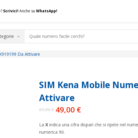
o?
Scrivici!
Anche su
WhatsApp!
X919199 Da Attivare
.A.Q.
Contatti
Consulenza
Valuta la tua SIM
Permuta l
SIM Kena Mobile Numer
Attivare
49,00
€
69,00
€
Il
Il
prezzo
prezzo
La
X
indica una cifra dispari che si ripete nel n
originale
attuale
numerica 90.
era:
è: