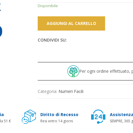
69,00 €.
49,00 €.
Disponibile
AGGIUNGI AL CARRELLO
CONDIVIDI SU:
Per ogni ordine effettuato
Categoria:
Numeri Facili
ia
Diritto di Recesso
Assistenza
da 51 €
Resi entro 14 giorni
SEMPRE, 365 g