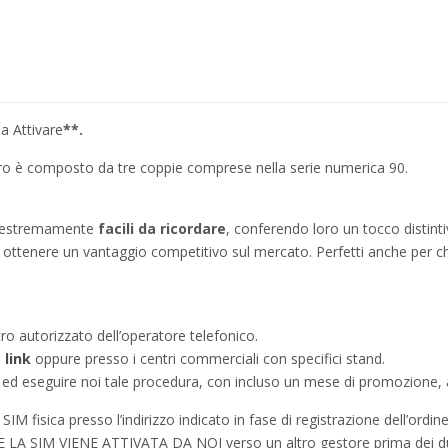
a Attivare
**.
umero è composto da tre coppie comprese nella serie numerica 90.
no estremamente
facili da ricordare
, conferendo loro un tocco distinti
ì a ottenere un vantaggio competitivo sul mercato. Perfetti anche per c
tro autorizzato dell’operatore telefonico.
e
link
oppure presso i centri commerciali con specifici stand.
a ed eseguire noi tale procedura, con incluso un mese di promozione, a
IM fisica presso l’indirizzo indicato in fase di registrazione dell’ordine
à SE LA SIM VIENE ATTIVATA DA NOI verso un altro gestore prima dei d