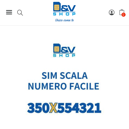
199,00 €.
149,00 €
Home
Numeri Facili
SIM Kena Numero Facile Scala 350X554321 Da Attivare
0