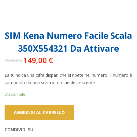
SIM Kena Numero Facile Scala
350X554321 Da Attivare
149,00
€
199,00
€
Il
Il
prezzo
prezzo
La
X
indica una cifra dispari che si ripete nel numero. Il numero è
originale
attuale
composto da una scala in ordine decrescente.
era:
è:
199,00 €.
149,00 €.
Disponibile
AGGIUNGI AL CARRELLO
CONDIVIDI SU: