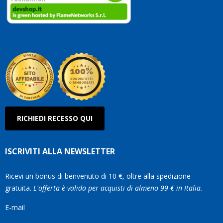
clienti.
Continuate
così!
Roberto
Olanda
RICHIEDI RECESSO QUI
ISCRIVITI ALLA NEWSLETTER
Ricevi un bonus di benvenuto di 10 €, oltre alla spedizione
gratuita.
L'offerta è valida per acquisti di almeno 99 € in Italia.
E-mail