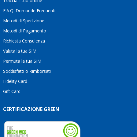
Traccia il tuo ordine
differenza.Per
questo
F.A.Q. Domande Frequenti
motivo
Metodi di Spedizione
li
consiglio
Metodi di Pagamento
senza
Richiesta Consulenza
alcuna
esitazione.
Valuta la tua SIM
Complimenti
per la
Permuta la tua SIM
serietà,
Soddisfatti o Rimborsati
la
competenza
Fidelity Card
e,
Gift Card
soprattutto,
per
l’attenzione
CERTIFICAZIONE GREEN
che
dedicate
ai
vostri