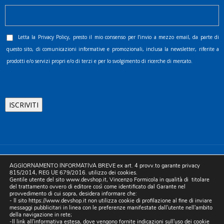
Letta la
Privacy Policy
, presto il mio consenso per l’invio a mezzo email, da parte di
questo sito, di comunicazioni informative e promozionali, inclusa la newsletter, riferite a
prodotti e/o servizi propri e/o di terzi e per lo svolgimento di ricerche di mercato.
©2025 D.& V. International srl | Sede Legale: Via Libertà, 225 -
AGGIORNAMENTO INFORMATIVA BREVE ex art. 4 provv.to garante privacy
80055 Portici (NA). pec: devinternational@pec.it P.IVA
815/2014, REG UE 679/2016. utilizzo dei cookies.
Gentile utente del sito www.devshop.it, Vincenzo Formicola in qualità di titolare
05754741212 | REA NA-773826 | Capitale sociale 10.000 euro i.v.
del trattamento ovvero di editore così come identificato dal Garante nel
provvedimento di cui sopra, desidera informare che:
| Developed by Digital & Viral
- Il sito https://www.devshop.it non utilizza cookie di profilazione al fine di inviare
messaggi pubblicitari in linea con le preferenze manifestate dall'utente nell'ambito
della navigazione in rete;
-Il link all'informativa estesa, dove vengono fornite indicazioni sull'uso dei cookie