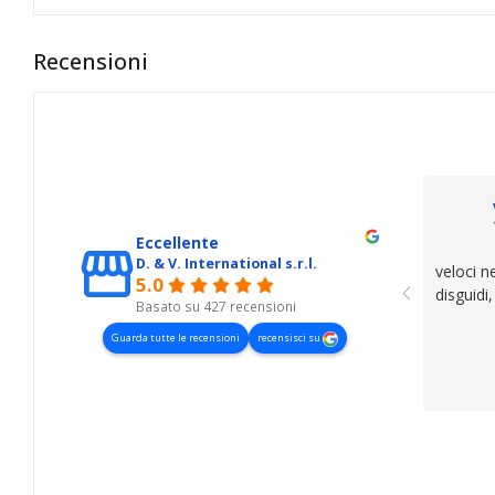
Recensioni
Eccellente
D. & V. International s.r.l.
veloci n
5.0
disguidi
Basato su 427 recensioni
Guarda tutte le recensioni
recensisci su