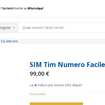
o?
Scrivici!
Anche su
WhatsApp!
Da Attivare
.A.Q.
Contatti
Consulenza
Valuta la tua SIM
Permuta l
SIM Tim Numero Facile
99,00
€
La
A
indica una stessa cifra dispari.
Disponibile