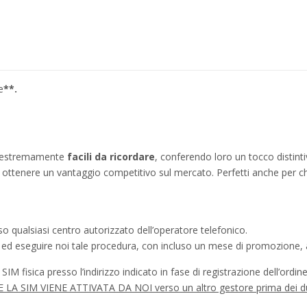
e
**.
no estremamente
facili da ricordare
, conferendo loro un tocco distinti
ì a ottenere un vantaggio competitivo sul mercato. Perfetti anche per c
o qualsiasi centro autorizzato dell’operatore telefonico.
a ed eseguire noi tale procedura, con incluso un mese di promozione, a
IM fisica presso l’indirizzo indicato in fase di registrazione dell’ordine
à SE LA SIM VIENE ATTIVATA DA NOI verso un altro gestore prima dei d