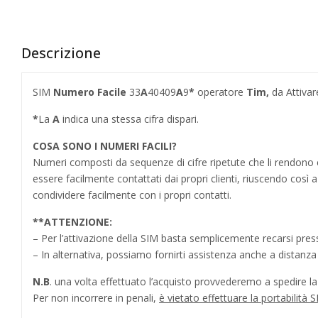
Descrizione
SIM
Numero Facile
33
A
40409
A
9
*
operatore
Tim,
da Attivar
*
La
A
indica una stessa cifra dispari.
COSA SONO I NUMERI FACILI?
Numeri composti da sequenze di cifre ripetute che li rendo
essere facilmente contattati dai propri clienti, riuscendo cos
condividere facilmente con i propri contatti.
**
ATTENZIONE:
– Per l’attivazione della SIM basta semplicemente recarsi press
– In alternativa, possiamo fornirti assistenza anche a distanz
N.B
. una volta effettuato l’acquisto provvederemo a spedire la S
Per non incorrere in penali,
è vietato effettuare la portabilit