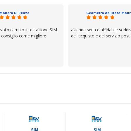
il servizio e ve lo dice un milane
questi dettagli è molto rigido. Fi
Manero Di Renzo
se avete bisogno siete in ottim
 voi x cambio intestazione SIM
azienda seria e affidabile soddi
lo consiglio come migliore
dell'acquisto e del servizio post