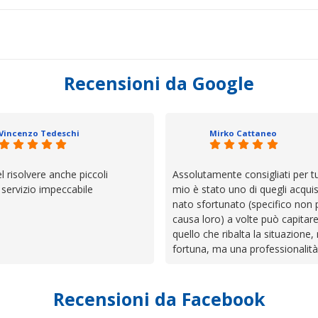
Recensioni da Google
Vincenzo Tedeschi
Mirko Cattaneo
el risolvere anche piccoli
Assolutamente consigliati per tut
, servizio impeccabile
mio è stato uno di quegli acquis
nato sfortunato (specifico non 
causa loro) a volte può capitar
quello che ribalta la situazione,
fortuna, ma una professionalità
presenza e assistenza che non t
lasciano da solo a sistemare tut
Recensioni da Facebook
cose. Be', io qui è proprio quel
trovato, un atteggiamento che 