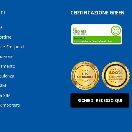
TI
CERTIFICAZIONE GREEN
le
 ordine
de Frequenti
dizione
gamento
sulenza
 SIM
ua SIM
RICHIEDI RECESSO QUI
 Rimborsati