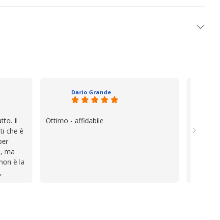
Dario Grande
to. Il
Ottimo - affidabile
Oggi è f
ti che è
vera diff
per
quando i
e, ma
esperien
 non è la
davvero e
,
a vender
i
inconven
te le
impegnat
lo che ho
professio
va oltre
soluzion