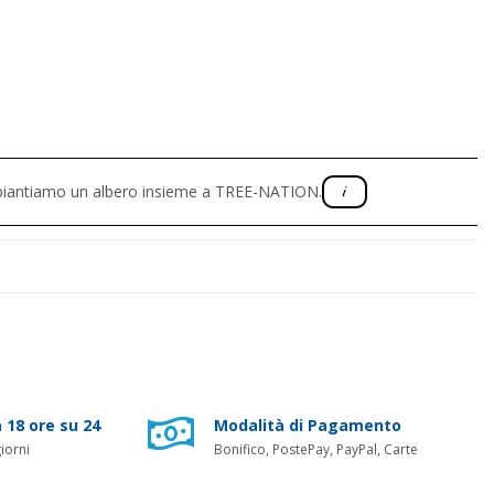
, piantiamo un albero insieme a TREE-NATION.
 18 ore su 24
Modalità di Pagamento
iorni
Bonifico, PostePay, PayPal, Carte