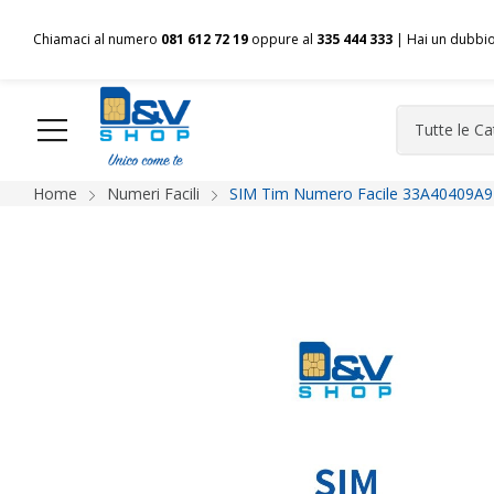
Chiamaci al numero
081 612 72 19
oppure al
335 444 333
| Hai un dubbi
Home
Numeri Facili
SIM Tim Numero Facile 33A40409A9 
HOME
Chi siamo
Shop
Spedizioni
Pagamenti
F