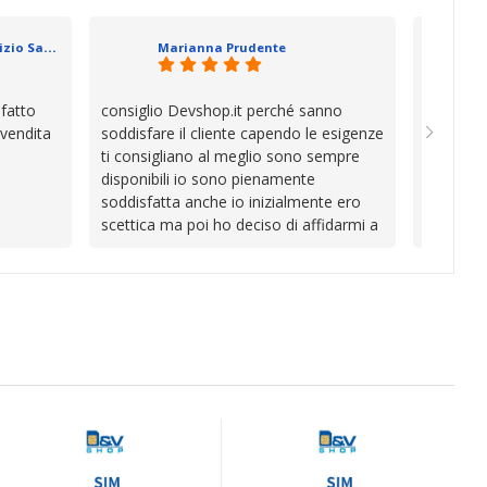
se che si
davvero a
datevi,
in cui l’
Geometra Abilitato Maurizio Sammartano
Marianna Prudente
e mani.
trascura
prendono
la differ
sfatto
consiglio Devshop.it perché sanno
Consegna
consigli
 vendita
soddisfare il cliente capendo le esigenze
cambio i
Complimen
ti consigliano al meglio sono sempre
con Vinc
competen
disponibili io sono pienamente
unici
l’attenzi
soddisfatta anche io inizialmente ero
Continua
scettica ma poi ho deciso di affidarmi a
loro e ho fatto benissimo sono stata
fortunata quel giorno quando ho visto
questo bellissimo sito su internet Ve lo
consiglio ♥️