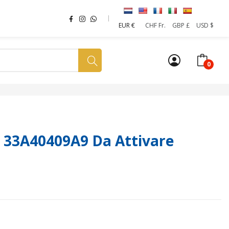
EUR €
CHF Fr.
GBP £
USD $
0
a tua SIM
News
Affiliazione
Sostenibilità
 33A40409A9 Da Attivare