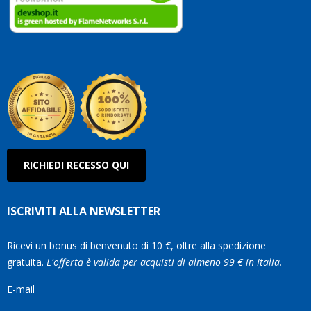
clienti
Conti
così!
Robe
Olan
RICHIEDI RECESSO QUI
ISCRIVITI ALLA NEWSLETTER
Ricevi un bonus di benvenuto di 10 €, oltre alla spedizione
gratuita.
L'offerta è valida per acquisti di almeno 99 € in Italia.
E-mail