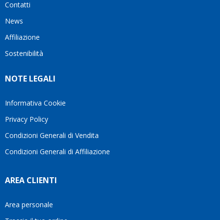
Contatti
ho
milanese
cuore
visto
che si
il
News
questo
questi
client
Affiliazione
bellissimo
dettagli
un
sito su
è
perio
Sostenibilità
internet
molto
in cui
Ve lo
rigido.
l’assi
NOTE LEGALI
consiglio
Fidatevi,
viene
♥️
se
spes
avete
trasc
Informativa Cookie
bisogno
trova
Privacy Policy
siete in
pers
ottime
che si
Condizioni Generali di Vendita
mani.
pren
Condizioni Generali di Affiliazione
il
temp
di
AREA CLIENTI
aiutar
fa
davve
Area personale
la