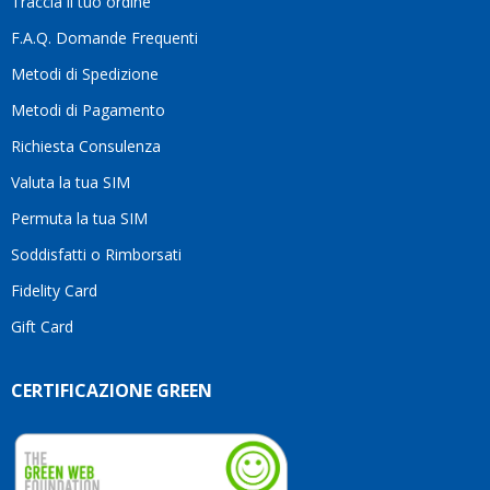
Traccia il tuo ordine
diffe
quest
F.A.Q. Domande Frequenti
moti
Metodi di Spedizione
li
consi
Metodi di Pagamento
senz
Richiesta Consulenza
alcun
esita
Valuta la tua SIM
Compl
per la
Permuta la tua SIM
seriet
Soddisfatti o Rimborsati
la
comp
Fidelity Card
e,
Gift Card
sopra
per
l’atte
CERTIFICAZIONE GREEN
che
dedic
ai
vostri