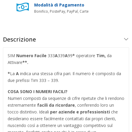
Modalità di Pagamento
Bonifico, PostePay, PayPal, Carte
Descrizione
SIM
Numero Facile
333
A
339
A
99
*
operatore
Tim,
da
Attivare
**.
*
La
A
indica una stessa cifra pari. Il numero è composto da
due prefissi Tim 333 – 339.
COSA SONO I NUMERI FACILI?
Numeri composti da sequenze di cifre ripetute che li rendono
estremamente
facili da ricordare
, conferendo loro un
tocco distintivo. Ideali
per aziende e professionisti
che
desiderano essere facilmente contattati dai propri clienti,
riuscendo così a ottenere un vantaggio competitivo sul