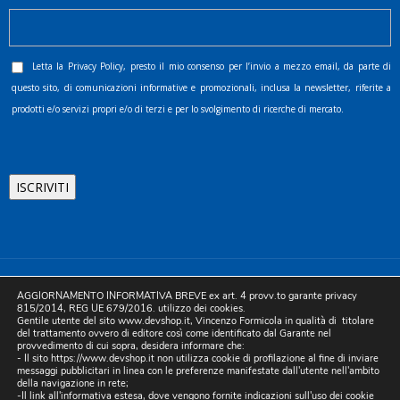
Letta la
Privacy Policy
, presto il mio consenso per l’invio a mezzo email, da parte di
questo sito, di comunicazioni informative e promozionali, inclusa la newsletter, riferite a
prodotti e/o servizi propri e/o di terzi e per lo svolgimento di ricerche di mercato.
©2025 D.& V. International srl | Sede Legale: Via Libertà, 225 -
AGGIORNAMENTO INFORMATIVA BREVE ex art. 4 provv.to garante privacy
80055 Portici (NA). pec: devinternational@pec.it P.IVA
815/2014, REG UE 679/2016. utilizzo dei cookies.
Gentile utente del sito www.devshop.it, Vincenzo Formicola in qualità di titolare
05754741212 | REA NA-773826 | Capitale sociale 10.000 euro i.v.
del trattamento ovvero di editore così come identificato dal Garante nel
provvedimento di cui sopra, desidera informare che:
| Developed by Digital & Viral
- Il sito https://www.devshop.it non utilizza cookie di profilazione al fine di inviare
messaggi pubblicitari in linea con le preferenze manifestate dall'utente nell'ambito
della navigazione in rete;
-Il link all'informativa estesa, dove vengono fornite indicazioni sull'uso dei cookie