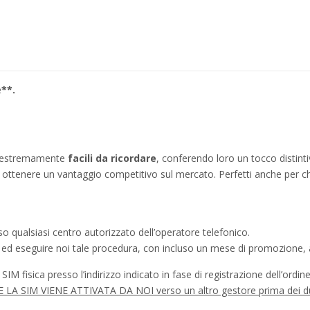
e
**.
no estremamente
facili da ricordare
, conferendo loro un tocco distinti
ì a ottenere un vantaggio competitivo sul mercato. Perfetti anche per c
o qualsiasi centro autorizzato dell’operatore telefonico.
a ed eseguire noi tale procedura, con incluso un mese di promozione, a
IM fisica presso l’indirizzo indicato in fase di registrazione dell’ordine
à SE LA SIM VIENE ATTIVATA DA NOI verso un altro gestore prima dei d