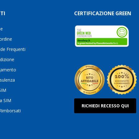
TI
CERTIFICAZIONE GREEN
le
 ordine
de Frequenti
dizione
gamento
sulenza
 SIM
ua SIM
RICHIEDI RECESSO QUI
 Rimborsati