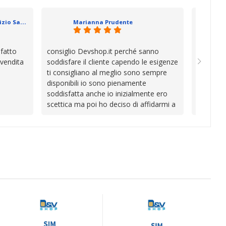
se che si
davvero a
datevi,
in cui l’
Geometra Abilitato Maurizio Sammartano
Marianna Prudente
e mani.
trascura
prendono
la differ
sfatto
consiglio Devshop.it perché sanno
Consegna
consigli
 vendita
soddisfare il cliente capendo le esigenze
cambio i
Complimen
ti consigliano al meglio sono sempre
con Vinc
competen
disponibili io sono pienamente
unici
l’attenzi
soddisfatta anche io inizialmente ero
Continua
scettica ma poi ho deciso di affidarmi a
loro e ho fatto benissimo sono stata
fortunata quel giorno quando ho visto
questo bellissimo sito su internet Ve lo
consiglio ♥️