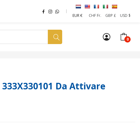
EUR €
CHF Fr.
GBP £
USD $
0
a tua SIM
News
Affiliazione
Sostenibilità
 333X330101 Da Attivare