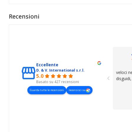
Recensioni
Eccellente
D. & V. International s.r.l.
veloci n
5.0
disguidi
Basato su 427 recensioni
Guarda tutte le recensioni
recensisci su