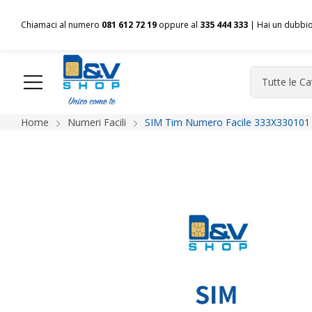
Chiamaci al numero
081 612 72 19
oppure al
335 444 333
| Hai un dubbi
Home
Numeri Facili
SIM Tim Numero Facile 333X330101 
HOME
Chi siamo
Shop
Spedizioni
Pagamenti
F