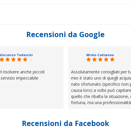
Recensioni da Google
Vincenzo Tedeschi
Mirko Cattaneo
el risolvere anche piccoli
Assolutamente consigliati per tut
, servizio impeccabile
mio è stato uno di quegli acquis
nato sfortunato (specifico non 
causa loro) a volte può capitar
quello che ribalta la situazione,
fortuna, ma una professionalità
presenza e assistenza che non t
lasciano da solo a sistemare tut
Recensioni da Facebook
cose. Be', io qui è proprio quel
trovato, un atteggiamento che 