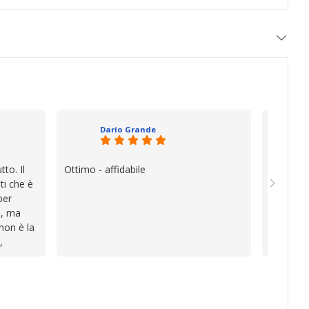
Dario Grande
to. Il
Ottimo - affidabile
Oggi è f
ti che è
vera diff
per
quando i
e, ma
esperien
 non è la
davvero e
,
a vender
i
inconven
te le
impegnat
lo che ho
professio
va oltre
soluzion