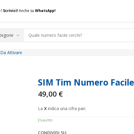
o?
Scrivici!
Anche su
WhatsApp!
Da Attivare
.A.Q.
Contatti
Consulenza
Valuta la tua SIM
Permuta l
SIM Tim Numero Facile
49,00
€
La
X
indica una cifra pari.
Esaurito
CONDIVIDI SU: