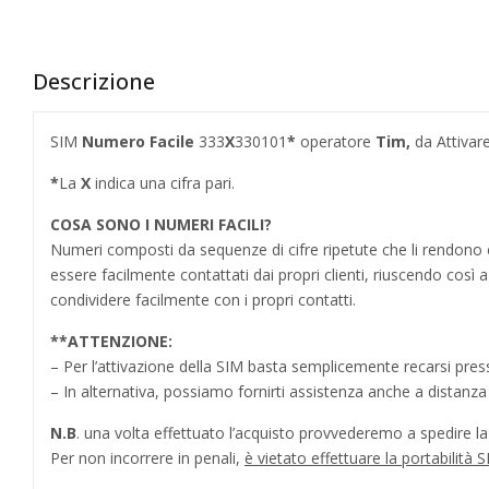
Descrizione
SIM
Numero Facile
333
X
330101
*
operatore
Tim,
da Attivar
*
La
X
indica una cifra pari.
COSA SONO I NUMERI FACILI?
Numeri composti da sequenze di cifre ripetute che li rendo
essere facilmente contattati dai propri clienti, riuscendo cos
condividere facilmente con i propri contatti.
**
ATTENZIONE:
– Per l’attivazione della SIM basta semplicemente recarsi press
– In alternativa, possiamo fornirti assistenza anche a distanz
N.B
. una volta effettuato l’acquisto provvederemo a spedire la S
Per non incorrere in penali,
è vietato effettuare la portabilit