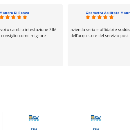
il servizio e ve lo dice un milane
questi dettagli è molto rigido. Fi
Manero Di Renzo
se avete bisogno siete in ottim
 voi x cambio intestazione SIM
azienda seria e affidabile soddi
lo consiglio come migliore
dell'acquisto e del servizio post