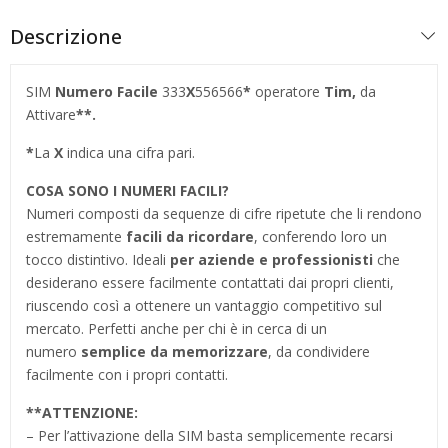
Descrizione
SIM
Numero Facile
333
X
556566
*
operatore
Tim,
da
Attivare
**.
*
La
X
indica una cifra pari.
COSA SONO I NUMERI FACILI?
Numeri composti da sequenze di cifre ripetute che li rendono
estremamente
facili da ricordare
, conferendo loro un
tocco distintivo. Ideali
per aziende e professionisti
che
desiderano essere facilmente contattati dai propri clienti,
riuscendo così a ottenere un vantaggio competitivo sul
mercato. Perfetti anche per chi è in cerca di un
numero
semplice da memorizzare
, da condividere
facilmente con i propri contatti.
**
ATTENZIONE:
– Per l’attivazione della SIM basta semplicemente recarsi