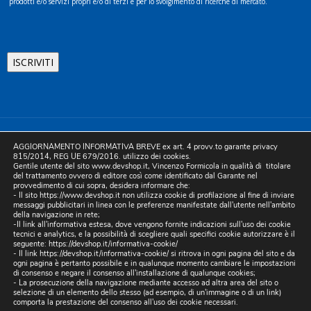
prodotti e/o servizi propri e/o di terzi e per lo svolgimento di ricerche di mercato.
©2025 D.& V. International srl | Sede Legale: Via Libertà, 225 -
AGGIORNAMENTO INFORMATIVA BREVE ex art. 4 provv.to garante privacy
80055 Portici (NA). pec: devinternational@pec.it P.IVA
815/2014, REG UE 679/2016. utilizzo dei cookies.
Gentile utente del sito www.devshop.it, Vincenzo Formicola in qualità di titolare
05754741212 | REA NA-773826 | Capitale sociale 10.000 euro i.v.
del trattamento ovvero di editore così come identificato dal Garante nel
provvedimento di cui sopra, desidera informare che:
| Developed by Digital & Viral
- Il sito https://www.devshop.it non utilizza cookie di profilazione al fine di inviare
messaggi pubblicitari in linea con le preferenze manifestate dall'utente nell'ambito
della navigazione in rete;
-Il link all'informativa estesa, dove vengono fornite indicazioni sull'uso dei cookie
tecnici e analytics, e la possibilità di scegliere quali specifici cookie autorizzare è il
seguente:
https://devshop.it/informativa-cookie/
- Il link
https://devshop.it/informativa-cookie/
si ritrova in ogni pagina del sito e da
ogni pagina è pertanto possibile e in qualunque momento cambiare le impostazioni
di consenso e negare il consenso all'installazione di qualunque cookies;
- La prosecuzione della navigazione mediante accesso ad altra area del sito o
selezione di un elemento dello stesso (ad esempio, di un'immagine o di un link)
comporta la prestazione del consenso all'uso dei cookie necessari.