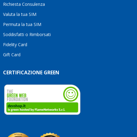
Richiesta Consulenza
alcuna
esitazione.
Valuta la tua SIM
Complimenti
per la
Permuta la tua SIM
serietà,
Soddisfatti o Rimborsati
la
competenza
Fidelity Card
e,
Gift Card
soprattutto,
per
l’attenzione
CERTIFICAZIONE GREEN
che
dedicate
ai
vostri
clienti.
Continuate
così!
Roberto
Olanda