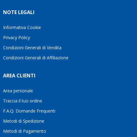
molto
in cui
Ve lo
rigido.
l’assistenza
NOTE LEGALI
consiglio
Fidatevi,
viene
♥️
se
spesso
avete
trascurata,
Informativa Cookie
bisogno
trovare
Privacy Policy
siete in
persone
ottime
che si
Condizioni Generali di Vendita
mani.
prendono
Condizioni Generali di Affiliazione
il
tempo
di
AREA CLIENTI
aiutarti
fa
davvero
Area personale
la
Traccia il tuo ordine
differenza.Per
questo
F.A.Q. Domande Frequenti
motivo
Metodi di Spedizione
li
consiglio
Metodi di Pagamento
senza