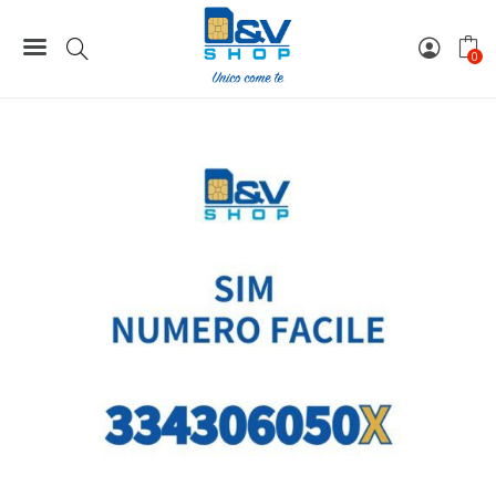
Home
Numeri Facili
SIM Tim Numero Facile 334306050X Da Attivare
0