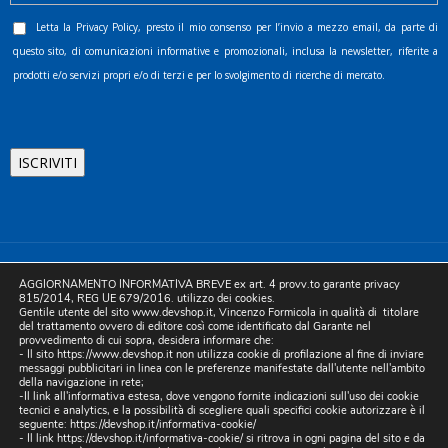
Letta la
Privacy Policy
, presto il mio consenso per l’invio a mezzo email, da parte di
questo sito, di comunicazioni informative e promozionali, inclusa la newsletter, riferite a
prodotti e/o servizi propri e/o di terzi e per lo svolgimento di ricerche di mercato.
©2025 D.& V. International srl | Sede Legale: Via Libertà, 225 -
AGGIORNAMENTO INFORMATIVA BREVE ex art. 4 provv.to garante privacy
80055 Portici (NA). pec: devinternational@pec.it P.IVA
815/2014, REG UE 679/2016. utilizzo dei cookies.
Gentile utente del sito www.devshop.it, Vincenzo Formicola in qualità di titolare
05754741212 | REA NA-773826 | Capitale sociale 10.000 euro i.v.
del trattamento ovvero di editore così come identificato dal Garante nel
provvedimento di cui sopra, desidera informare che:
| Developed by Digital & Viral
- Il sito https://www.devshop.it non utilizza cookie di profilazione al fine di inviare
messaggi pubblicitari in linea con le preferenze manifestate dall'utente nell'ambito
della navigazione in rete;
-Il link all'informativa estesa, dove vengono fornite indicazioni sull'uso dei cookie
tecnici e analytics, e la possibilità di scegliere quali specifici cookie autorizzare è il
seguente:
https://devshop.it/informativa-cookie/
- Il link
https://devshop.it/informativa-cookie/
si ritrova in ogni pagina del sito e da