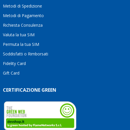
motivo
Metodi di Spedizione
li
consiglio
Metodi di Pagamento
senza
Richiesta Consulenza
alcuna
esitazione.
Valuta la tua SIM
Complimenti
per la
Permuta la tua SIM
serietà,
Soddisfatti o Rimborsati
la
competenza
Fidelity Card
e,
Gift Card
soprattutto,
per
l’attenzione
CERTIFICAZIONE GREEN
che
dedicate
ai
vostri
clienti.
Continuate
così!