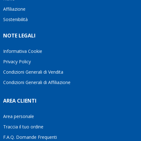
questo
questi
cliente.In
Affiliazione
bellissimo
dettagli
un
sito su
è
periodo
Sostenibilità
internet
molto
in cui
Ve lo
rigido.
l’assistenza
NOTE LEGALI
consiglio
Fidatevi,
viene
♥️
se
spesso
avete
trascurata,
Informativa Cookie
bisogno
trovare
Privacy Policy
siete in
persone
ottime
che si
Condizioni Generali di Vendita
mani.
prendono
Condizioni Generali di Affiliazione
il
tempo
di
AREA CLIENTI
aiutarti
fa
davvero
Area personale
la
Traccia il tuo ordine
differenza.Per
questo
F.A.Q. Domande Frequenti