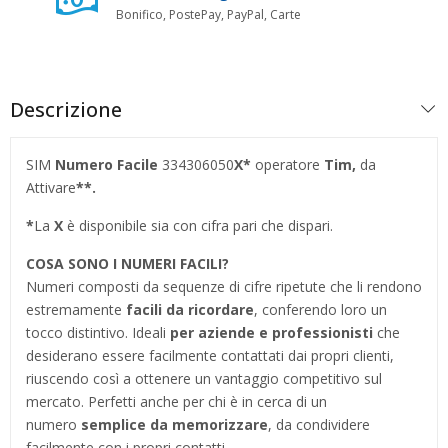
Bonifico, PostePay, PayPal, Carte
Descrizione
SIM
Numero Facile
334306050
X*
operatore
Tim,
da
Attivare
**.
*
La
X
è disponibile sia con cifra pari che dispari.
COSA SONO I NUMERI FACILI?
Numeri composti da sequenze di cifre ripetute che li rendono
estremamente
facili da ricordare
, conferendo loro un
tocco distintivo. Ideali
per aziende e professionisti
che
desiderano essere facilmente contattati dai propri clienti,
riuscendo così a ottenere un vantaggio competitivo sul
mercato. Perfetti anche per chi è in cerca di un
numero
semplice da memorizzare
, da condividere
facilmente con i propri contatti.