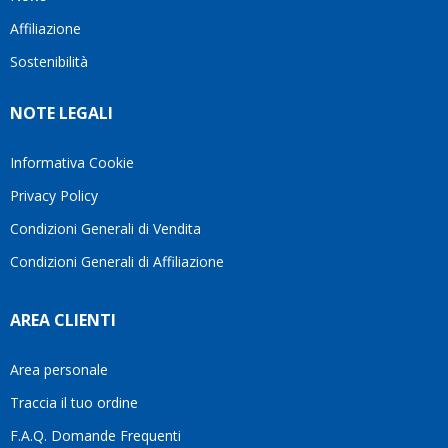
questo
questi
client
Affiliazione
bellissimo
dettagli
un
sito su
è
perio
Sostenibilità
internet
molto
in cui
Ve lo
rigido.
l’assi
NOTE LEGALI
consiglio
Fidatevi,
viene
♥️
se
spes
avete
trasc
Informativa Cookie
bisogno
trova
Privacy Policy
siete in
pers
ottime
che si
Condizioni Generali di Vendita
mani.
pren
Condizioni Generali di Affiliazione
il
temp
di
AREA CLIENTI
aiutar
fa
davve
Area personale
la
Traccia il tuo ordine
diffe
quest
F.A.Q. Domande Frequenti