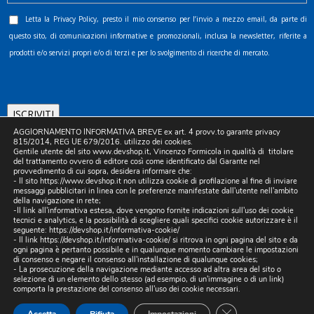
Letta la
Privacy Policy
, presto il mio consenso per l’invio a mezzo email, da parte di
questo sito, di comunicazioni informative e promozionali, inclusa la newsletter, riferite a
prodotti e/o servizi propri e/o di terzi e per lo svolgimento di ricerche di mercato.
AGGIORNAMENTO INFORMATIVA BREVE ex art. 4 provv.to garante privacy
815/2014, REG UE 679/2016. utilizzo dei cookies.
Gentile utente del sito www.devshop.it, Vincenzo Formicola in qualità di titolare
del trattamento ovvero di editore così come identificato dal Garante nel
provvedimento di cui sopra, desidera informare che:
- Il sito https://www.devshop.it non utilizza cookie di profilazione al fine di inviare
©2025 D.& V. International srl | Sede Legale: Via Libertà, 225 -
messaggi pubblicitari in linea con le preferenze manifestate dall'utente nell'ambito
della navigazione in rete;
80055 Portici (NA). pec: devinternational@pec.it P.IVA
-Il link all'informativa estesa, dove vengono fornite indicazioni sull'uso dei cookie
tecnici e analytics, e la possibilità di scegliere quali specifici cookie autorizzare è il
05754741212 | REA NA-773826 | Capitale sociale 10.000 euro i.v.
seguente:
https://devshop.it/informativa-cookie/
| Developed by Digital & Viral
- Il link
https://devshop.it/informativa-cookie/
si ritrova in ogni pagina del sito e da
ogni pagina è pertanto possibile e in qualunque momento cambiare le impostazioni
di consenso e negare il consenso all'installazione di qualunque cookies;
- La prosecuzione della navigazione mediante accesso ad altra area del sito o
selezione di un elemento dello stesso (ad esempio, di un'immagine o di un link)
comporta la prestazione del consenso all'uso dei cookie necessari.
CLOSE GDPR COO