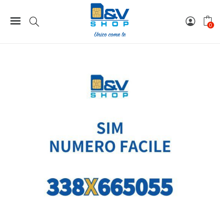
Home
Numeri Facili
SIM Tim Numero Facile 338X665055 Da Attivare
0