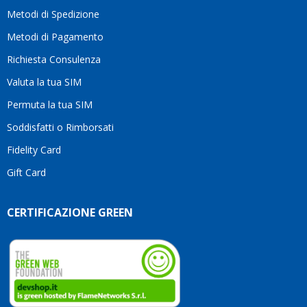
moti
Metodi di Spedizione
li
consi
Metodi di Pagamento
senz
Richiesta Consulenza
alcun
esita
Valuta la tua SIM
Compl
per la
Permuta la tua SIM
seriet
Soddisfatti o Rimborsati
la
comp
Fidelity Card
e,
Gift Card
sopra
per
l’atte
CERTIFICAZIONE GREEN
che
dedic
ai
vostri
clienti
Conti
così!