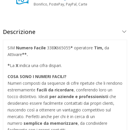
Bonifico, PostePay, PayPal, Carte
Descrizione
SIM
Numero Facile
338
X
665055
*
operatore
Tim,
da
Attivare
**.
*
La
X
indica una cifra dispari.
COSA SONO I NUMERI FACILI?
Numeri composti da sequenze di cifre ripetute che li rendono
estremamente
facili da ricordare
, conferendo loro un
tocco distintivo. Ideali
per aziende e professionisti
che
desiderano essere facilmente contattati dai propri clienti,
riuscendo così a ottenere un vantaggio competitivo sul
mercato. Perfetti anche per chi è in cerca di un
numero
semplice da memorizzare
, da condividere
facilmente con i propri contatti.