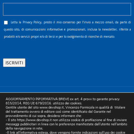
Letta la
Privacy Policy
, presto il mio consenso per l’invio a mezzo email, da parte di
questo sito, di comunicazioni informative e promozionali, inclusa la newsletter, riferite a
prodotti e/o servizi propri e/o di terzi e per lo svolgimento di ricerche di mercato.
©2025 D.& V. International srl | Sede Legale: Via Libertà, 225 -
AGGIORNAMENTO INFORMATIVA BREVE ex art. 4 provv.to garante privacy
80055 Portici (NA). pec: devinternational@pec.it P.IVA
815/2014, REG UE 679/2016. utilizzo dei cookies.
Gentile utente del sito www.devshop.it, Vincenzo Formicola in qualità di titolare
05754741212 | REA NA-773826 | Capitale sociale 10.000 euro i.v.
del trattamento ovvero di editore così come identificato dal Garante nel
provvedimento di cui sopra, desidera informare che:
| Developed by Digital & Viral
- Il sito https://www.devshop.it non utilizza cookie di profilazione al fine di inviare
messaggi pubblicitari in linea con le preferenze manifestate dall'utente nell'ambito
della navigazione in rete;
-Il link all'informativa estesa, dove vengono fornite indicazioni sull'uso dei cookie