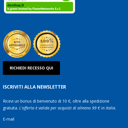
clienti.
Continuate
così!
Roberto
Olanda
RICHIEDI RECESSO QUI
ISCRIVITI ALLA NEWSLETTER
Ricevi un bonus di benvenuto di 10 €, oltre alla spedizione
gratuita.
L'offerta è valida per acquisti di almeno 99 € in Italia.
E-mail