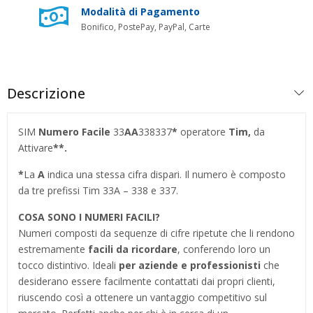
Modalità di Pagamento
Bonifico, PostePay, PayPal, Carte
Descrizione
SIM
Numero Facile
33
AA
338337
*
operatore
Tim,
da
Attivare
**.
*
La
A
indica una stessa cifra dispari. Il numero è composto
da tre prefissi Tim 33A – 338 e 337.
COSA SONO I NUMERI FACILI?
Numeri composti da sequenze di cifre ripetute che li rendono
estremamente
facili da ricordare
, conferendo loro un
tocco distintivo. Ideali
per aziende e professionisti
che
desiderano essere facilmente contattati dai propri clienti,
riuscendo così a ottenere un vantaggio competitivo sul