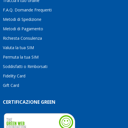
Traccia il tuo ordine
differenza.Per
questo
F.A.Q. Domande Frequenti
motivo
Metodi di Spedizione
li
consiglio
Metodi di Pagamento
senza
Richiesta Consulenza
alcuna
esitazione.
Valuta la tua SIM
Complimenti
per la
Permuta la tua SIM
serietà,
Soddisfatti o Rimborsati
la
competenza
Fidelity Card
e,
Gift Card
soprattutto,
per
l’attenzione
CERTIFICAZIONE GREEN
che
dedicate
ai
vostri