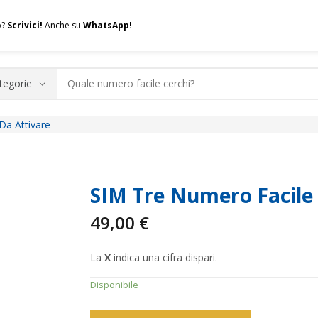
o?
Scrivici!
Anche su
WhatsApp!
Da Attivare
.A.Q.
Contatti
Consulenza
Valuta la tua SIM
Permuta l
SIM Tre Numero Facile
49,00
€
La
X
indica una cifra dispari.
Disponibile