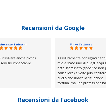
Recensioni da Google
Vincenzo Tedeschi
Mirko Cattaneo
el risolvere anche piccoli
Assolutamente consigliati per tut
, servizio impeccabile
mio è stato uno di quegli acquis
nato sfortunato (specifico non 
causa loro) a volte può capitar
quello che ribalta la situazione,
fortuna, ma una professionalità
presenza e assistenza che non t
lasciano da solo a sistemare tut
Recensioni da Facebook
cose. Be', io qui è proprio quel
trovato, un atteggiamento che 