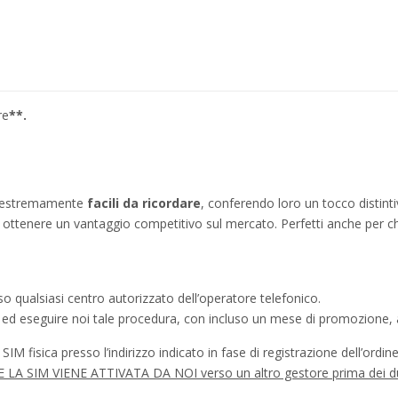
re
**.
no estremamente
facili da ricordare
, conferendo loro un tocco distinti
ì a ottenere un vantaggio competitivo sul mercato. Perfetti anche per c
o qualsiasi centro autorizzato dell’operatore telefonico.
a ed eseguire noi tale procedura, con incluso un mese di promozione, a
IM fisica presso l’indirizzo indicato in fase di registrazione dell’ordine
à SE LA SIM VIENE ATTIVATA DA NOI verso un altro gestore prima dei d