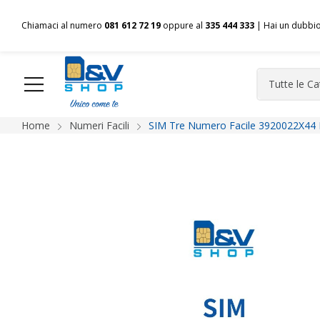
Chiamaci al numero
081 612 72 19
oppure al
335 444 333
| Hai un dubbi
Home
Numeri Facili
SIM Tre Numero Facile 3920022X44 
HOME
Chi siamo
Shop
Spedizioni
Pagamenti
F