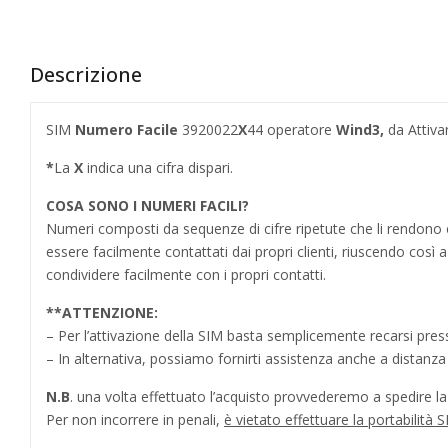
Descrizione
SIM
Numero Facile
3920022
X
44 operatore
Wind3
,
da Attiva
*
La
X
indica una cifra dispari.
COSA SONO I NUMERI FACILI?
Numeri composti da sequenze di cifre ripetute che li rendo
essere facilmente contattati dai propri clienti, riuscendo cos
condividere facilmente con i propri contatti.
**
ATTENZIONE:
– Per l’attivazione della SIM basta semplicemente recarsi press
– In alternativa, possiamo fornirti assistenza anche a distanz
N.B
. una volta effettuato l’acquisto provvederemo a spedire la S
Per non incorrere in penali,
è vietato effettuare la portabilit