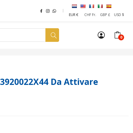
EUR €
CHF Fr.
GBP £
USD $
0
a tua SIM
News
Affiliazione
Sostenibilità
 3920022X44 Da Attivare