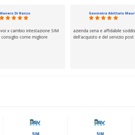
il servizio e ve lo dice un milane
questi dettagli è molto rigido. Fi
Manero Di Renzo
se avete bisogno siete in ottim
 voi x cambio intestazione SIM
azienda seria e affidabile soddi
lo consiglio come migliore
dell'acquisto e del servizio post