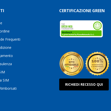
TI
CERTIFICAZIONE GREEN
le
 ordine
de Frequenti
dizione
gamento
sulenza
 SIM
ua SIM
RICHIEDI RECESSO QUI
 Rimborsati