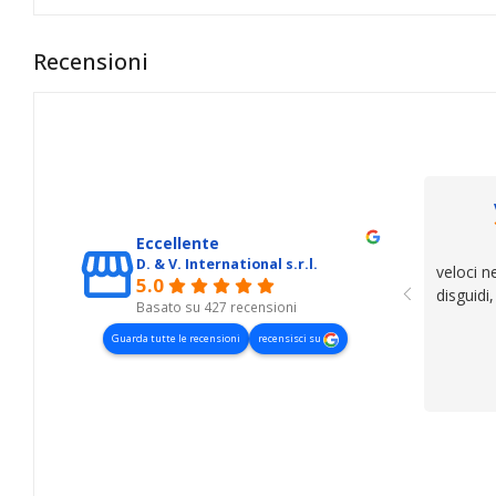
Recensioni
Eccellente
D. & V. International s.r.l.
veloci n
5.0
disguidi
Basato su 427 recensioni
Guarda tutte le recensioni
recensisci su