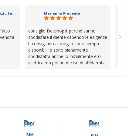
se che si
davvero a
datevi,
in cui l’
Geometra Abilitato Maurizio Sammartano
Marianna Prudente
e mani.
trascura
prendono
la differ
sfatto
consiglio Devshop.it perché sanno
Consegna
consigli
 vendita
soddisfare il cliente capendo le esigenze
cambio i
Complimen
ti consigliano al meglio sono sempre
con Vinc
competen
disponibili io sono pienamente
unici
l’attenzi
soddisfatta anche io inizialmente ero
Continua
scettica ma poi ho deciso di affidarmi a
loro e ho fatto benissimo sono stata
fortunata quel giorno quando ho visto
questo bellissimo sito su internet Ve lo
consiglio ♥️