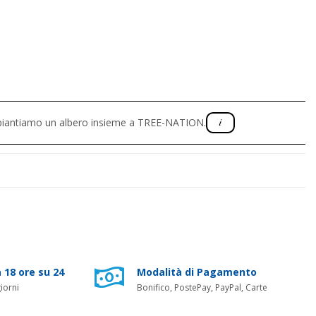
, piantiamo un albero insieme a TREE-NATION.
 18 ore su 24
Modalità di Pagamento
iorni
Bonifico, PostePay, PayPal, Carte