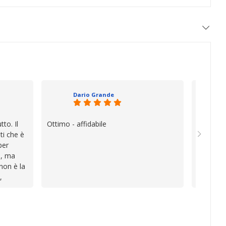
Dario Grande
to. Il
Ottimo - affidabile
Oggi è f
ti che è
vera diff
per
quando i
e, ma
esperien
 non è la
davvero e
,
a vender
i
inconven
te le
impegnat
lo che ho
professio
va oltre
soluzion