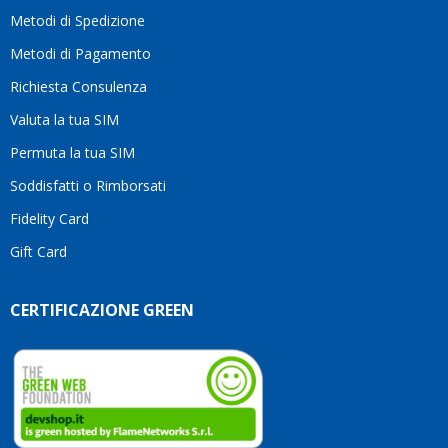
motivo
Metodi di Spedizione
li
consiglio
Metodi di Pagamento
senza
Richiesta Consulenza
alcuna
esitazione.
Valuta la tua SIM
Complimenti
per la
Permuta la tua SIM
serietà,
Soddisfatti o Rimborsati
la
competenza
Fidelity Card
e,
Gift Card
soprattutto,
per
l’attenzione
CERTIFICAZIONE GREEN
che
dedicate
ai
vostri
clienti.
Continuate
così!