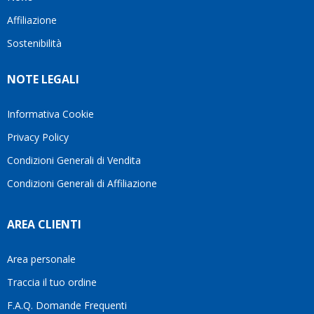
questo
questi
cliente.In
Affiliazione
bellissimo
dettagli
un
sito su
è
periodo
Sostenibilità
internet
molto
in cui
Ve lo
rigido.
l’assistenza
NOTE LEGALI
consiglio
Fidatevi,
viene
♥️
se
spesso
avete
trascurata,
Informativa Cookie
bisogno
trovare
Privacy Policy
siete in
persone
ottime
che si
Condizioni Generali di Vendita
mani.
prendono
Condizioni Generali di Affiliazione
il
tempo
di
AREA CLIENTI
aiutarti
fa
davvero
Area personale
la
Traccia il tuo ordine
differenza.Per
questo
F.A.Q. Domande Frequenti