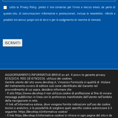
Letta la
Privacy Policy
, presto il mio consenso per l’invio a mezzo email, da parte di
questo sito, di comunicazioni informative e promozionali, inclusa la newsletter, riferite a
prodotti e/o servizi propri e/o di terzi e per lo svolgimento di ricerche di mercato.
©2025 D.& V. International srl | Sede Legale: Via Libertà, 225 -
AGGIORNAMENTO INFORMATIVA BREVE ex art. 4 provv.to garante privacy
80055 Portici (NA). pec: devinternational@pec.it P.IVA
815/2014, REG UE 679/2016. utilizzo dei cookies.
Gentile utente del sito www.devshop.it, Vincenzo Formicola in qualità di titolare
05754741212 | REA NA-773826 | Capitale sociale 10.000 euro i.v.
del trattamento ovvero di editore così come identificato dal Garante nel
provvedimento di cui sopra, desidera informare che:
| Developed by Digital & Viral
- Il sito https://www.devshop.it non utilizza cookie di profilazione al fine di inviare
messaggi pubblicitari in linea con le preferenze manifestate dall'utente nell'ambito
della navigazione in rete;
-Il link all'informativa estesa, dove vengono fornite indicazioni sull'uso dei cookie
tecnici e analytics, e la possibilità di scegliere quali specifici cookie autorizzare è il
seguente:
https://devshop.it/informativa-cookie/
- Il link
https://devshop.it/informativa-cookie/
si ritrova in ogni pagina del sito e da