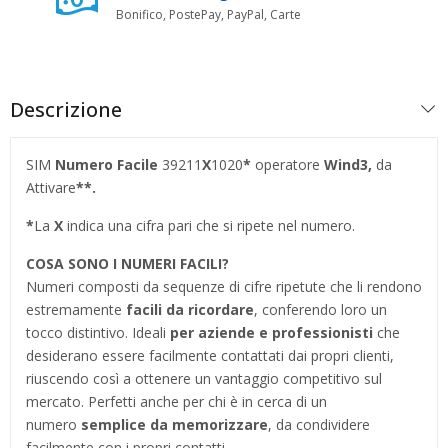
Bonifico, PostePay, PayPal, Carte
Descrizione
SIM
Numero Facile
39211
X
1020
*
operatore
Wind3,
da
Attivare
**.
*
La
X
indica una cifra pari che si ripete nel numero.
COSA SONO I NUMERI FACILI?
Numeri composti da sequenze di cifre ripetute che li rendono
estremamente
facili da ricordare
, conferendo loro un
tocco distintivo. Ideali
per aziende e professionisti
che
desiderano essere facilmente contattati dai propri clienti,
riuscendo così a ottenere un vantaggio competitivo sul
mercato. Perfetti anche per chi è in cerca di un
numero
semplice da memorizzare
, da condividere
facilmente con i propri contatti.