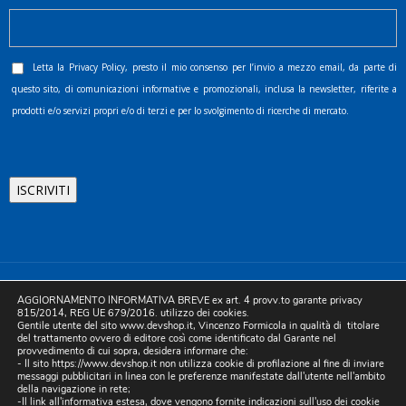
Letta la
Privacy Policy
, presto il mio consenso per l’invio a mezzo email, da parte di
questo sito, di comunicazioni informative e promozionali, inclusa la newsletter, riferite a
prodotti e/o servizi propri e/o di terzi e per lo svolgimento di ricerche di mercato.
©2025 D.& V. International srl | Sede Legale: Via Libertà, 225 -
AGGIORNAMENTO INFORMATIVA BREVE ex art. 4 provv.to garante privacy
80055 Portici (NA). pec: devinternational@pec.it P.IVA
815/2014, REG UE 679/2016. utilizzo dei cookies.
Gentile utente del sito www.devshop.it, Vincenzo Formicola in qualità di titolare
05754741212 | REA NA-773826 | Capitale sociale 10.000 euro i.v.
del trattamento ovvero di editore così come identificato dal Garante nel
provvedimento di cui sopra, desidera informare che:
| Developed by Digital & Viral
- Il sito https://www.devshop.it non utilizza cookie di profilazione al fine di inviare
messaggi pubblicitari in linea con le preferenze manifestate dall'utente nell'ambito
della navigazione in rete;
-Il link all'informativa estesa, dove vengono fornite indicazioni sull'uso dei cookie