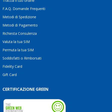
Traccia il tuo ordine
differenza.Per
questo
F.A.Q. Domande Frequenti
motivo
Metodi di Spedizione
li
consiglio
Metodi di Pagamento
senza
Richiesta Consulenza
alcuna
esitazione.
Valuta la tua SIM
Complimenti
per la
Permuta la tua SIM
serietà,
Soddisfatti o Rimborsati
la
competenza
Fidelity Card
e,
Gift Card
soprattutto,
per
l’attenzione
CERTIFICAZIONE GREEN
che
dedicate
ai
vostri