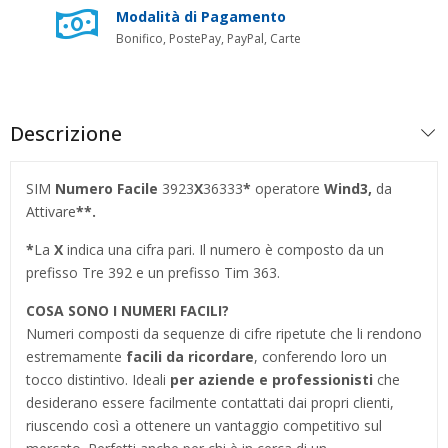
Modalità di Pagamento
Bonifico, PostePay, PayPal, Carte
Descrizione
SIM
Numero Facile
3923
X
36333
*
operatore
Wind3
,
da
Attivare
**.
*
La
X
indica una cifra pari. Il numero è composto da un
prefisso Tre 392 e un prefisso Tim 363.
COSA SONO I NUMERI FACILI?
Numeri composti da sequenze di cifre ripetute che li rendono
estremamente
facili da ricordare
, conferendo loro un
tocco distintivo. Ideali
per aziende e professionisti
che
desiderano essere facilmente contattati dai propri clienti,
riuscendo così a ottenere un vantaggio competitivo sul