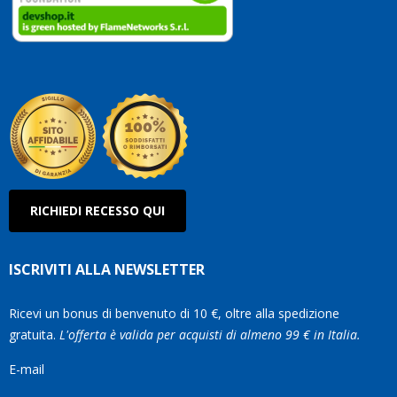
clienti.
Continuate
così!
Roberto
Olanda
RICHIEDI RECESSO QUI
ISCRIVITI ALLA NEWSLETTER
Ricevi un bonus di benvenuto di 10 €, oltre alla spedizione
gratuita.
L'offerta è valida per acquisti di almeno 99 € in Italia.
E-mail