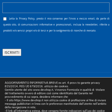
Letta la
Privacy Policy
, presto il mio consenso per l’invio a mezzo email, da parte di
questo sito, di comunicazioni informative e promozionali, inclusa la newsletter, riferite a
prodotti e/o servizi propri e/o di terzi e per lo svolgimento di ricerche di mercato.
©2025 D.& V. International srl | Sede Legale: Via Libertà, 225 -
AGGIORNAMENTO INFORMATIVA BREVE ex art. 4 provv.to garante privacy
80055 Portici (NA). pec: devinternational@pec.it P.IVA
815/2014, REG UE 679/2016. utilizzo dei cookies.
Gentile utente del sito www.devshop.it, Vincenzo Formicola in qualità di titolare
05754741212 | REA NA-773826 | Capitale sociale 10.000 euro i.v.
del trattamento ovvero di editore così come identificato dal Garante nel
provvedimento di cui sopra, desidera informare che:
| Developed by Digital & Viral
- Il sito https://www.devshop.it non utilizza cookie di profilazione al fine di inviare
messaggi pubblicitari in linea con le preferenze manifestate dall'utente nell'ambito
della navigazione in rete;
-Il link all'informativa estesa, dove vengono fornite indicazioni sull'uso dei cookie