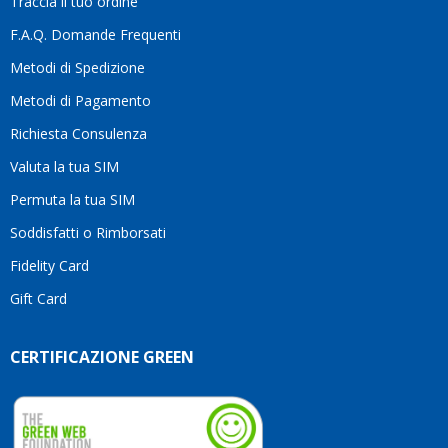
Traccia il tuo ordine
differenza.Per
questo
F.A.Q. Domande Frequenti
motivo
Metodi di Spedizione
li
consiglio
Metodi di Pagamento
senza
Richiesta Consulenza
alcuna
esitazione.
Valuta la tua SIM
Complimenti
per la
Permuta la tua SIM
serietà,
Soddisfatti o Rimborsati
la
competenza
Fidelity Card
e,
Gift Card
soprattutto,
per
l’attenzione
CERTIFICAZIONE GREEN
che
dedicate
ai
vostri