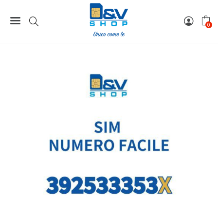
Home
Numeri Facili
SIM Tre Numero Facile 392533353X Da Attivare
0