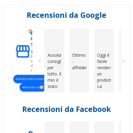
Recensioni da Google
Eccellente
Mirko Cattaneo
Dario Grande
Roberto Col
D. & V. International s.r.l.
5.0
Assolutamente
Ottimo
Oggi è
Ho
Basato
su
consigliati
-
facile
acqui
426
per
affidabile
vendere
una
recensioni
tutto. Il
un
SIM d
Guarda tutte le recensioni
mio è
prodotto.
Dev
stato
La
Shop 
recensisci su
uno di
vera
sono
quegli
differenza
rimas
acquisti
la fa il
molt
Recensioni da Facebook
che è
servizio
soddi
nato
dopo,
Vendi
sfortunato
quando
serio,
(specifico
il
dispon
Manero Di Renzo
Geometra Abilitato Mau
Marianna 