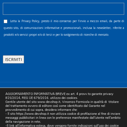
Letta la
Privacy Policy
, presto il mio consenso per l’invio a mezzo email, da parte di
questo sito, di comunicazioni informative e promozionali, inclusa la newsletter, riferite a
prodotti e/o servizi propri e/o di terzi e per lo svolgimento di ricerche di mercato.
©2025 D.& V. International srl | Sede Legale: Via Libertà, 225 -
AGGIORNAMENTO INFORMATIVA BREVE ex art. 4 provv.to garante privacy
80055 Portici (NA). pec: devinternational@pec.it P.IVA
815/2014, REG UE 679/2016. utilizzo dei cookies.
Gentile utente del sito www.devshop.it, Vincenzo Formicola in qualità di titolare
05754741212 | REA NA-773826 | Capitale sociale 10.000 euro i.v.
del trattamento ovvero di editore così come identificato dal Garante nel
provvedimento di cui sopra, desidera informare che:
| Developed by Digital & Viral
- Il sito https://www.devshop.it non utilizza cookie di profilazione al fine di inviare
messaggi pubblicitari in linea con le preferenze manifestate dall'utente nell'ambito
della navigazione in rete;
-Il link all'informativa estesa, dove vengono fornite indicazioni sull'uso dei cookie