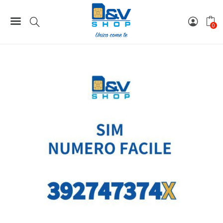
Home
Numeri Facili
SIM Tre Numero Facile 392747374X Da Attivare
0