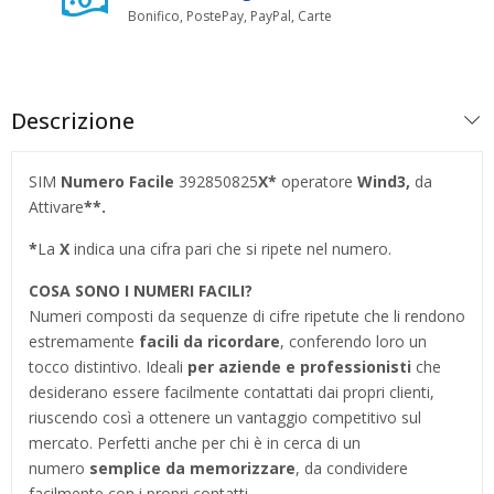
Bonifico, PostePay, PayPal, Carte
Descrizione
SIM
Numero Facile
392850825
X*
operatore
Wind3
,
da
Attivare
**.
*
La
X
indica una cifra pari che si ripete nel numero.
COSA SONO I NUMERI FACILI?
Numeri composti da sequenze di cifre ripetute che li rendono
estremamente
facili da ricordare
, conferendo loro un
tocco distintivo. Ideali
per aziende e professionisti
che
desiderano essere facilmente contattati dai propri clienti,
riuscendo così a ottenere un vantaggio competitivo sul
mercato. Perfetti anche per chi è in cerca di un
numero
semplice da memorizzare
, da condividere
facilmente con i propri contatti.