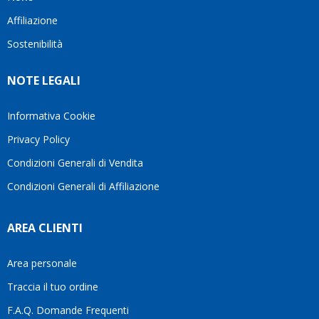
questo
questi
client
Affiliazione
bellissimo
dettagli
un
sito su
è
perio
Sostenibilità
internet
molto
in cui
Ve lo
rigido.
l’assi
NOTE LEGALI
consiglio
Fidatevi,
viene
♥️
se
spes
avete
trasc
Informativa Cookie
bisogno
trova
Privacy Policy
siete in
pers
ottime
che si
Condizioni Generali di Vendita
mani.
pren
Condizioni Generali di Affiliazione
il
temp
di
AREA CLIENTI
aiutar
fa
davve
Area personale
la
Traccia il tuo ordine
diffe
quest
F.A.Q. Domande Frequenti