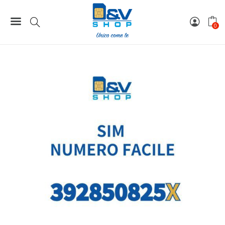
Home
Numeri Facili
SIM Tre Numero Facile 392850825X Da Attivare
0