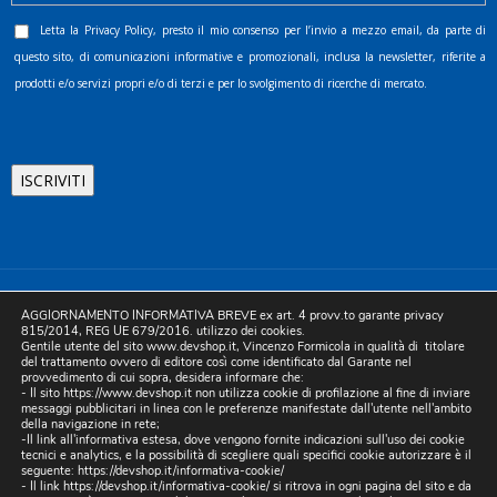
Letta la
Privacy Policy
, presto il mio consenso per l’invio a mezzo email, da parte di
questo sito, di comunicazioni informative e promozionali, inclusa la newsletter, riferite a
prodotti e/o servizi propri e/o di terzi e per lo svolgimento di ricerche di mercato.
©2025 D.& V. International srl | Sede Legale: Via Libertà, 225 -
AGGIORNAMENTO INFORMATIVA BREVE ex art. 4 provv.to garante privacy
80055 Portici (NA). pec: devinternational@pec.it P.IVA
815/2014, REG UE 679/2016. utilizzo dei cookies.
Gentile utente del sito www.devshop.it, Vincenzo Formicola in qualità di titolare
05754741212 | REA NA-773826 | Capitale sociale 10.000 euro i.v.
del trattamento ovvero di editore così come identificato dal Garante nel
provvedimento di cui sopra, desidera informare che:
| Developed by Digital & Viral
- Il sito https://www.devshop.it non utilizza cookie di profilazione al fine di inviare
messaggi pubblicitari in linea con le preferenze manifestate dall'utente nell'ambito
della navigazione in rete;
-Il link all'informativa estesa, dove vengono fornite indicazioni sull'uso dei cookie
tecnici e analytics, e la possibilità di scegliere quali specifici cookie autorizzare è il
seguente:
https://devshop.it/informativa-cookie/
- Il link
https://devshop.it/informativa-cookie/
si ritrova in ogni pagina del sito e da