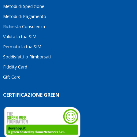
moti
Metodi di Spedizione
li
consi
Metodi di Pagamento
senz
Richiesta Consulenza
alcun
esita
Valuta la tua SIM
Compl
per la
Permuta la tua SIM
seriet
Soddisfatti o Rimborsati
la
comp
Fidelity Card
e,
Gift Card
sopra
per
l’atte
CERTIFICAZIONE GREEN
che
dedic
ai
vostri
clienti
Conti
così!