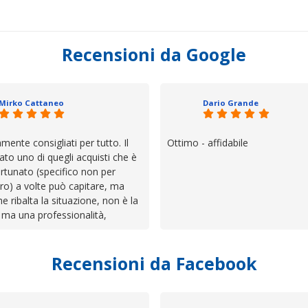
Recensioni da Google
Mirko Cattaneo
Dario Grande
mente consigliati per tutto. Il
Ottimo - affidabile
ato uno di quegli acquisti che è
rtunato (specifico non per
ro) a volte può capitare, ma
he ribalta la situazione, non è la
 ma una professionalità,
 e assistenza che non ti
 da solo a sistemare tutte le
Recensioni da Facebook
', io qui è proprio quello che ho
 un atteggiamento che va oltre
io e ve lo dice un milanese che si
ttagli è molto rigido. Fidatevi,