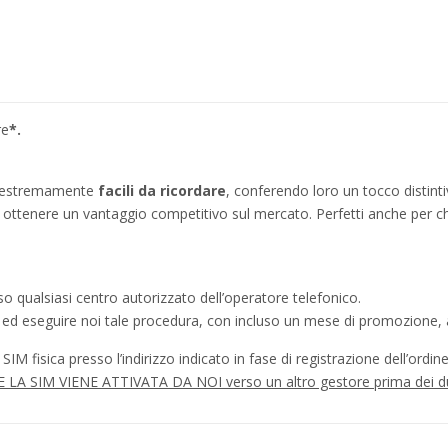
re
*.
no estremamente
facili da ricordare
, conferendo loro un tocco distinti
ì a ottenere un vantaggio competitivo sul mercato. Perfetti anche per c
o qualsiasi centro autorizzato dell’operatore telefonico.
a ed eseguire noi tale procedura, con incluso un mese di promozione, a
IM fisica presso l’indirizzo indicato in fase di registrazione dell’ordine
à SE LA SIM VIENE ATTIVATA DA NOI verso un altro gestore prima dei d