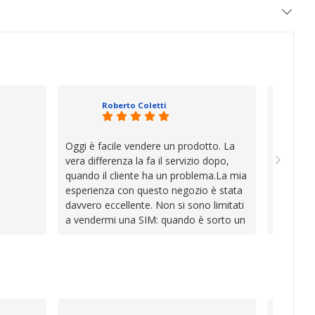
Roberto Coletti
Oggi è facile vendere un prodotto. La
Ho acqui
vera differenza la fa il servizio dopo,
sono rim
quando il cliente ha un problema.La mia
Venditore
esperienza con questo negozio è stata
professi
davvero eccellente. Non si sono limitati
chiara. 
a vendermi una SIM: quando è sorto un
conforme
inconveniente per colpa mia si sono
chi cerca
impegnati con grande disponibilità,
affidabile
professionalità e pazienza per trovare la
soluzione, dimostrando di avere
davvero a cuore il cliente.In un periodo
in cui l’assistenza viene spesso