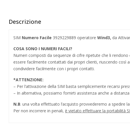
Descrizione
SIM
Numero Facile
3929229889 operatore
Wind3
,
da Attiva
COSA SONO I NUMERI FACILI?
Numeri composti da sequenze di cifre ripetute che li rendo
essere facilmente contattati dai propri clienti, riuscendo cos
condividere facilmente con i propri contatti.
*
ATTENZIONE:
– Per l’attivazione della SIM basta semplicemente recarsi press
– In alternativa, possiamo fornirti assistenza anche a distanz
N.B
. una volta effettuato l’acquisto provvederemo a spedire la S
Per non incorrere in penali,
è vietato effettuare la portabilit