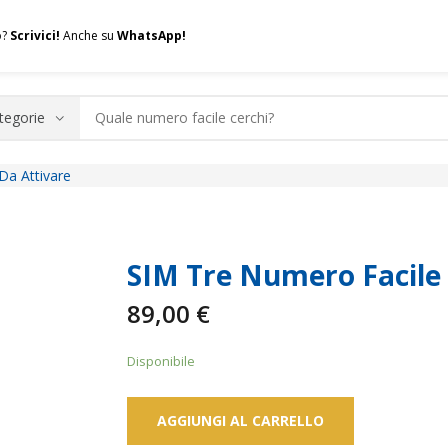
o?
Scrivici!
Anche su
WhatsApp!
Da Attivare
.A.Q.
Contatti
Consulenza
Valuta la tua SIM
Permuta l
SIM Tre Numero Facile
89,00
€
Disponibile
AGGIUNGI AL CARRELLO