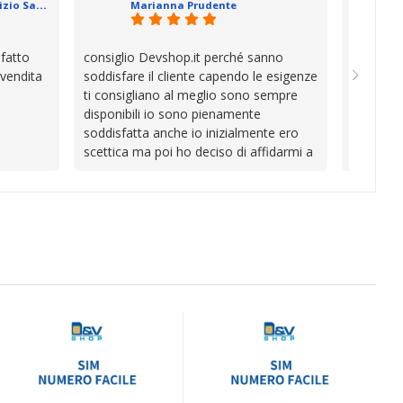
Geometra Abilitato Maurizio Sammartano
Marianna Prudente
trascurata, trovare persone che si
prendono il tempo di aiutarti fa davvero
la differenza.Per questo motivo li
sfatto
consiglio Devshop.it perché sanno
Consegna
consiglio senza alcuna esitazione.
 vendita
soddisfare il cliente capendo le esigenze
cambio i
Complimenti per la serietà, la
ti consigliano al meglio sono sempre
con Vinc
competenza e, soprattutto, per
disponibili io sono pienamente
unici
l’attenzione che dedicate ai vostri clienti.
soddisfatta anche io inizialmente ero
Continuate così! Roberto Olanda
scettica ma poi ho deciso di affidarmi a
loro e ho fatto benissimo sono stata
fortunata quel giorno quando ho visto
questo bellissimo sito su internet Ve lo
consiglio ♥️