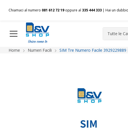
Chiamaci al numero
081 612 72 19
oppure al
335 444 333
| Hai un dubbi
Home
Numeri Facili
SIM Tre Numero Facile 3929229889 
HOME
Chi siamo
Shop
Spedizioni
Pagamenti
F