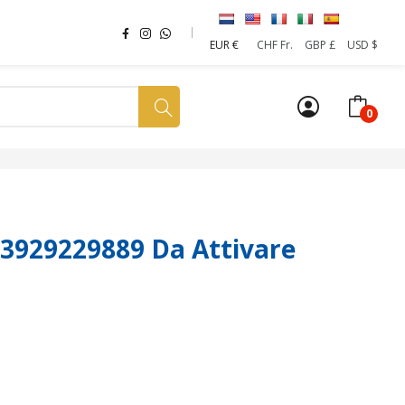
EUR €
CHF Fr.
GBP £
USD $
0
a tua SIM
News
Affiliazione
Sostenibilità
 3929229889 Da Attivare