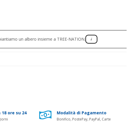
, piantiamo un albero insieme a TREE-NATION.
 18 ore su 24
Modalità di Pagamento
iorni
Bonifico, PostePay, PayPal, Carte