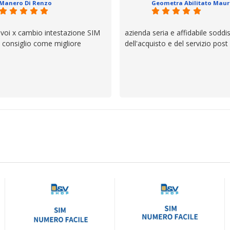
Manero Di Renzo
 bisogno siete in ottime mani.
 voi x cambio intestazione SIM
azienda seria e affidabile soddi
lo consiglio come migliore
dell'acquisto e del servizio post