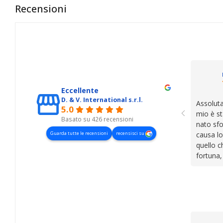
Recensioni
Eccellente
D. & V. International s.r.l.
Assoluta
5.0
mio è st
Basato su 426 recensioni
nato sfo
Guarda tutte le recensioni
recensisci su
causa lo
quello c
fortuna,
presenza
lasciano
cose. Be
trovato,
il serviz
questi de