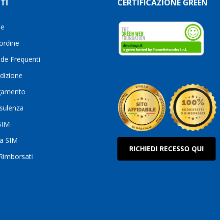
TI
CERTIFICAZIONE GREEN
le
 ordine
de Frequenti
dizione
gamento
sulenza
 SIM
ua SIM
RICHIEDI RECESSO QUI
 Rimborsati